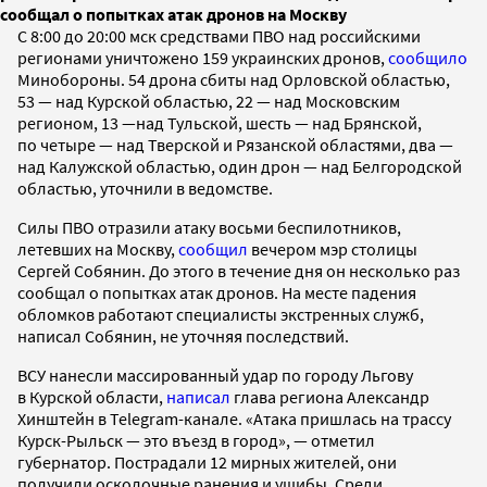
сообщал о попытках атак дронов на Москву
С 8:00 до 20:00 мск средствами ПВО над российскими
регионами уничтожено 159 украинских дронов,
сообщило
Минобороны. 54 дрона сбиты над Орловской областью,
53 — над Курской областью, 22 — над Московским
регионом, 13 —над Тульской, шесть — над Брянской,
по четыре — над Тверской и Рязанской областями, два —
над Калужской областью, один дрон — над Белгородской
областью, уточнили в ведомстве.
Силы ПВО отразили атаку восьми беспилотников,
летевших на Москву,
сообщил
вечером мэр столицы
Сергей Собянин. До этого в течение дня он несколько раз
сообщал о попытках атак дронов. На месте падения
обломков работают специалисты экстренных служб,
написал Собянин, не уточняя последствий.
ВСУ нанесли массированный удар по городу Льгову
в Курской области,
написал
глава региона Александр
Хинштейн в Telegram-канале. «Атака пришлась на трассу
Курск-Рыльск — это въезд в город», — отметил
губернатор. Пострадали 12 мирных жителей, они
получили осколочные ранения и ушибы. Среди