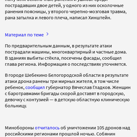
пострадавших двое детей, у одного из них осколочные
ранения поясницы, у второго черепно-мозговая травма,
рана затылка и левого плеча, написал Хинштейн.
Материал по теме
По предварительным данным, в результате атаки
пострадали машины, многоквартирный и частные дома.
В зданиях выбиты стёкла, посечены фасады, сообщил
глава региона. Информация о последствиях уточняется.
В городе Шебекино Белогородской области в результате
атаки дрона ранены три мирных жителя, в том числе
ребенок,
сообщил
губернатор Вячеслав Гладков. Женщин
с баротравмами бригады скорой доставят в городскую,
девочку с контузией — в детскую областную клиническую
больницу.
Минобороны
отчиталось
об уничтожении 105 дронов над
российскими регионами прошлой ночью. Собянин