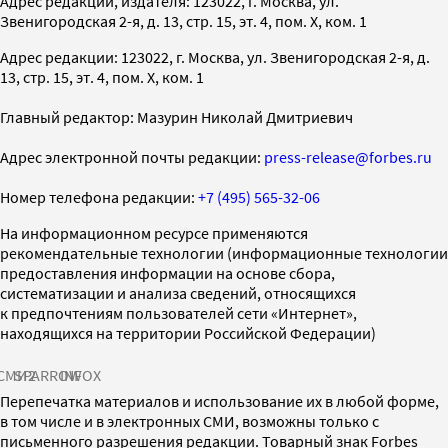
Адрес редакции, издателя: 123022, г. Москва, ул.
Звенигородская 2-я, д. 13, стр. 15, эт. 4, пом. X, ком. 1
Адрес редакции: 123022, г. Москва, ул. Звенигородская 2-я, д.
13, стр. 15, эт. 4, пом. X, ком. 1
Главный редактор: Мазурин Николай Дмитриевич
Адрес электронной почты редакции:
press-release@forbes.ru
Номер телефона редакции:
+7 (495) 565-32-06
На информационном ресурсе применяются
рекомендательные технологии (информационные технологии
предоставления информации на основе сбора,
систематизации и анализа сведений, относящихся
к предпочтениям пользователей сети «Интернет»,
находящихся на территории Российской Федерации)
СМИ2
SPARROW
INFOX
Перепечатка материалов и использование их в любой форме,
в том числе и в электронных СМИ, возможны только с
письменного разрешения редакции. Товарный знак Forbes