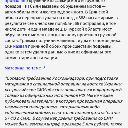
произошло
крушение пассажирского и грузового
поездов. ЧП были вызваны обрушением мостов —
автомобильного и железнодорожного. В Брянской
области переправа упала на поезд с 388 пассажирами, в
результате семь человек погибли, 66 пострадали, в том
числе дети и один младенец. В Курской области мост
обрушился в момент, когда по нему проезжал грузовой
состав. Травмы получили машинист и два его помощника.
СКР
назвал
причиной обоих происшествий подрывы,
однако затем удалил данные о них из официального
комментария по ситуации.
Материал по теме
*Согласно требованию Роскомнадзора, при подготовке
материалов о специальной операции на востоке Украины
все российские СМИ обязаны пользоваться информацией
только из официальных источников РФ. Мы не можем
публиковать материалы, в которых проводимая операция
называется «нападением», «вторжением» либо
«объявлением войны», если это не прямая цитата (статья
57 ФЗ о СМИ). В случае нарушения требования со СМИ
может быть взыскан штраф в размере 5 млн рублей, также