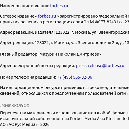
Наименование издания:
forbes.ru
Cетевое издание «
forbes.ru
» зарегистрировано Федеральной 
принятия решения о регистрации: серия Эл № ФС77-82431 от 23 
Адрес редакции, издателя: 123022, г. Москва, ул. Звенигородская 2-
Адрес редакции: 123022, г. Москва, ул. Звенигородская 2-я, д. 13, с
Главный редактор: Мазурин Николай Дмитриевич
Адрес электронной почты редакции:
press-release@forbes.ru
Номер телефона редакции:
+7 (495) 565-32-06
На информационном ресурсе применяются рекомендательные 
сведений, относящихся к предпочтениям пользователей сети 
СМИ2
SPARROW
INFOX
Перепечатка материалов и использование их в любой форме, в
исключительной собственностью Forbes Media Asia Pte. Limite
AO «АС Рус Медиа»
·
2026