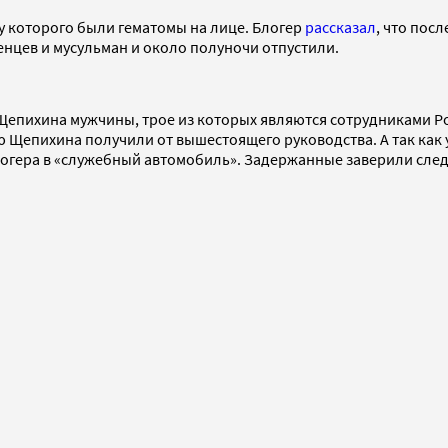
у которого были гематомы на лице. Блогер
рассказал
, что пос
нцев и мусульман и около полуночи отпустили.
епихина мужчины, трое из которых являются сотрудниками Рос
ю Щепихина получили от вышестоящего руководства. А так как у
огера в «служебный автомобиль». Задержанные заверили следо