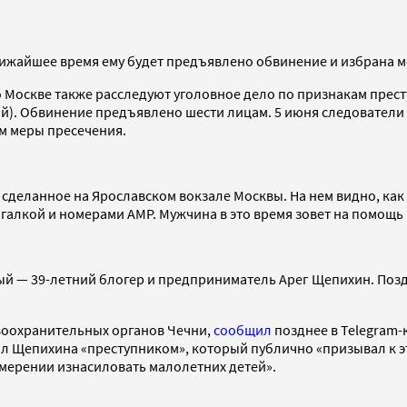
лижайшее время ему будет предъявлено обвинение и избрана м
 Москве также расследуют уголовное дело по признакам прест
й). Обвинение предъявлено шести лицам. 5 июня следователи 
м меры пресечения.
сделанное на Ярославском вокзале Москвы. На нем видно, как 
галкой и номерами АМР. Мужчина в это время зовет на помощь 
ый — 39-летний блогер и предприниматель Арег Щепихин. Поз
воохранительных органов Чечни,
сообщил
позднее в Telegram-
л Щепихина «преступником», который публично «призывал к эт
амерении изнасиловать малолетних детей».