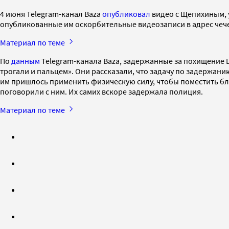
4 июня Telegram-канал Baza
опубликовал
видео с Щепихиным, 
опубликованные им оскорбительные видеозаписи в адрес чече
Материал по теме
По
данным
Telegram-канала Baza, задержанные за похищение Щ
трогали и пальцем». Они рассказали, что задачу по задержани
им пришлось применить физическую силу, чтобы поместить бл
поговорили с ним. Их самих вскоре задержала полиция.
Материал по теме