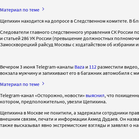
Материал по теме
Щепихин находится на допросе в Следственном комитете. В б
Следователи главного следственного управления СК России по
и статьей 286 УК России (превышение должностных полномочи
Замоскворецкий райсуд Москвы с ходатайством об избрании и
Вечером 3 июня Telegram-каналы
Baza
и
112
разместили видео, 
вокзала мужчину и запихивают его в багажник автомобиля с ми
Материал по теме
Telegram-канал «Осторожно, новости»
выяснил
, что похищенн
котором, предположительно, увезли Щепихина.
Щепихина в Москве не похитили, а задержали сотрудники пра
внешним связям, печати и информации Ахмед Дудаев. Он назва
также высказывал явно экстремистские взгляды и заявлял о н