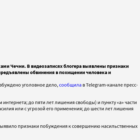
ками Чечни. В видеозаписях блогера выявлены признаки
предъявлены обвинения в похищении человека и
озбуждено уголовное дело,
сообщила
в Telegram-канале пресс-
интернета; до пяти лет лишения свободы) и пункту «а» части
асилия или с угрозой его применения; до шести лет лишения
е выявило признаки побуждения к совершению насильственных