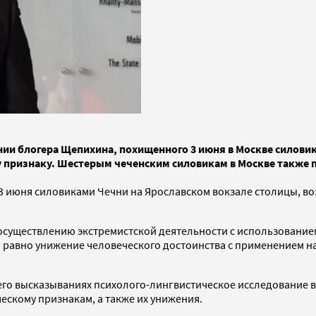
нии блогера Щепихина, похищенного 3 июня в Москве силови
 признаку. Шестерым чеченским силовикам в Москве также 
3 июня силовиками Чечни на Ярославском вокзале столицы, в
осуществлению экстремистской деятельности с использованием 
 а равно унижение человеческого достоинства с применением н
 В его высказываниях психолого-лингвистическое исследовани
ескому признакам, а также их унижения.