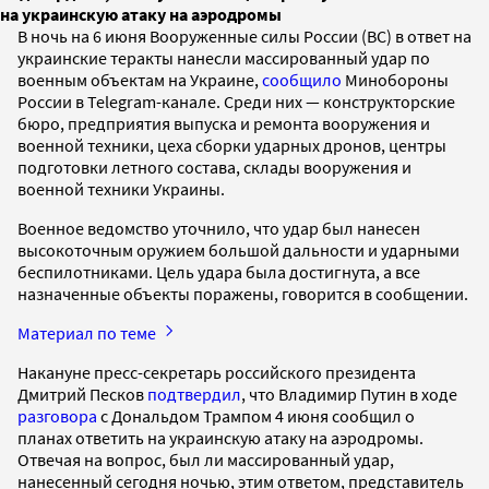
на украинскую атаку на аэродромы
В ночь на 6 июня Вооруженные силы России (ВС) в ответ на
украинские теракты нанесли массированный удар по
военным объектам на Украине,
сообщило
Минобороны
России в Telegram-канале. Среди них — конструкторские
бюро, предприятия выпуска и ремонта вооружения и
военной техники, цеха сборки ударных дронов, центры
подготовки летного состава, склады вооружения и
военной техники Украины.
Военное ведомство уточнило, что удар был нанесен
высокоточным оружием большой дальности и ударными
беспилотниками. Цель удара была достигнута, а все
назначенные объекты поражены, говорится в сообщении.
Материал по теме
Накануне пресс-секретарь российского президента
Дмитрий Песков
подтвердил
, что Владимир Путин в ходе
разговора
с Дональдом Трампом 4 июня сообщил о
планах ответить на украинскую атаку на аэродромы.
Отвечая на вопрос, был ли массированный удар,
нанесенный сегодня ночью, этим ответом, представитель