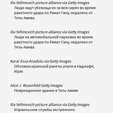
Ilia Yefimovich
·
picture alliance via Getty Images
Люди ищут убежища из-за воя сирен во время
ракетного удара по Рамат-Гану, недалеко от
Тель-Авива.
Ilia Yefimovich
·
picture alliance via Getty Images
Люди на автомобильной парковке во время
ракетного удара по Рамат-Гану, недалеко от
Тель-Авива
Karar Essa
·
Anadolu via Getty Images
Обломки иранской ракеты упали в Наджафе,
Ирак
Alexi J. Rosenfeld
·
Getty Images
Поврежденное здание в Тель-Авиве
Ilia Yefimovich
·
picture alliance via Getty Images
Израильские службы экстренного