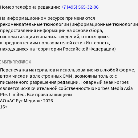
Номер телефона редакции:
+7 (495) 565-32-06
На информационном ресурсе применяются
рекомендательные технологии (информационные технологии
предоставления информации на основе сбора,
систематизации и анализа сведений, относящихся
к предпочтениям пользователей сети «Интернет»,
находящихся на территории Российской Федерации)
СМИ2
SPARROW
INFOX
Перепечатка материалов и использование их в любой форме,
в том числе и в электронных СМИ, возможны только с
письменного разрешения редакции. Товарный знак Forbes
является исключительной собственностью Forbes Media Asia
Pte. Limited. Все права защищены.
AO «АС Рус Медиа»
·
2026
16+