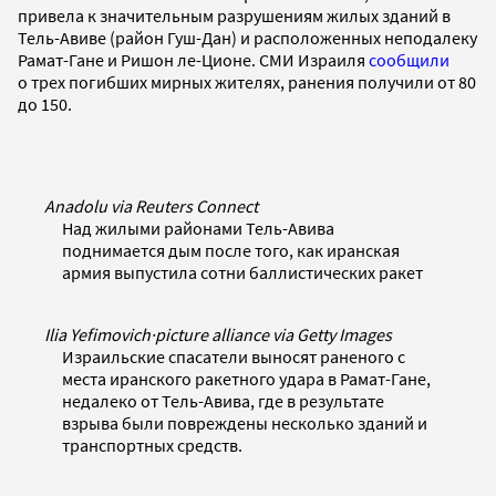
привела к значительным разрушениям жилых зданий в
Тель-Авиве (район Гуш-Дан) и расположенных неподалеку
Рамат-Гане и Ришон ле-Ционе. СМИ Израиля
сообщили
о трех погибших мирных жителях, ранения получили от 80
до 150.
Anadolu via Reuters Connect
Над жилыми районами Тель-Авива
поднимается дым после того, как иранская
армия выпустила сотни баллистических ракет
Ilia Yefimovich
·
picture alliance via Getty Images
Израильские спасатели выносят раненого с
места иранского ракетного удара в Рамат-Гане,
недалеко от Тель-Авива, где в результате
взрыва были повреждены несколько зданий и
транспортных средств.