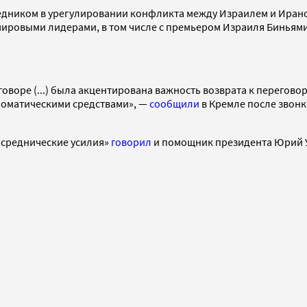
редником в урегулировании конфликта между Израилем и Ирано
ировыми лидерами, в том числе с премьером Израиля Биньями
зговоре (...) была акцентирована важность возврата к перегов
оматическими средствами», —
сообщили
в Кремле после звонк
осреднические усилия»
говорил
и помощник президента Юрий 