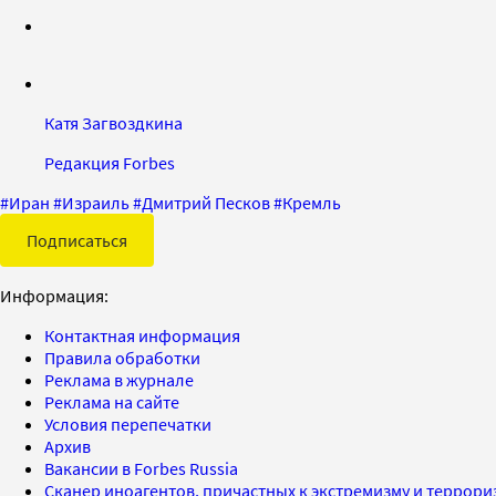
Катя Загвоздкина
Редакция Forbes
#
Иран
#
Израиль
#
Дмитрий Песков
#
Кремль
Подписаться
Информация:
Контактная информация
Правила обработки
Реклама в журнале
Реклама на сайте
Условия перепечатки
Архив
Вакансии в Forbes Russia
Сканер иноагентов, причастных к экстремизму и террор