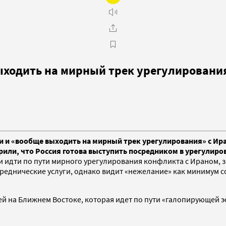
ыходить на мирный трек урегулировани
ии и «вообще выходить на мирный трек урегулирования» с Ир
орили, что Россия готова выступить посредником в урегули
 и идти по пути мирного урегулирования конфликта с Ираном, 
осреднические услуги, однако видит «нежелание» как минимум 
й на Ближнем Востоке, которая идет по пути «галопирующей э