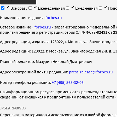
Все сразу
Еженедельная
Ежедневная
Ново
Наименование издания:
forbes.ru
Cетевое издание «
forbes.ru
» зарегистрировано Федеральной 
принятия решения о регистрации: серия Эл № ФС77-82431 от 23 
Адрес редакции, издателя: 123022, г. Москва, ул. Звенигородская 2-
Адрес редакции: 123022, г. Москва, ул. Звенигородская 2-я, д. 13, с
Главный редактор: Мазурин Николай Дмитриевич
Адрес электронной почты редакции:
press-release@forbes.ru
Номер телефона редакции:
+7 (495) 565-32-06
На информационном ресурсе применяются рекомендательные 
сведений, относящихся к предпочтениям пользователей сети 
СМИ2
SPARROW
INFOX
Перепечатка материалов и использование их в любой форме, в