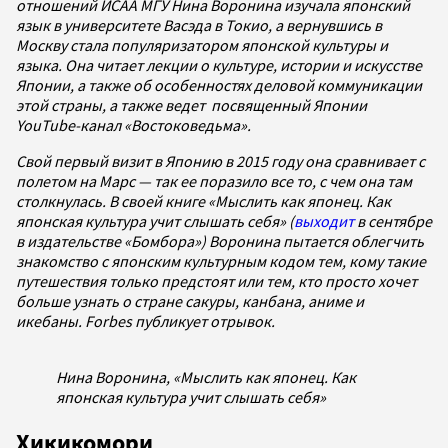
отношений ИСАА МГУ Нина Воронина изучала японский
язык в университете Васэда в Токио, а вернувшись в
Москву стала популяризатором японской культуры и
языка. Она читает лекции о культуре, истории и искусстве
Японии, а также об особенностях деловой коммуникации
этой страны, а также ведет посвященный Японии
YouTube-канал «Востоковедьма».
Свой первый визит в Японию в 2015 году она сравнивает с
полетом на Марс — так ее поразило все то, с чем она там
столкнулась. В своей книге «Мыслить как японец. Как
японская культура учит слышать себя» (
выходит
в сентябре
в издательстве «Бомбора») Воронина пытается облегчить
знакомство с японским культурным кодом тем, кому такие
путешествия только предстоят или тем, кто просто хочет
больше узнать о стране сакуры, канбана, аниме и
икебаны. Forbes публикует отрывок.
Нина Воронина, «Мыслить как японец. Как
японская культура учит слышать себя»
Хикикомори