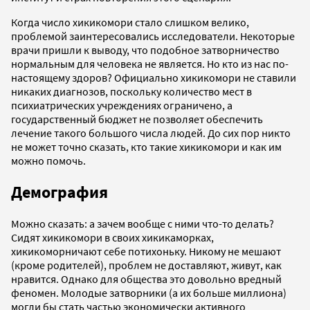
Когда число хикикомори стало слишком велико,
проблемой заинтересовались исследователи. Некоторые
врачи пришли к выводу, что подобное затворничество
нормальным для человека не является. Но кто из нас по-
настоящему здоров? Официально хикикомори не ставили
никаких диагнозов, поскольку количество мест в
психиатрических учреждениях ограничено, а
государственный бюджет не позволяет обеспечить
лечение такого большого числа людей. До сих пор никто
не может точно сказать, кто такие хикикомори и как им
можно помочь.
Демография
Можно сказать: а зачем вообще с ними что-то делать?
Сидят хикикомори в своих хикикаморках,
хикикоморничают себе потихоньку. Никому не мешают
(кроме родителей), проблем не доставляют, живут, как
нравится. Однако для общества это довольно вредный
феномен. Молодые затворники (а их больше миллиона)
могли бы стать частью экономически активного