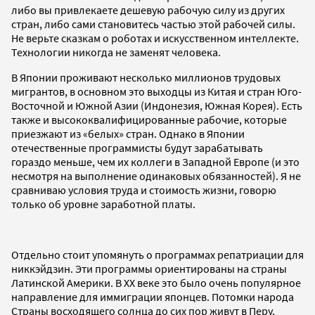
либо вы привлекаете дешевую рабочую силу из других
стран, либо сами становитесь частью этой рабочей силы.
Не верьте сказкам о роботах и искусственном интеллекте.
Технологии никогда не заменят человека.
В Японии проживают несколько миллионов трудовых
мигрантов, в основном это выходцы из Китая и стран Юго-
Восточной и Южной Азии (Индонезия, Южная Корея). Есть
также и высококвалифицированные рабочие, которые
приезжают из «белых» стран. Однако в Японии
отечественные программисты будут зарабатывать
гораздо меньше, чем их коллеги в Западной Европе (и это
несмотря на выполнение одинаковых обязанностей). Я не
сравниваю условия труда и стоимость жизни, говорю
только об уровне заработной платы.
Отдельно стоит упомянуть о программах репатриации для
никкэйдзин. Эти программы ориентированы на страны
Латинской Америки. В XX веке это было очень популярное
направление для иммиграции японцев. Потомки народа
Страны восходящего солнца до сих пор живут в Перу,