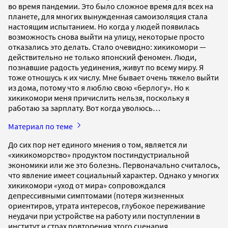
во время пандемии. Это было сложное время для всех на
планете, для многих вынужденная самоизоляция стала
настоящим испытанием. Но когда у людей появилась
возможность снова выйти на улицу, некоторые просто
отказались это делать. Стало очевидно: хикикомори —
действительно не только японский феномен. Люди,
познавшие радость уединения, живут по всему миру. Я
тоже отношусь к их числу. Мне бывает очень тяжело выйти
из дома, потому что я люблю свою «берлогу». Но к
хикикомори меня причислить нельзя, поскольку я
работаю за зарплату. Вот когда уволюсь…
Материал по теме
До сих пор нет единого мнения о том, является ли
«хикикоморство» продуктом постиндустриальной
экономики или же это болезнь. Первоначально считалось,
что явление имеет социальный характер. Однако у многих
хикикомори «уход от мира» сопровождался
депрессивными симптомами (потеря жизненных
ориентиров, утрата интересов, глубокое переживание
неудачи при устройстве на работу или поступлении в
институт и страх повторения этого сценария.