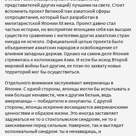
представителей других наций) лучшими на свете. Стоит
вспомнить проект Великой пан азиатской сферы
сопроцветания, который был разработан в
милитаристской Японии XX века. Проект давно стал
частью истории, но восприятие японцами себя как высших
существ по сравнению с жителями других азиатских стран
никуда не исчезло. Официальной целью проекта было
объединение азиатских народов и освобождение от
влияния западных держав. Однако на самом деле Япония
стремилась к колонизации Азии. И если бы исход Второй
мировой войны был другим, ее план по захвату новых
территорий мог бы осуществиться.
Отдельного внимания заслуживают американцы в
Японии. С одной стороны, японцы могли бы испытывать к
ним больше ненависти, чем к другим белым, ведь
американцы — победители и оккупанты. С другой
стороны, японцы искренне восхищаются американскими
ценностями и образом жизни. Это иногда заставляет
задуматься не то о стокгольмском синдроме, не то о
заискивании перед сильным. Наверное, так и выглядит
колониальный синдром: ты и ненавидишь, и