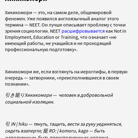
Хикикомори — это, на самом деле, общемировой
феномен. Уже появился англоязычный аналог этого
термина — NEET. Он лучше описывает проблему с точки
зрения социологии. NEET
расшифровывается
как Not in
Employment, Education or Training, что означает «не
имеющий работы, не учащийся и не проходящий
профессиональную подготовку».
Хикикомори же, если взглянуть на иероглифы, в первую
очередь — затворники, «преисполнившиеся в своем
познании».
引き籠りХикикомори — человек в добровольной
социальной изоляции.
引 IN | hiku — тянуть, тащить, вести за руку уединяться,
сидеть взаперти; 籠 RO: | komoru, kago — быть
наполненным, быть преисполненным; корзина.