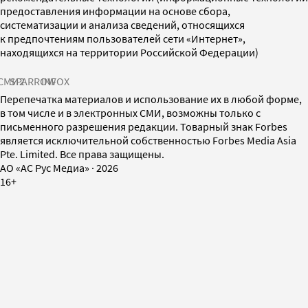
предоставления информации на основе сбора,
систематизации и анализа сведений, относящихся
к предпочтениям пользователей сети «Интернет»,
находящихся на территории Российской Федерации)
СМИ2
SPARROW
INFOX
Перепечатка материалов и использование их в любой форме,
в том числе и в электронных СМИ, возможны только с
письменного разрешения редакции. Товарный знак Forbes
является исключительной собственностью Forbes Media Asia
Pte. Limited. Все права защищены.
AO «АС Рус Медиа»
·
2026
16+