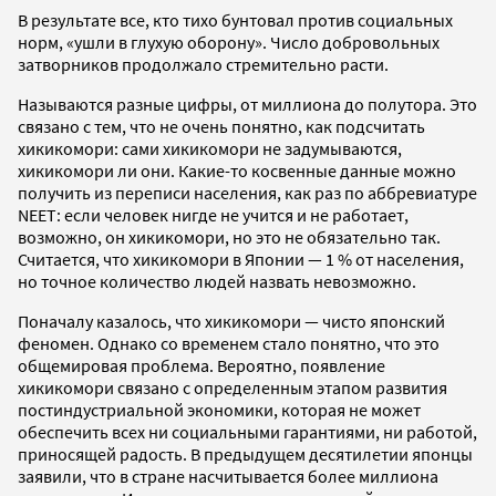
В результате все, кто тихо бунтовал против социальных
норм, «ушли в глухую оборону». Число добровольных
затворников продолжало стремительно расти.
Называются разные цифры, от миллиона до полутора. Это
связано с тем, что не очень понятно, как подсчитать
хикикомори: сами хикикомори не задумываются,
хикикомори ли они. Какие-то косвенные данные можно
получить из переписи населения, как раз по аббревиатуре
NEET: если человек нигде не учится и не работает,
возможно, он хикикомори, но это не обязательно так.
Считается, что хикикомори в Японии — 1 % от населения,
но точное количество людей назвать невозможно.
Поначалу казалось, что хикикомори — чисто японский
феномен. Однако со временем стало понятно, что это
общемировая проблема. Вероятно, появление
хикикомори связано с определенным этапом развития
постиндустриальной экономики, которая не может
обеспечить всех ни социальными гарантиями, ни работой,
приносящей радость. В предыдущем десятилетии японцы
заявили, что в стране насчитывается более миллиона