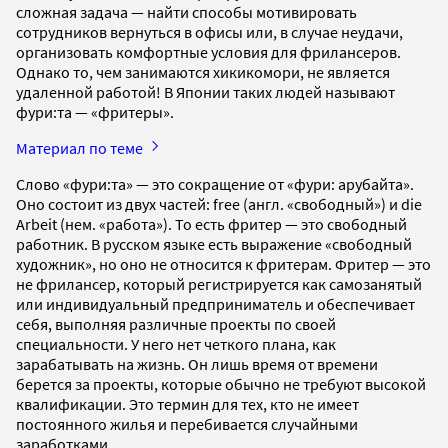
сложная задача — найти способы мотивировать
сотрудников вернуться в офисы или, в случае неудачи,
организовать комфортные условия для фрилансеров.
Однако то, чем занимаются хикикомори, не является
удаленной работой! В Японии таких людей называют
фури:та — «фритеры».
Материал по теме
Слово «фури:та» — это сокращение от «фури: арубайта».
Оно состоит из двух частей: free (англ. «свободный») и die
Arbeit (нем. «работа»). То есть фритер — это свободный
работник. В русском языке есть выражение «свободный
художник», но оно не относится к фритерам. Фритер — это
не фрилансер, который регистрируется как самозанятый
или индивидуальный предприниматель и обеспечивает
себя, выполняя различные проекты по своей
специальности. У него нет четкого плана, как
зарабатывать на жизнь. Он лишь время от времени
берется за проекты, которые обычно не требуют высокой
квалификации. Это термин для тех, кто не имеет
постоянного жилья и перебивается случайными
заработками.