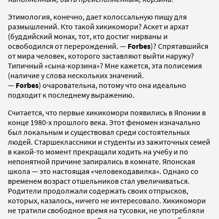
Этимология, конечно, дает колоссальную пищу для
размышлений. Кто такой хикикомори? Аскет и архат
(буддийский монах, тот, кто достиг нирваны и
освободился от перерождений. —
Forbes
)? Спрятавшийся
от мира человек, которого заставляют выйти наружу?
Типичный «сына-корзина»? Мне кажется, эта полисемия
(наличие у слова нескольких значений.
—
Forbes
) очаровательна, потому что она идеально
подходит к последнему выражению.
Считается, что первые хикикомори появились в Японии в
конце 1980-х прошлого века. Этот феномен изначально
был локальным и существовал среди состоятельных
людей. Старшеклассники и студенты из зажиточных семей
в какой-то момент прекращали ходить на учебу и по
непонятной причине запирались в комнате. Японская
школа — это настоящая «человекодавилка». Однако со
временем возраст отшельников стал увеличиваться.
Родители продолжали содержать своих отпрысков,
которых, казалось, ничего не интересовало. Хикикомори
не тратили свободное время на тусовки, не употребляли