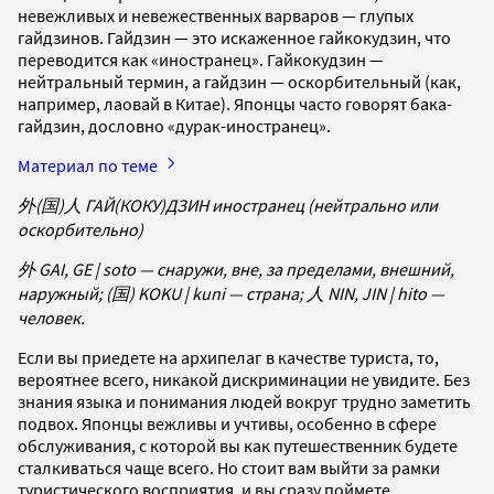
невежливых и невежественных варваров — глупых
гайдзинов. Гайдзин — это искаженное гайкокудзин, что
переводится как «иностранец». Гайкокудзин —
нейтральный термин, а гайдзин — оскорбительный (как,
например, лаовай в Китае). Японцы часто говорят бака-
гайдзин, дословно «дурак-иностранец».
Материал по теме
外(国)人 ГАЙ(КОКУ)ДЗИН иностранец (нейтрально или
оскорбительно)
外 GAI, GE | soto — снаружи, вне, за пределами, внешний,
наружный; (国) KOKU | kuni — страна; 人 NIN, JIN | hito —
человек.
Если вы приедете на архипелаг в качестве туриста, то,
вероятнее всего, никакой дискриминации не увидите. Без
знания языка и понимания людей вокруг трудно заметить
подвох. Японцы вежливы и учтивы, особенно в сфере
обслуживания, с которой вы как путешественник будете
сталкиваться чаще всего. Но стоит вам выйти за рамки
туристического восприятия, и вы сразу поймете,