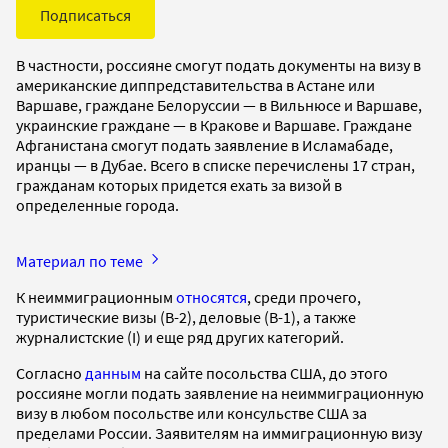
Подписаться
В частности, россияне смогут подать документы на визу в
американские диппредставительства в Астане или
Варшаве, граждане Белоруссии — в Вильнюсе и Варшаве,
украинские граждане — в Кракове и Варшаве. Граждане
Афганистана смогут подать заявление в Исламабаде,
иранцы — в Дубае. Всего в списке перечислены 17 стран,
гражданам которых придется ехать за визой в
определенные города.
Материал по теме
К неиммиграционным
относятся
, среди прочего,
туристические визы (B-2), деловые (B-1), а также
журналистские (I) и еще ряд других категорий.
Согласно
данным
на сайте посольства США, до этого
россияне могли подать заявление на неиммиграционную
визу в любом посольстве или консульстве США за
пределами России. Заявителям на иммиграционную визу