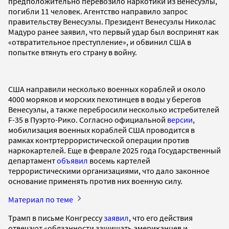
предположительно перевозило наркотики из Венесуэлы,
погибли 11 человек. Агентство направило запрос
правительству Венесуэлы. Президент Венесуэлы Николас
Мадуро ранее заявил, что первый удар был воспринят как
«отвратительное преступление», и обвинил США в
попытке втянуть его страну в войну.
США направили несколько военных кораблей и около
4000 моряков и морских пехотинцев в воды у берегов
Венесуэлы, а также перебросили несколько истребителей
F-35 в Пуэрто-Рико. Согласно официальной
версии
,
мобилизация военных кораблей США проводится в
рамках контртеррористической операции против
наркокартелей. Еще в феврале 2025 года Государственный
департамент
объявил
восемь картелей
террористическими организациями, что дало законное
основание применять против них военную силу.
Материал по теме
Трамп в письме Конгрессу
заявил
, что его действия
отвечают «обязанности защищать американцев и