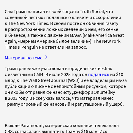
Сам Трамп написал в своей соцсети Truth Social, что
«с великой честью» подал иск о клевете и оскорблении
к The New York Times. В своем посте он обвинил газету
в распространении ложных сведений о нем, его семье
и бизнесе, а также о движении MAGA (Make America Great
Again, «Вернем Америке былое величие»). The New York
Times и Penguin не ответили на запрос.
Материал по теме
Трамп ранее уже участвовал в юридических тяжбах
с известными СМИ. В июле 2025 года он
подал иск
на $10
млрд к The Wall Street Journal (WSJ) и ее владельцам из-за
публикации о письме с непристойным рисунком, которое
он якобы отправил финансисту Джеффри Эпштейну
в 2003 году. В иске указывалось, что материал нанес
Трампу огромный финансовый и репутационный ущерб.
В июле Paramount, материнская компания телеканала
CBS, согласилась выплатить Трампу $16 млн. Иск