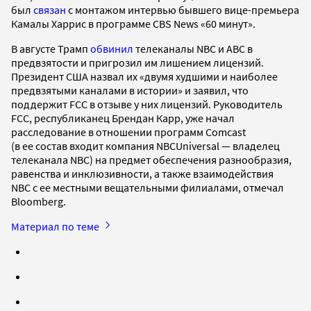
был
связан
с монтажом интервью бывшего вице-премьера
Камалы Харрис в программе CBS News «60 минут».
В августе Трамп
обвинил
телеканалы NBC и ABC в
предвзятости и пригрозил им лишением лицензий.
Президент США назвал их «двумя худшими и наиболее
предвзятыми каналами в истории» и заявил, что
поддержит FCC в отзыве у них лицензий. Руководитель
FCC, республиканец Брендан Карр, уже начал
расследование в отношении программ Comcast
(в ее состав входит компания NBCUniversal — владелец
телеканала NBC) на предмет обеспечения разнообразия,
равенства и инклюзивности, а также взаимодействия
NBC с ее местными вещательными филиалами, отмечал
Bloomberg.
Материал по теме