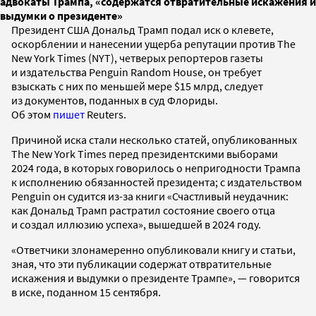
адвокаты Трампа, «содержатся отвратительные искажения и
выдумки о президенте»
Президент США Дональд Трамп подал иск о клевете,
оскорблении и нанесении ущерба репутации против The
New York Times (NYT), четверых репортеров газеты
и издательства Penguin Random House, он требует
взыскать с них по меньшей мере $15 млрд, следует
из документов, поданных в суд Флориды.
Об этом
пишет
Reuters.
Причиной иска стали несколько статей, опубликованных
The New York Times перед президентскими выборами
2024 года, в которых говорилось о непригодности Трампа
к исполнению обязанностей президента; с издательством
Penguin он судится из-за книги «Счастливый неудачник:
как Дональд Трамп растратил состояние своего отца
и создал иллюзию успеха», вышедшей в 2024 году.
«Ответчики злонамеренно опубликовали книгу и статьи,
зная, что эти публикации содержат отвратительные
искажения и выдумки о президенте Трампе», — говорится
в иске, поданном 15 сентября.