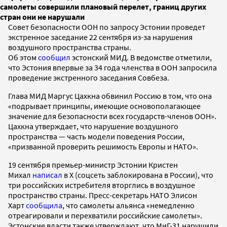
самолеты совершили плановый перелет, границ других
стран они не нарушали
Совет безопасности ООН по запросу Эстонии проведет
экстренное заседание 22 сентября из-за нарушения
воздушного пространства страны.
Об этом
сообщил
эстонский МИД. В ведомстве отметили,
что Эстония впервые за 34 года членства в ООН запросила
проведение экстренного заседания Совбеза.
Глава МИД Маргус Цахкна обвинил Россию в том, что она
«подрывает принципы, имеющие основополагающее
значение для безопасности всех государств-членов ООН».
Цахкна утверждает, что нарушение воздушного
пространства — часть модели поведения России,
«призванной проверить решимость Европы и НАТО».
19 сентября премьер-министр Эстонии Кристен
Михал
написал
в X (соцсеть заблокирована в России), что
три российских истребителя вторглись в воздушное
пространство страны. Пресс-секретарь НАТО Элисон
Харт
сообщила
, что самолеты альянса «немедленно
отреагировали и перехватили российские самолеты».
Эстонские власти также утверждают, что МиГ-31 нарушили