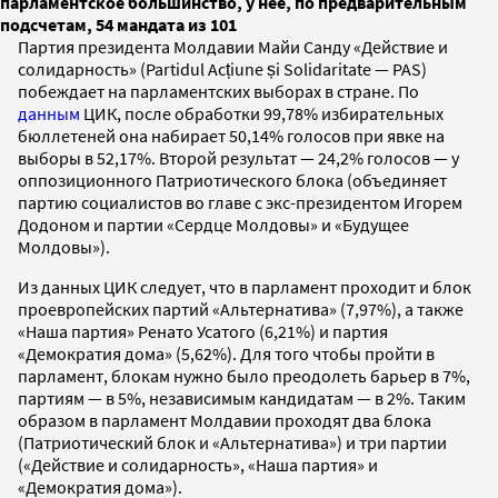
парламентское большинство, у нее, по предварительным
подсчетам, 54 мандата из 101
Партия президента Молдавии Майи Санду «Действие и
солидарность» (Partidul Acțiune și Solidaritate — PAS)
побеждает на парламентских выборах в стране. По
данным
ЦИК, после обработки 99,78% избирательных
бюллетеней она набирает 50,14% голосов при явке на
выборы в 52,17%. Второй результат — 24,2% голосов — у
оппозиционного Патриотического блока (объединяет
партию социалистов во главе с экс-президентом Игорем
Додоном и партии «Сердце Молдовы» и «Будущее
Молдовы»).
Из данных ЦИК следует, что в парламент проходит и блок
проевропейских партий «Альтернатива» (7,97%), а также
«Наша партия» Ренато Усатого (6,21%) и партия
«Демократия дома» (5,62%). Для того чтобы пройти в
парламент, блокам нужно было преодолеть барьер в 7%,
партиям — в 5%, независимым кандидатам — в 2%. Таким
образом в парламент Молдавии проходят два блока
(Патриотический блок и «Альтернатива») и три партии
(«Действие и солидарность», «Наша партия» и
«Демократия дома»).