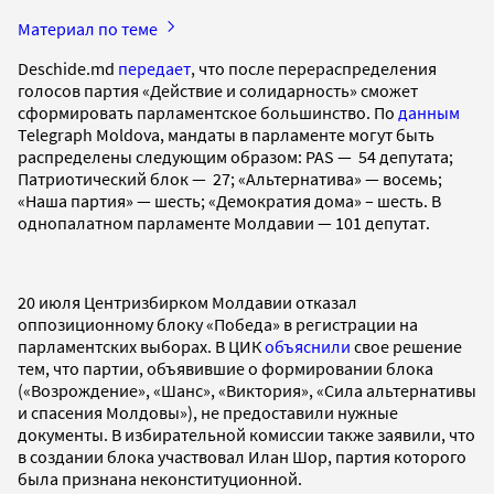
Материал по теме
Deschide.md
передает
, что после перераспределения
голосов партия «Действие и солидарность» сможет
сформировать парламентское большинство. По
данным
Telegraph Moldova, мандаты в парламенте могут быть
распределены следующим образом: PAS — 54 депутата;
Патриотический блок — 27; «Альтернатива» — восемь;
«Наша партия» — шесть; «Демократия дома» – шесть. В
однопалатном парламенте Молдавии — 101 депутат.
20 июля Центризбирком Молдавии отказал
оппозиционному блоку «Победа» в регистрации на
парламентских выборах. В ЦИК
объяснили
свое решение
тем, что партии, объявившие о формировании блока
(«Возрождение», «Шанс», «Виктория», «Сила альтернативы
и спасения Молдовы»), не предоставили нужные
документы. В избирательной комиссии также заявили, что
в создании блока участвовал Илан Шор, партия которого
была признана неконституционной.