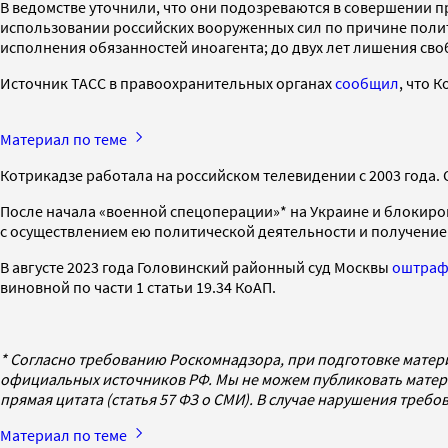
В ведомстве уточнили, что они подозреваются в совершении 
использовании российских вооруженных сил по причине полити
исполнения обязанностей иноагента; до двух лет лишения сво
Источник ТАСС в правоохранительных органах
сообщил
, что 
Материал по теме
Котрикадзе работала на российском телевидении с 2003 года.
После начала «военной спецоперации»* на Украине и блокиров
с осуществлением ею политической деятельности и получени
В августе 2023 года Головинский районный суд Москвы
оштраф
виновной по части 1 статьи 19.34 КоАП.
* Согласно требованию Роскомнадзора, при подготовке матер
официальных источников РФ. Мы не можем публиковать матери
прямая цитата (статья 57 ФЗ о СМИ). В случае нарушения треб
Материал по теме