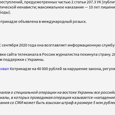
преступлений, предусмотренных частью 2 статьи 207.3 УК (пу
ческой ненависти; максимальное наказание — 10 лет лишения с
боды).
Котрикадзе объявлена в международный розыск.
 С сентября 2020 года она возглавляет информационную службу
ки сайта телеканала в России журналистка покинула страну. 2
ем поддержки с Украины.
овал
Котрикадзе на 40 000 рублей за нарушение закона, регу
иалов о специальной операции на востоке Украины все росси
алы, в которых проводимая операция называется «нападением
ования со СМИ может быть взыскан штраф в размере 5 млн рубл