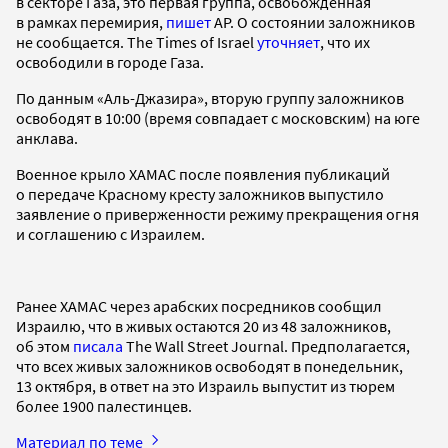
в секторе Газа, это первая группа, освобожденная
в рамках перемирия,
пишет
AP. О состоянии заложников
не сообщается. The Times of Israel
уточняет
, что их
освободили в городе Газа.
По данным «Аль-Джазира», вторую группу заложников
освободят в 10:00 (время совпадает с московским) на юге
анклава.
Военное крыло ХАМАС после появления публикаций
о передаче Красному кресту заложников выпустило
заявление о приверженности режиму прекращения огня
и соглашению с Израилем.
Ранее ХАМАС через арабских посредников сообщил
Израилю, что в живых остаются 20 из 48 заложников,
об этом
писала
The Wall Street Journal. Предполагается,
что всех живых заложников освободят в понедельник,
13 октября, в ответ на это Израиль выпустит из тюрем
более 1900 палестинцев.
Материал по теме