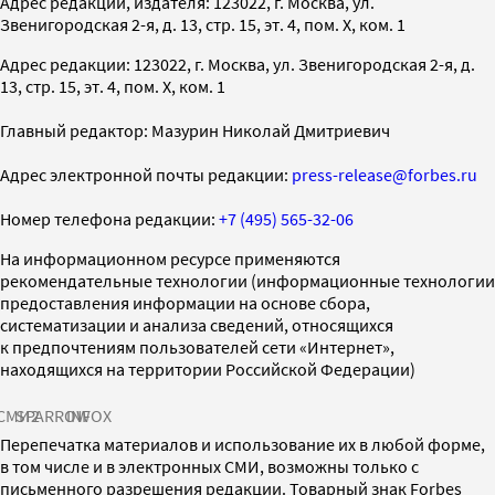
Адрес редакции, издателя: 123022, г. Москва, ул.
Звенигородская 2-я, д. 13, стр. 15, эт. 4, пом. X, ком. 1
Адрес редакции: 123022, г. Москва, ул. Звенигородская 2-я, д.
13, стр. 15, эт. 4, пом. X, ком. 1
Главный редактор: Мазурин Николай Дмитриевич
Адрес электронной почты редакции:
press-release@forbes.ru
Номер телефона редакции:
+7 (495) 565-32-06
На информационном ресурсе применяются
рекомендательные технологии (информационные технологии
предоставления информации на основе сбора,
систематизации и анализа сведений, относящихся
к предпочтениям пользователей сети «Интернет»,
находящихся на территории Российской Федерации)
СМИ2
SPARROW
INFOX
Перепечатка материалов и использование их в любой форме,
в том числе и в электронных СМИ, возможны только с
письменного разрешения редакции. Товарный знак Forbes