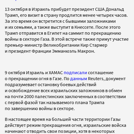
13 октября в Израиль прибудет президент США Дональд
Трамп, его визит в страну продлится менее четырех часов.
За это время он встретится с бывшими заложниками
и их семьями, а также выступит в Кнессете. После этого
Трамп отправится в Египет на саммит по прекращению
войны в секторе Газа. В этой встрече также примут участие
премьер-министр Великобритании Кир Стармер
и президент Франции Эмманюэль Макрон.
9 октября Израиль и ХАМАС
подписали
соглашение
о прекращении огня в Газе. По
данным
Reuters, документ
подразумевает остановку боевых действий
и освобождение всех израильских заложников в обмен
на почти 2000 палестинских заключенных в соответствии
с первой фазой так называемого плана Трампа
по завершению войны в секторе.
В настоящее время на большей части территории Газы
действует режим прекращения огня, израильские войска
начинают отводить свои позиции, хотя в некоторых