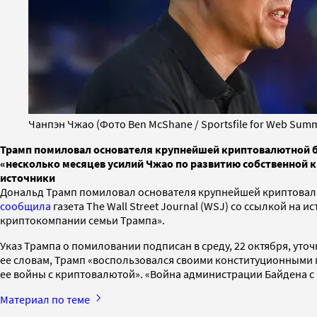
Чанпэн Чжао (Фото Ben McShane / Sportsfile for Web Summi
Трамп помиловал основателя крупнейшей криптовалютной бир
«несколько месяцев усилий Чжао по развитию собственной к
источники
Дональд Трамп помиловал основателя крупнейшей криптовал
сообщила
газета The Wall Street Journal (WSJ) со ссылкой на
криптокомпании семьи Трампа».
Указ Трампа о помиловании подписан в среду, 22 октября, уто
ее словам, Трамп «воспользовался своими конституционными 
ее войны с криптовалютой». «Война администрации Байдена с
Материал по теме