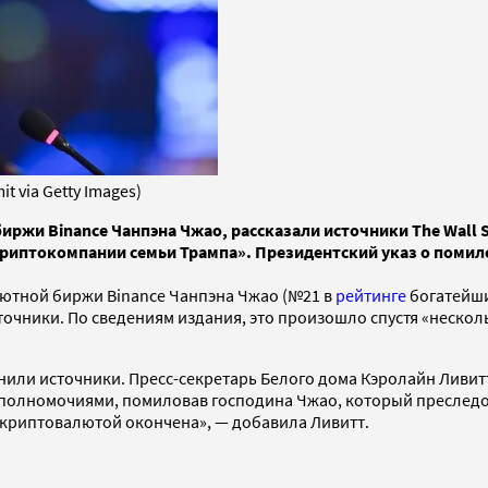
t via Getty Images)
жи Binance Чанпэна Чжао, рассказали источники The Wall St
риптокомпании семьи Трампа». Президентский указ о помило
ютной биржи Binance Чанпэна Чжао (№21 в
рейтинге
богатейши
 источники. По сведениям издания, это произошло спустя «неск
чнили источники. Пресс-секретарь Белого дома Кэролайн Ливит
полномочиями, помиловав господина Чжао, который преследов
 криптовалютой окончена», — добавила Ливитт.