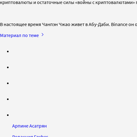
криптовалюты и остаточные силы «войны с криптовалютами» 
В настоящее время Чанпэн Чжао живет в Абу-Даби. Binance он о
Материал по теме
Арпине Асатрян
Редакция Forbes