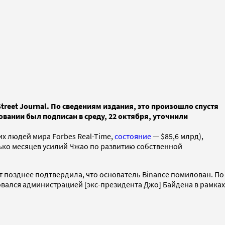
reet Journal. По сведениям издания, это произошло спустя
вании был подписан в среду, 22 октября, уточнили
х людей мира Forbes Real-Time,
состояние
— $85,6 млрд),
олько месяцев усилий Чжао по развитию собственной
т позднее подтвердила, что основатель Binance помилован. По
ался администрацией [экс-президента Джо] Байдена в рамках