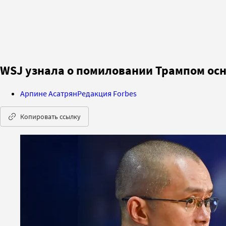
WSJ узнала о помиловании Трампом ос
Арпине Асатрян
Редакция Forbes
Копировать ссылку