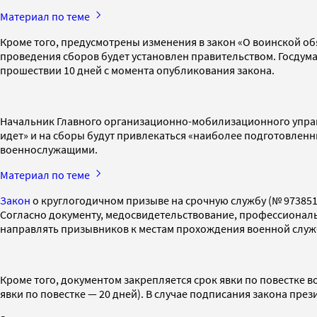
Материал по теме
Кроме того, предусмотрены изменения в закон «О воинской о
проведения сборов будет установлен правительством. Госдума
прошествии 10 дней с момента опубликования закона.
Начальник Главного организационно-мобилизационного упр
идет» и на сборы будут привлекаться «наиболее подготовлен
военнослужащими.
Материал по теме
Закон
о круглогодичном призыве на срочную службу (№ 973851
Согласно документу, медосвидетельствование, профессиональн
направлять призывников к местам прохождения военной службы б
Кроме того, документом закрепляется срок явки по повестке в
явки по повестке — 20 дней). В случае подписания закона прези