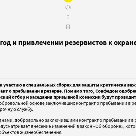
год и привлечении резервистов к охран
к участию в специальных сборах для защиты критически важ
кт о пребывании в резерве. Помимо того, Совфедом одобрен
ский отбор и заседания призывной комиссии будут проводить
обровольной основе заключивших контракт о пребывании в ре
срочную службу.
нами, добровольно заключившими контракт о пребывании в р
едусматривает внесение изменений в закон «Об обороне», кот
 объектов жизнеобеспечения.