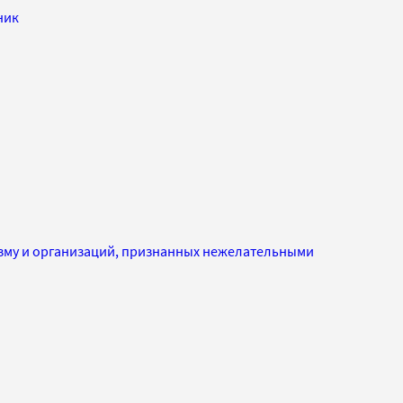
ник
изму и организаций, признанных нежелательными