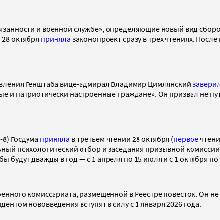
бязанности и военной службе», определяющие новый вид сбор
 28 октября
приняла
законопроект сразу в трех чтениях. Посл
авления Генштаба вице-адмирал Владимир Цимлянский
завери
ные и патриотически настроенные граждане». Он призвал не п
-8) Госдума
приняла
в третьем чтении 28 октября (
первое
чтени
ый психологический отбор и заседания призывной комиссии бу
удут дважды в год — с 1 апреля по 15 июля и с 1 октября по 3
оенного комиссариата, размещенной в Реестре повесток. Он не
дентом нововведения вступят в силу с 1 января 2026 года.