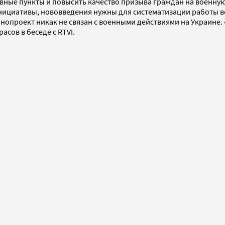
ные пункты и повысить качество призыва граждан на военную 
ициативы, нововведения нужны для систематизации работы вое
конопроект никак не связан с военными действиями на Украине
асов в беседе с RTVI.