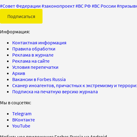
#
Совет Федерации
#
законопроект
#
ВС РФ
#
ВС России
#
призыв
Подписаться
Информация:
Контактная информация
Правила обработки
Реклама в журнале
Реклама на сайте
Условия перепечатки
Архив
Вакансии в Forbes Russia
Сканер иноагентов, причастных к экстремизму и террор
Подписка на печатную версию журнала
Мы в соцсетях:
Telegram
ВКонтакте
YouTube
Мобильное приложение Forbes Russia на Android