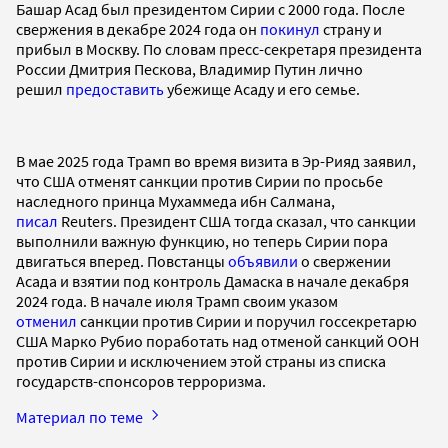
Башар Асад был президентом Сирии с 2000 года. После
свержения в декабре 2024 года он
покинул
страну и
прибыл в Москву. По словам пресс-секретаря президента
России Дмитрия Пескова, Владимир Путин лично
решил
предоставить
убежище Асаду и его семье.
В мае 2025 года Трамп во время визита в Эр-Рияд заявил,
что США отменят санкции против Сирии по просьбе
наследного принца Мухаммеда ибн Салмана,
писал
Reuters. Президент США тогда сказал, что санкции
выполнили важную функцию, но теперь Сирии пора
двигаться вперед. Повстанцы
объявили
о свержении
Асада и взятии под контроль Дамаска в начале декабря
2024 года. В начале июля Трамп своим указом
отменил
санкции против Сирии и поручил госсекретарю
США Марко Рубио поработать над отменой санкций ООН
против Сирии и исключением этой страны из списка
государств-спонсоров терроризма.
Материал по теме