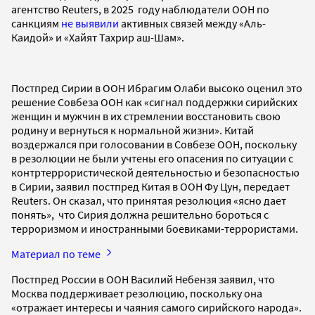
агентство Reuters, в 2025 году наблюдатели ООН по
санкциям
не выявили
активных связей между «Аль-
Каидой» и «Хайят Тахрир аш-Шам».
Постпред Сирии в ООН Ибрагим Олаби высоко оценил это
решение Совбеза ООН как «сигнал поддержки сирийских
женщин и мужчин в их стремлении восстановить свою
родину и вернуться к нормальной жизни». Китай
воздержался при голосовании в Совбезе ООН, поскольку
в резолюции не были учтены его опасения по ситуации с
контртеррористической деятельностью и безопасностью
в Сирии, заявил постпред Китая в ООН Фу Цун, передает
Reuters. Он сказал, что принятая резолюция «ясно дает
понять», что Сирия должна решительно бороться с
терроризмом и иностранными боевиками-террористами.
Материал по теме
Постпред России в ООН Василий Небензя заявил, что
Москва поддерживает резолюцию, поскольку она
«отражает интересы и чаяния самого сирийского народа».