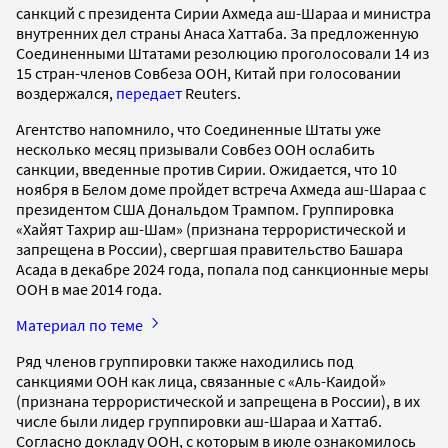
санкций с президента Сирии Ахмеда аш-Шараа и министра
внутренних дел страны Анаса Хаттаба. За предложенную
Соединенными Штатами резолюцию проголосовали 14 из
15 стран-членов Совбеза ООН, Китай при голосовании
воздержался,
передает
Reuters.
Агентство напомнило, что Соединенные Штаты уже
несколько месяц призывали Совбез ООН ослабить
санкции, введенные против Сирии. Ожидается, что 10
ноября в Белом доме пройдет встреча Ахмеда аш-Шараа с
президентом США Дональдом Трампом. Группировка
«Хайят Тахрир аш-Шам» (признана террористической и
запрещена в России), свергшая правительство Башара
Асада в декабре 2024 года, попала под санкционные меры
ООН в мае 2014 года.
Материал по теме
Ряд членов группировки также находились под
санкциями ООН как лица, связанные с «Аль-Каидой»
(признана террористической и запрещена в России), в их
числе были лидер группировки аш-Шараа и Хаттаб.
Согласно докладу ООН, с которым в июле ознакомилось