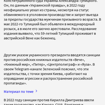
Конституционного суда Украины Александра Тупицкого.
Он, по данным «Украинской правды», в 2022 году
неофициально уехал из страны, несмотря на статус
обвиняемого в уголовном производстве и запрет выезда
за пределы государства мужчинам призывного возраста. В
мае 2022-го Тупицкий был объявлен в международный
розыск, а в июле его заочно арестовали. Расследование
издания выявило, что 59-летний Тупицкий проживает в
австрийской Вене как беженец.
Другим указом украинского президента вводятся санкции
против российских книжных издательств «Вече»,
«Книжный мир», «Питер», «Центрполиграф» и «Яуза». В
своем Telegram-канале Зеленский пояснил, что эти
издательства, с точки зрения Киева, «работают на
оправдание агрессии и распространение российской
пропаганды».
Материал по теме
В 2022 году санкции против Кирилла Дмитриева ввели
такие государства, как Канада, США, Британия и