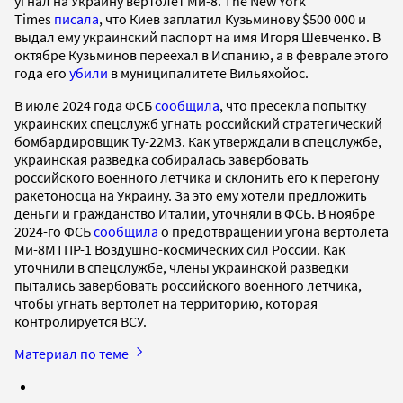
угнал на Украину вертолет Ми-8. The New York
Times
писала
, что Киев заплатил Кузьминову $500 000 и
выдал ему украинский паспорт на имя Игоря Шевченко. В
октябре Кузьминов переехал в Испанию, а в феврале этого
года его
убили
в муниципалитете Вильяхойос.
В июле 2024 года ФСБ
сообщила
, что пресекла попытку
украинских спецслужб угнать российский стратегический
бомбардировщик Ту-22М3. Как утверждали в спецслужбе,
украинская разведка собиралась завербовать
российского военного летчика и склонить его к перегону
ракетоносца на Украину. За это ему хотели предложить
деньги и гражданство Италии, уточняли в ФСБ. В ноябре
2024-го ФСБ
сообщила
о предотвращении угона вертолета
Ми-8МТПР-1 Воздушно-космических сил России. Как
уточнили в спецслужбе, члены украинской разведки
пытались завербовать российского военного летчика,
чтобы угнать вертолет на территорию, которая
контролируется ВСУ.
Материал по теме