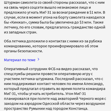
Штурман самолета со своей стороны рассказал, что с ним
на связь через соцсети вышло незнакомое лицо и
предложило угнать МиГ-31 за вознаграждение в $1 млн. В
случае, если в момент угона на борту самолета находился
бы «Кинжал», сумма была бы увеличена до $3 млн. Также
летчику, по его словам, предлагалось гражданство одной
из западных стран.
Оба летчика доложили о контактах с ними из-за рубежа
командованию, которое проинформировало об этом
органы безопасности.
Материал по теме
Оперативный сотрудник ФСБ на видео рассказал, что
спецслужбы решили провести оперативную игру с
участием летчика-штурмана. Последний рассказал, что с
ним поддерживал контакт человек по имени Александр,
который предлагал отравить во время полета командира
МиГ-31, чтобы угнать истребитель. Угон МиГ-31
планировался при полете над акваторией Черного моря с
заходом на аэродром Одесской области через воздушное
пространство Румынии над городом Констанца.