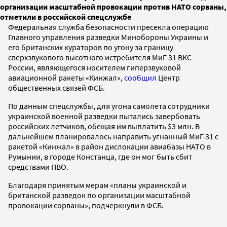
организации масштабной провокации против НАТО сорваны,
отметили в российской спецслужбе
Федеральная служба безопасности пресекла операцию
Главного управления разведки Минобороны Украины и
его британских кураторов по угону за границу
сверхзвукового высотного истребителя МиГ-31 ВКС
России, являющегося носителем гиперзвуковой
авиационной ракеты «Кинжал»,
сообщил
Центр
общественных связей ФСБ.
По данным спецслужбы, для угона самолета сотрудники
украинской военной разведки пытались завербовать
российских летчиков, обещая им выплатить $3 млн. В
дальнейшем планировалось направить угнанный МиГ-31 с
ракетой «Кинжал» в район дислокации авиабазы НАТО в
Румынии, в городе Констанца, где он мог быть сбит
средствами ПВО.
Благодаря принятым мерам «планы украинской и
британской разведок по организации масштабной
провокации сорваны», подчеркнули в ФСБ.