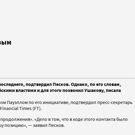
овым
следнего, подтвердил Песков. Однако, по его словам,
йскими властями и для этого позвонил Ушакову, писала
м Пауэллом по его инициативе, подтвердил пресс-секретарь
nancial Times (FT).
 продолжения». «Дело в том, что в ходе этого контакта было
у позицию», — заявил Песков.