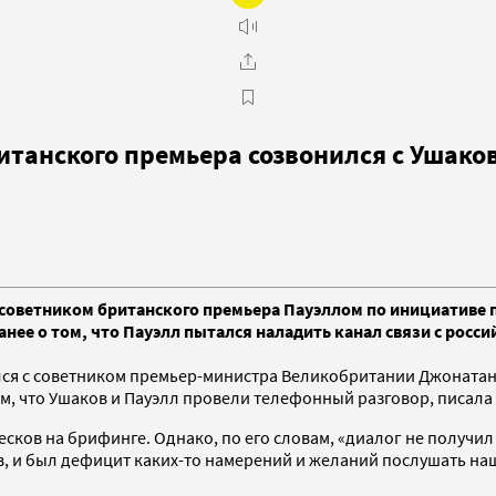
ританского премьера созвонился с Ушак
советником британского премьера Пауэллом по инициативе по
нее о том, что Пауэлл пытался наладить канал связи с росси
ся с советником премьер-министра Великобритании Джонатано
м, что Ушаков и Пауэлл провели телефонный разговор, писала Fi
есков на брифинге. Однако, по его словам, «диалог не получил
, и был дефицит каких-то намерений и желаний послушать наш