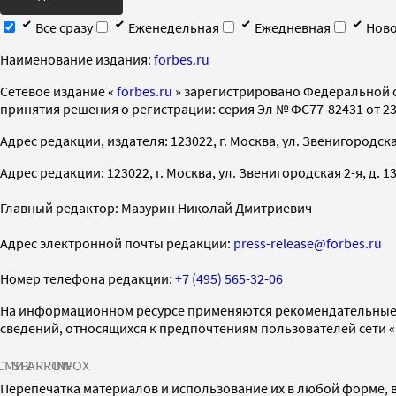
Все сразу
Еженедельная
Ежедневная
Ново
Наименование издания:
forbes.ru
Cетевое издание «
forbes.ru
» зарегистрировано Федеральной 
принятия решения о регистрации: серия Эл № ФС77-82431 от 23 
Адрес редакции, издателя: 123022, г. Москва, ул. Звенигородская 2-
Адрес редакции: 123022, г. Москва, ул. Звенигородская 2-я, д. 13, с
Главный редактор: Мазурин Николай Дмитриевич
Адрес электронной почты редакции:
press-release@forbes.ru
Номер телефона редакции:
+7 (495) 565-32-06
На информационном ресурсе применяются рекомендательные 
сведений, относящихся к предпочтениям пользователей сети 
СМИ2
SPARROW
INFOX
Перепечатка материалов и использование их в любой форме, в