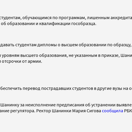
ь студентам, обучающимся по программам, лишенным аккредитац
 об образовании и квалификации гособразца.
ыдавать студентам дипломы о высшем образовании по образцу,
и уровням высшего образования, не указанным в приказе, Шан
 отсрочки от армии.
обеспечить перевод пострадавших студентов в другие вузы на
 в Шанинку за неисполнение предписания об устранении выявл
сание регулятора. Ректор Шанинки Мария Сигова
сообщила
РБК,