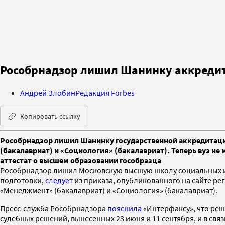
Рособрнадзор лишил Шанинку аккреди
Андрей Злобин
Редакция Forbes
Копировать ссылку
Рособрнадзор лишил Шанинку государственной аккредитаци
(бакалавриат) и «Социология» (бакалавриат). Теперь вуз н
аттестат о высшем образовании гособразца
Рособрнадзор лишил Московскую высшую школу социальных и 
подготовки,
следует
из приказа, опубликованного на сайте ре
«Менеджмент» (бакалавриат) и «Социология» (бакалавриат).
Пресс-служба Рособрнадзора
пояснила
«Интерфаксу», что реш
судебных решений, вынесенных 23 июня и 11 сентября, и в с