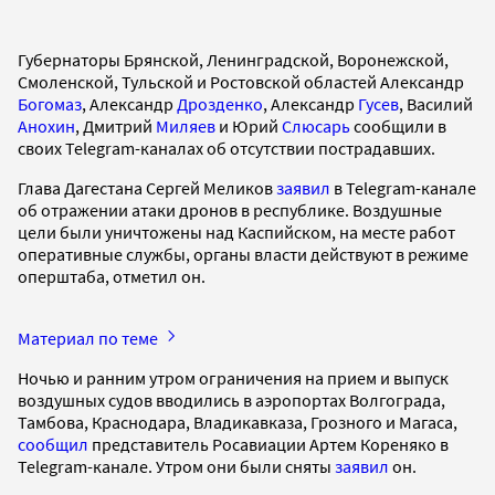
Губернаторы Брянской, Ленинградской, Воронежской,
Смоленской, Тульской и Ростовской областей Александр
Богомаз
, Александр
Дрозденко
, Александр
Гусев
, Василий
Анохин
, Дмитрий
Миляев
и Юрий
Слюсарь
сообщили в
своих Telegram-каналах об отсутствии пострадавших.
Глава Дагестана Сергей Меликов
заявил
в Telegram-канале
об отражении атаки дронов в республике. Воздушные
цели были уничтожены над Каспийском, на месте работ
оперативные службы, органы власти действуют в режиме
оперштаба, отметил он.
Материал по теме
Ночью и ранним утром ограничения на прием и выпуск
воздушных судов вводились в аэропортах Волгограда,
Тамбова, Краснодара, Владикавказа, Грозного и Магаса,
сообщил
представитель Росавиации Артем Кореняко в
Telegram-канале. Утром они были сняты
заявил
он.