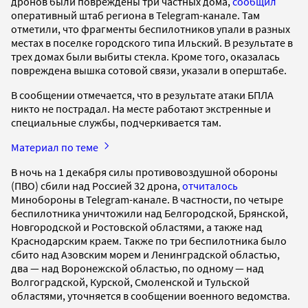
дронов были повреждены три частных дома,
сообщил
оперативный штаб региона в Telegram-канале. Там
отметили, что фрагменты беспилотников упали в разных
местах в поселке городского типа Ильский. В результате в
трех домах были выбиты стекла. Кроме того, оказалась
повреждена вышка сотовой связи, указали в оперштабе.
В сообщении отмечается, что в результате атаки БПЛА
никто не пострадал. На месте работают экстренные и
специальные службы, подчеркивается там.
Материал по теме
В ночь на 1 декабря силы противовоздушной обороны
(ПВО) сбили над Россией 32 дрона,
отчиталось
Минобороны в Telegram-канале. В частности, по четыре
беспилотника уничтожили над Белгородской, Брянской,
Новгородской и Ростовской областями, а также над
Краснодарским краем. Также по три беспилотника было
сбито над Азовским морем и Ленинградской областью,
два — над Воронежской областью, по одному — над
Волгоградской, Курской, Смоленской и Тульской
областями, уточняется в сообщении военного ведомства.