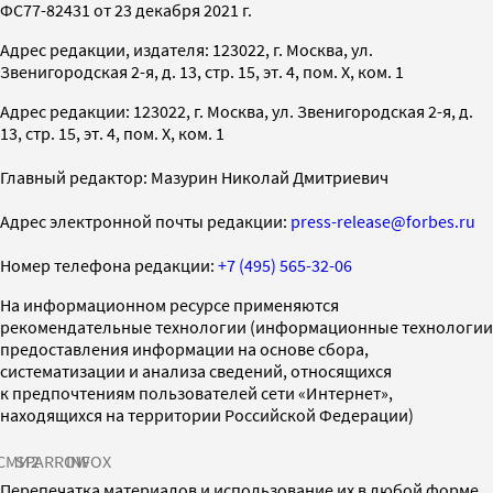
ФС77-82431 от 23 декабря 2021 г.
Адрес редакции, издателя: 123022, г. Москва, ул.
Звенигородская 2-я, д. 13, стр. 15, эт. 4, пом. X, ком. 1
Адрес редакции: 123022, г. Москва, ул. Звенигородская 2-я, д.
13, стр. 15, эт. 4, пом. X, ком. 1
Главный редактор: Мазурин Николай Дмитриевич
Адрес электронной почты редакции:
press-release@forbes.ru
Номер телефона редакции:
+7 (495) 565-32-06
На информационном ресурсе применяются
рекомендательные технологии (информационные технологии
предоставления информации на основе сбора,
систематизации и анализа сведений, относящихся
к предпочтениям пользователей сети «Интернет»,
находящихся на территории Российской Федерации)
СМИ2
SPARROW
INFOX
Перепечатка материалов и использование их в любой форме,