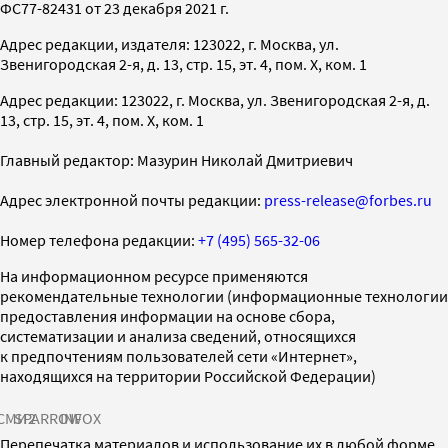
ФС77-82431 от 23 декабря 2021 г.
Адрес редакции, издателя: 123022, г. Москва, ул.
Звенигородская 2-я, д. 13, стр. 15, эт. 4, пом. X, ком. 1
Адрес редакции: 123022, г. Москва, ул. Звенигородская 2-я, д.
13, стр. 15, эт. 4, пом. X, ком. 1
Главный редактор: Мазурин Николай Дмитриевич
Адрес электронной почты редакции:
press-release@forbes.ru
Номер телефона редакции:
+7 (495) 565-32-06
На информационном ресурсе применяются
рекомендательные технологии (информационные технологии
предоставления информации на основе сбора,
систематизации и анализа сведений, относящихся
к предпочтениям пользователей сети «Интернет»,
находящихся на территории Российской Федерации)
СМИ2
SPARROW
INFOX
Перепечатка материалов и использование их в любой форме,