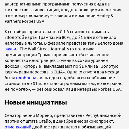
альтернативными программами получения вида на
жительство за инвестиции, предполагающими вложения,
а не пожертвования», — заявили в компании Henley &
Partners Forbes USA.
К сентябрю правительство США снизило стоимость
«Золотой карты Трампа» на 80%, до $1 млн и отменило
налоговые льготы. В феврале представитель Белого дома
заявил
The Wall Street Journal, что политика
администрации Трампа привлекает «бесчисленное
количество иностранцев с очень высоким уровнем
дохода», которые «выкладывают по $1 млн за «Золотую
карту» ради переезда в США». Однако спустя два месяца
была
одобрена
лишь одна подобная виза. «Снижение
стоимости до $1 млн стало огромным шагом, но все равно
не помогло», — резюмировал Кац в интервью Forbes USA.
Новые инициативы
Сенатор Берни Морено, представитель Республиканской
партии от штата Огайо, в декабре внес законопроект,
отменяющий
двойное гражданство и обязывающий