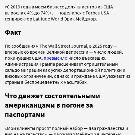
«С 2019 года в моем бизнесе доля клиентов из США
выросла с 4% до 74%», — поделился с Forbes USA
гендиректор Latitude World Эрик Мейджор.
Факт
По сообщениям The Wall Street Journal, в 2025 году —
впервые со времен Великой депрессии — число людей,
покинувших США,
превысило
число въехавших.
Администрация Трампа расценивает отрицательный
сальдо миграции как успех депортационной политики и
визовых ограничений, однако и граждане США уезжают из
страны в беспрецедентных масштабах.
Что движет состоятельными
американцами в погоне за
паспортами
«Мои клиенты просят полный набор — два гражданства и
вид на жительство», — рассказал Мейджор в интервью