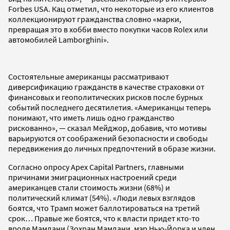
Forbes USA. Кац отметил, что некоторые из его клиентов
коллекционируют гражданства словно «марки,
превращая это в хобби вместо покупки часов Rolex или
автомобилей Lamborghini».
Состоятельные американцы рассматривают
диверсификацию гражданств в качестве страховки от
финансовых и геополитических рисков после бурных
событий последнего десятилетия. «Американцы теперь
понимают, что иметь лишь одно гражданство
рискованно», — сказал Мейджор, добавив, что мотивы
варьируются от соображений безопасности и свободы
передвижения до личных предпочтений в образе жизни.
Согласно опросу Apex Capital Partners, главными
причинами эмиграционных настроений среди
американцев стали стоимость жизни (68%) и
политический климат (54%). «Люди левых взглядов
боятся, что Трамп может баллотироваться на третий
срок… Правые же боятся, что к власти придет кто-то
вроде Мамдани (Зохран Мамдани, мэр Нью-Йорка и член