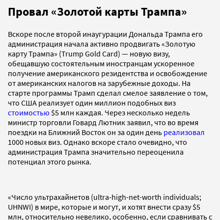
Провал «Золотой карты Трампа»
Вскоре после второй инаугурации Дональда Трампа его
администрация начала активно продвигать «Золотую
карту Трампа» (Trump Gold Card) — новую визу,
обещавшую состоятельным иностранцам ускоренное
получение американского резидентства и освобождение
от американских налогов на зарубежные доходы. На
старте программы Трамп сделал смелое заявление о том,
что США реализует один миллион подобных виз
стоимостью
$5 млн каждая. Через несколько недель
министр торговли Говард Лютник заявил, что во время
поездки на Ближний Восток он за один день
реализовал
1000 новых виз. Однако вскоре стало очевидно, что
администрация Трампа значительно переоценила
потенциал этого рынка.
«Число ультрахайнетов (ultra-high-net-worth individuals;
UHNWI) в мире, которые и могут, и хотят внести сразу $5
млн, относительно невелико, особенно, если сравнивать с