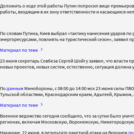
Доложить о ходе этой работы Путин попросил вице-премьеров 
работы, входящим в их зону ответственности и касающихся не
По словам Путина, Киев выбрал «тактику нанесения ударов по
энергоресурсами, повлиять на туристический сезон», заявил п
Материал по теме
23 июня секретарь Совбеза Сергей Шойгу заявил, что власти 
новых проектов, новых систем, естественно, ситуация должна у
По
данным
Минобороны, с 08:00 до 14:00 мск 23 июня силы ПВ
Тульской областями, Краснодарским краем, Адыгеей, Крымом, 
Материал по теме
Военное ведомство сегодня сообщило, что за сутки было унич
регионах, включая Московскую, Воронежскую, Нижегородскую 
Накануне, 22 июня, в результате ракетной атаки на Воронеж
по