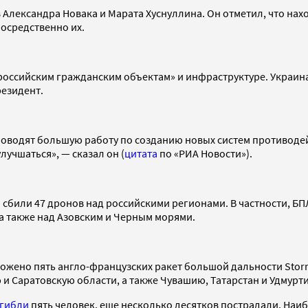
Александра Новака и Марата Хуснуллина. Он отметил, что нах
посредственно их.
 российским гражданским объектам» и инфраструктуре. Украин
резидент.
проводят большую работу по созданию новых систем противодей
лучшаться», — сказал он (
цитата
по «РИА Новости»).
О сбили 47 дронов над российскими регионами. В частности, Б
а также над Азовским и Черным морями.
тожено пять англо-французских ракет большой дальности Stor
и Саратовскую области, а также Чувашию, Татарстан и Удмурт
гибли
пять человек, еще несколько десятков пострадали. На