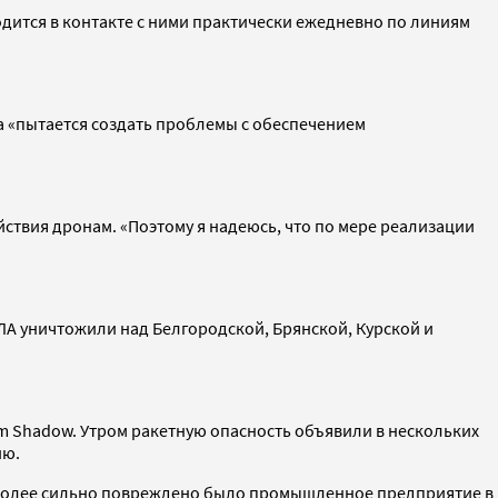
одится в контакте с ними практически ежедневно по линиям
а «пытается создать проблемы с обеспечением
ствия дронам. «Поэтому я надеюсь, что по мере реализации
ПЛА уничтожили над Белгородской, Брянской, Курской и
m Shadow. Утром ракетную опасность объявили в нескольких
ию.
иболее сильно повреждено было промышленное предприятие в