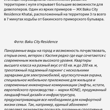
территории с нуля открывает большие возможности для
девелоперов. Один из ярких примеров — ЖК Baku City
Residence Khatai, расположенный на территории 3 га всего
в 7 минутах ходьбы от бакинского приморского бульвара.
Фото: Baku City Residence
Панорамные виды на город и возможность почувствовать,
открыв окно, ветерок с Каспия редко где еще сочетаются с
современным жильем высокого уровня. Квартиры
высшего класса на разный вкус от 65 кв. м до 200 кв. м,
трехэтажный подземный паркинг с несколькими
зарядками для электромобилей, круглосуточная охрана,
специальное мобильное приложение для жильцов и
современные инженерные коммуникации (лифты, кстати,
европейского производства — марки KONE), продуманный
ландшафтный дизайн и инфраструктура,
предусматривающая все необходимое для комфортной
жизни семьи. Так, например, единый абонемент
позволяет резидентам посещать различные спортивные