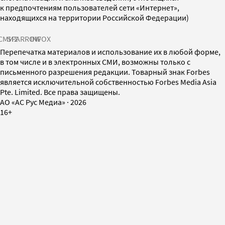
к предпочтениям пользователей сети «Интернет»,
находящихся на территории Российской Федерации)
СМИ2
SPARROW
INFOX
Перепечатка материалов и использование их в любой форме,
в том числе и в электронных СМИ, возможны только с
письменного разрешения редакции. Товарный знак Forbes
является исключительной собственностью Forbes Media Asia
Pte. Limited. Все права защищены.
AO «АС Рус Медиа»
·
2026
16+