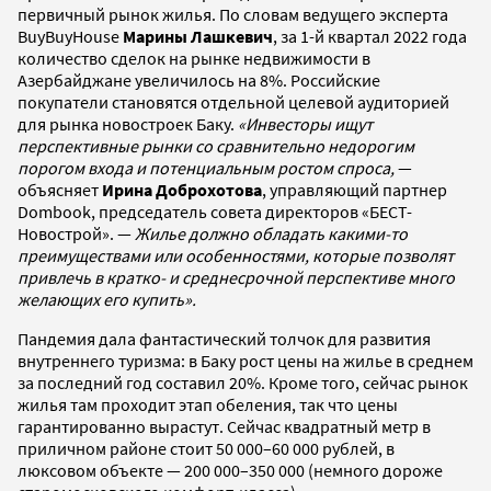
первичный рынок жилья. По словам ведущего эксперта
BuyBuyHouse
Марины Лашкевич
, за 1-й квартал 2022 года
количество сделок на рынке недвижимости в
Азербайджане увеличилось на 8%. Российские
покупатели становятся отдельной целевой аудиторией
для рынка новостроек Баку.
«Инвесторы ищут
перспективные рынки со сравнительно недорогим
порогом входа и потенциальным ростом спроса,
—
объясняет
Ирина Доброхотова
, управляющий партнер
Dombook, председатель совета директоров «БЕСТ-
Новострой». —
Жилье должно обладать какими-то
преимуществами или особенностями, которые позволят
привлечь в кратко- и среднесрочной перспективе много
желающих его купить».
Пандемия дала фантастический толчок для развития
внутреннего туризма: в Баку рост цены на жилье в среднем
за последний год составил 20%. Кроме того, сейчас рынок
жилья там проходит этап обеления, так что цены
гарантированно вырастут. Сейчас квадратный метр в
приличном районе стоит 50 000–60 000 рублей, в
люксовом объекте — 200 000–350 000 (немного дороже