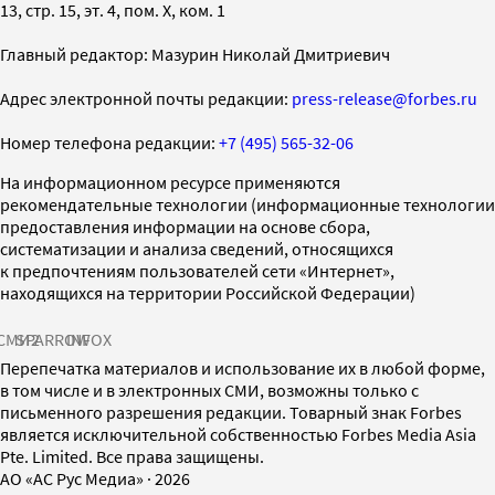
13, стр. 15, эт. 4, пом. X, ком. 1
Главный редактор: Мазурин Николай Дмитриевич
Адрес электронной почты редакции:
press-release@forbes.ru
Номер телефона редакции:
+7 (495) 565-32-06
На информационном ресурсе применяются
рекомендательные технологии (информационные технологии
предоставления информации на основе сбора,
систематизации и анализа сведений, относящихся
к предпочтениям пользователей сети «Интернет»,
находящихся на территории Российской Федерации)
СМИ2
SPARROW
INFOX
Перепечатка материалов и использование их в любой форме,
в том числе и в электронных СМИ, возможны только с
письменного разрешения редакции. Товарный знак Forbes
является исключительной собственностью Forbes Media Asia
Pte. Limited. Все права защищены.
AO «АС Рус Медиа»
·
2026