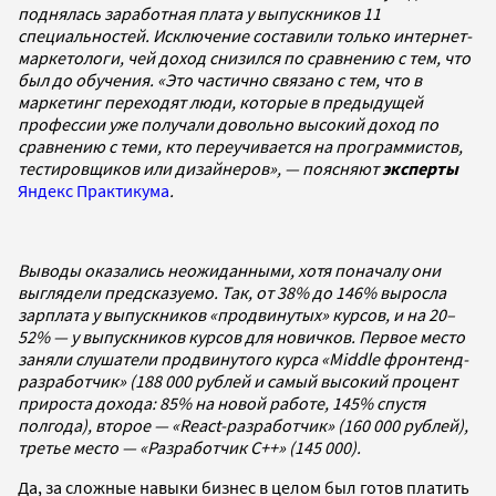
поднялась заработная плата у выпускников 11
специальностей. Исключение составили только интернет-
маркетологи, чей доход снизился по сравнению с тем, что
был до обучения. «Это частично связано с тем, что в
маркетинг переходят люди, которые в предыдущей
профессии уже получали довольно высокий доход по
сравнению с теми, кто переучивается на программистов,
тестировщиков или дизайнеров», — поясняют
эксперты
Яндекс Практикума
.
Выводы оказались неожиданными, хотя поначалу они
выглядели предсказуемо. Так, от 38% до 146% выросла
зарплата у выпускников «продвинутых» курсов, и на 20–
52% — у выпускников курсов для новичков. Первое место
заняли слушатели продвинутого курса «Middle фронтенд-
разработчик» (188 000 рублей и самый высокий процент
прироста дохода: 85% на новой работе, 145% спустя
полгода), второе — «React-разработчик» (160 000 рублей),
третье место — «Разработчик C++» (145 000).
Да, за сложные навыки бизнес в целом был готов платить