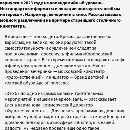
вернулся в 2023 году на допандемийный уровень.
Нестандартные форматы и локации пользуются особым
интересом. Например, вечеринки в кино. Рассказываем о
модном развлечении на примере старейшего столичного
кинотеатра.
В кинозале — только дети. Кресла, рассчитанные на
взрослых, им велики, но они радуются такой
самостоятельности и с увлечением следят за
приключениями героев мультфильма «Королевский
корги» на экране. В это время их мамы наслаждаются кофе
в фойе, обустроенном с домашним уютом. Место
проведения вечеринки — московский кинотеатр
«Художественный». Инициатор — бренд детской и
женской обуви Age of Innocence.
«Это было одно из самых милых и трогательных
мероприятий в нашем камерном зале, — рассказывает
Елена Карманова, коммерческий директор
«Художественного». — Для показа программная дирекция
выбрала мультфильм, который отражал эстетику бренда и
идеально подходил к атмосфере события, и, к нашей
радости, мы недавно провели еще одно такое