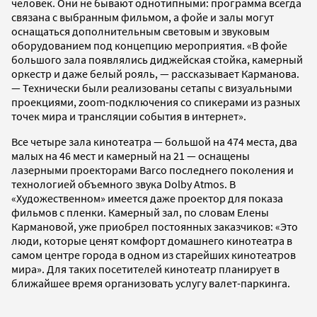
человек. Они не бывают однотипными: программа всегда
связана с выбранным фильмом, а фойе и залы могут
оснащаться дополнительным световым и звуковым
оборудованием под концепцию мероприятия. «В фойе
большого зала появлялись диджейская стойка, камерный
оркестр и даже белый рояль, — рассказывает Карманова.
— Технически были реализованы сетапы с визуальными
проекциями, zoom-подключения со спикерами из разных
точек мира и трансляции события в интернет».
Все четыре зала кинотеатра — большой на 474 места, два
малых на 46 мест и камерный на 21 — оснащены
лазерными проекторами Barco последнего поколения и
технологией объемного звука Dolby Atmos. В
«Художественном» имеется даже проектор для показа
фильмов с пленки. Камерный зал, по словам Елены
Кармановой, уже приобрел постоянных заказчиков: «Это
люди, которые ценят комфорт домашнего кинотеатра в
самом центре города в одном из старейших кинотеатров
мира». Для таких посетителей кинотеатр планирует в
ближайшее время организовать услугу валет-паркинга.