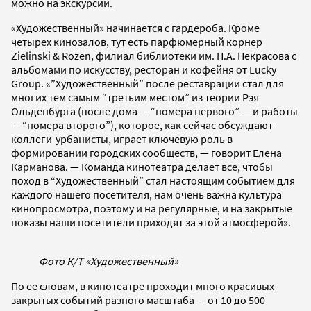
можно на экскурсии.
«Художественный» начинается с гардероба. Кроме
четырех кинозалов, тут есть парфюмерный корнер
Zielinski & Rozen, филиал библиотеки им. Н.А. Некрасова с
альбомами по искусству, ресторан и кофейня от Lucky
Group. «”Художественный” после реставрации стал для
многих тем самым “третьим местом” из теории Рэя
Ольденбурга (после дома — “номера первого” — и работы
— “номера второго”), которое, как сейчас обсуждают
коллеги-урбанисты, играет ключевую роль в
формировании городских сообществ, — говорит Елена
Карманова. — Команда кинотеатра делает все, чтобы
поход в “Художественный” стал настоящим событием для
каждого нашего посетителя, нам очень важна культура
кинопросмотра, поэтому и на регулярные, и на закрытые
показы наши посетители приходят за этой атмосферой».
Фото К/Т «Художественный»
По ее словам, в кинотеатре проходит много красивых
закрытых событий разного масштаба — от 10 до 500