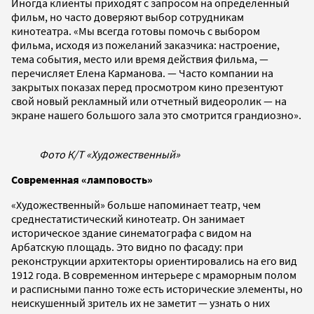
Иногда клиенты приходят с запросом на определенный
фильм, но часто доверяют выбор сотрудникам
кинотеатра. «Мы всегда готовы помочь с выбором
фильма, исходя из пожеланий заказчика: настроение,
тема события, место или время действия фильма, —
перечисляет Елена Карманова. — Часто компании на
закрытых показах перед просмотром кино презентуют
свой новый рекламный или отчетный видеоролик — на
экране нашего большого зала это смотрится грандиозно».
Фото К/Т «Художественный»
Современная «ламповость»
«Художественный» больше напоминает театр, чем
среднестатистический кинотеатр. Он занимает
историческое здание синематографа с видом на
Арбатскую площадь. Это видно по фасаду: при
реконструкции архитекторы ориентировались на его вид
1912 года. В современном интерьере с мраморным полом
и расписными панно тоже есть исторические элементы, но
неискушенный зритель их не заметит — узнать о них