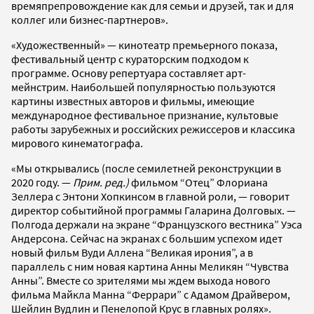
времяпрепровождение как для семьи и друзей, так и для
коллег или бизнес-партнеров».
«Художественный» — кинотеатр премьерного показа,
фестивальный центр с кураторским подходом к
программе. Основу репертуара составляет арт-
мейнстрим. Наибольшей популярностью пользуются
картины известных авторов и фильмы, имеющие
международное фестивальное признание, культовые
работы зарубежных и российских режиссеров и классика
мирового кинематографа.
«Мы открывались (после семилетней реконструкции в
2020 году. —
Прим. ред.)
фильмом “Отец” Флориана
Зеллера с Энтони Хопкинсом в главной роли, — говорит
директор событийной программы Галарина Долговых. —
Полгода держали на экране “Французского вестника” Уэса
Андерсона. Сейчас на экранах с большим успехом идет
новый фильм Вуди Аллена “Великая ирония”, а в
параллель с ним новая картина Анны Меликян “Чувства
Анны”. Вместе со зрителями мы ждем выхода нового
фильма Майкла Манна “Феррари” с Адамом Драйвером,
Шейлин Вудлин и Пенелопой Крус в главных ролях».