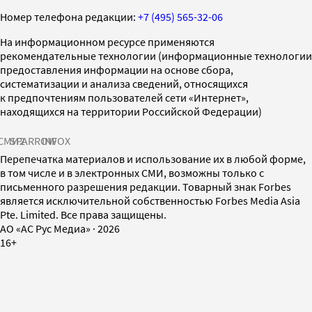
Номер телефона редакции:
+7 (495) 565-32-06
На информационном ресурсе применяются
рекомендательные технологии (информационные технологии
предоставления информации на основе сбора,
систематизации и анализа сведений, относящихся
к предпочтениям пользователей сети «Интернет»,
находящихся на территории Российской Федерации)
СМИ2
SPARROW
INFOX
Перепечатка материалов и использование их в любой форме,
в том числе и в электронных СМИ, возможны только с
письменного разрешения редакции. Товарный знак Forbes
является исключительной собственностью Forbes Media Asia
Pte. Limited. Все права защищены.
AO «АС Рус Медиа»
·
2026
16+