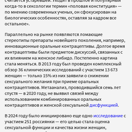
считается устаревшей. Уходит в прошлое и популярный
когда-то в сексологии термин «половая конституция» —
по мнению современных ученых, он сфокусирован на
биологических особенностях, оставляя за кадром все
остальное».
Параллельно на рынке появляются ломающие
стереотипы препараты новейшего поколения, например,
инновационные оральные контрацептивы. Долгое время
контрацептивы были предметом дискуссий, связанных с
их влиянием на женское либидо. Постепенно картина
стала меняться. В 2013 году был проведен комплексный
обзор 36 клинических исследований с участием 13 673
женщин — только 15% из них заявили о снижении
сексуального желания при приеме оральных
контрацептивов. Метаанализ, проводившийся семь лет
спустя — в 2020 году, не выявил связей между
использованием комбинированных оральных
контрацептивов и женской сексуальной
дисфункцией
.
В 2024 году было инициировано еще одно
исследование
с
участием 251 россиянки — его целью стала оценка
сексуальной функции и качества жизни женщин,