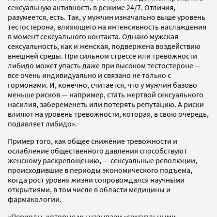
сексуальную активность в режиме 24/7. Отличия,
разумеется, есть. Так, у мужчин изначально выше уровень
тестостерона, влияющего на интенсивность наслаждения
в момент сексуального контакта. Однако мужская
сексуальность, как и женская, подвержена воздействию
внешней среды. При сильном стрессе или тревожности
либидо может упасть даже при высоком тестостероне —
все очень индивидуально и связано не только с
гормонами. И, конечно, считается, что у мужчин базово
меньше рисков — например, стать жертвой сексуального
насилия, забеременеть или потерять репутацию. А риски
влияют на уровень тревожности, которая, в свою очередь,
подавляет либидо».
Пример того, как общее снижение тревожности и
ослабление общественного давления способствуют
женскому раскрепощению, — сексуальные революции,
происходившие в периоды экономического подъема,
когда рост уровня жизни сопровождался научными
открытиями, в том числе в области медицины и
фармакологии.
«Периоды, которые мы называем «сексуальными