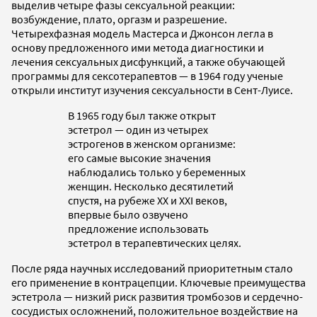
выделив четыре фазы сексуальной реакции:
возбуждение, плато, оргазм и разрешение.
Четырехфазная модель Мастерса и Джонсон легла в
основу предложенного ими метода диагностики и
лечения сексуальных дисфункций, а также обучающей
программы для сексотерапевтов — в 1964 году ученые
открыли институт изучения сексуальности в Сент-Луисе.
В 1965 году был также открыт
эстетрол — один из четырех
эстрогенов в женском организме:
его самые высокие значения
наблюдались только у беременных
женщин. Несколько десятилетий
спустя, на рубеже ХХ и ХХI веков,
впервые было озвучено
предложение использовать
эстетрол в терапевтических целях.
После ряда научных исследований приоритетным стало
его применение в контрацепции. Ключевые преимущества
эстетрола — низкий риск развития тромбозов и сердечно-
сосудистых осложнений, положительное воздействие на