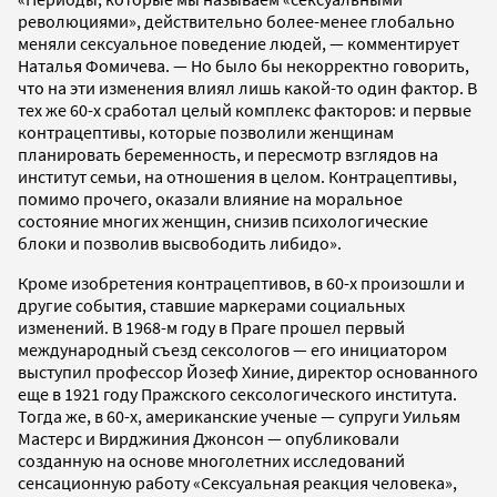
революциями», действительно более-менее глобально
меняли сексуальное поведение людей, — комментирует
Наталья Фомичева. — Но было бы некорректно говорить,
что на эти изменения влиял лишь какой-то один фактор. В
тех же 60-х сработал целый комплекс факторов: и первые
контрацептивы, которые позволили женщинам
планировать беременность, и пересмотр взглядов на
институт семьи, на отношения в целом. Контрацептивы,
помимо прочего, оказали влияние на моральное
состояние многих женщин, снизив психологические
блоки и позволив высвободить либидо».
Кроме изобретения контрацептивов, в 60-х произошли и
другие события, ставшие маркерами социальных
изменений. В 1968-м году в Праге прошел первый
международный съезд сексологов — его инициатором
выступил профессор Йозеф Хиние, директор основанного
еще в 1921 году Пражского сексологического института.
Тогда же, в 60-х, американские ученые — супруги Уильям
Мастерс и Вирджиния Джонсон — опубликовали
созданную на основе многолетних исследований
сенсационную работу «Сексуальная реакция человека»,