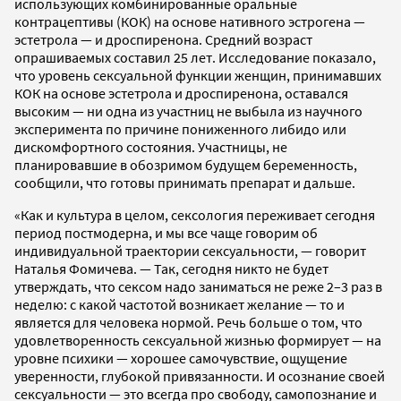
использующих комбинированные оральные
контрацептивы (КОК) на основе нативного эстрогена —
эстетрола — и дроспиренона. Средний возраст
опрашиваемых составил 25 лет. Исследование показало,
что уровень сексуальной функции женщин, принимавших
КОК на основе эстетрола и дроспиренона, оставался
высоким — ни одна из участниц не выбыла из научного
эксперимента по причине пониженного либидо или
дискомфортного состояния. Участницы, не
планировавшие в обозримом будущем беременность,
сообщили, что готовы принимать препарат и дальше.
«Как и культура в целом, сексология переживает сегодня
период постмодерна, и мы все чаще говорим об
индивидуальной траектории сексуальности, — говорит
Наталья Фомичева. — Так, сегодня никто не будет
утверждать, что сексом надо заниматься не реже 2–3 раз в
неделю: с какой частотой возникает желание — то и
является для человека нормой. Речь больше о том, что
удовлетворенность сексуальной жизнью формирует — на
уровне психики — хорошее самочувствие, ощущение
уверенности, глубокой привязанности. И осознание своей
сексуальности — это всегда про свободу, самопознание и