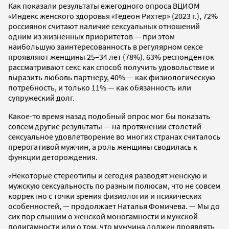
Как показали результаты ежегодного опроса ВЦИОМ
«Индекс женского здоровья «Гедеон Рихтер» (2023 г.), 72%
россиянок считают наличие сексуальных отношений
одним из жизненных приоритетов — при этом
наибольшую заинтересованность в регулярном сексе
проявляют женщины 25–34 лет (78%). 63% респонденток
рассматривают секс как способ получить удовольствие и
выразить любовь партнеру, 40% — как физиологическую
потребность, и только 11% — как обязанность или
супружеский долг.
Какое-то время назад подобный опрос мог бы показать
совсем другие результаты — на протяжении столетий
сексуальное удовлетворение во многих странах считалось
прерогативой мужчин, а роль женщины сводилась к
функции деторождения.
«Некоторые стереотипы и сегодня разводят женскую и
мужскую сексуальность по разным полюсам, что не совсем
корректно с точки зрения физиологии и психических
особенностей, — продолжает Наталья Фомичева. — Мы до
сих пор слышим о женской моногамности и мужской
полигамности или о том, что мужчина должен проявлять