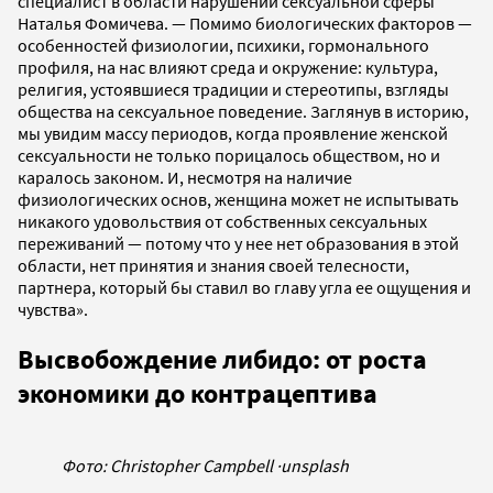
специалист в области нарушений сексуальной сферы
Наталья Фомичева. — Помимо биологических факторов —
особенностей физиологии, психики, гормонального
профиля, на нас влияют среда и окружение: культура,
религия, устоявшиеся традиции и стереотипы, взгляды
общества на сексуальное поведение. Заглянув в историю,
мы увидим массу периодов, когда проявление женской
сексуальности не только порицалось обществом, но и
каралось законом. И, несмотря на наличие
физиологических основ, женщина может не испытывать
никакого удовольствия от собственных сексуальных
переживаний — потому что у нее нет образования в этой
области, нет принятия и знания своей телесности,
партнера, который бы ставил во главу угла ее ощущения и
чувства».
Высвобождение либидо: от роста
экономики до контрацептива
Фото: Christopher Campbell
·
unsplash