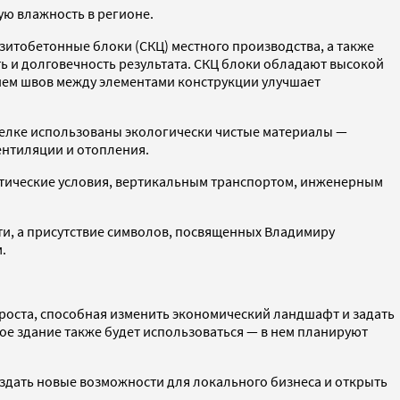
ю влажность в регионе.
итобетонные блоки (СКЦ) местного производства, а также
ть и долговечность результата. СКЦ блоки обладают высокой
вием швов между элементами конструкции улучшает
делке использованы экологически чистые материалы —
ентиляции и отопления.
атические условия, вертикальным транспортом, инженерным
ти, а присутствие символов, посвященных Владимиру
.
 роста, способная изменить экономический ландшафт и задать
рое здание также будет использоваться — в нем планируют
оздать новые возможности для локального бизнеса и открыть