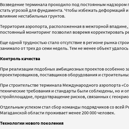
Возведение терминала проходило под постоянным надзором г
стать угрозой для фундамента. Чтобы избежать деформаций 
влияние нестабильных грунтов.
Территория аэропорта, расположенная в межгорной впадине, 
постоянный мониторинг позволил вовремя корректировать р
Еще одной трудностью стало отсутствие в регионе рынка стро
занимало от трех до семи недель. Тем не менее объект удалось 
Контроль качества
При реализации подобных амбициозных проектов особенно зам
проектировщиков, поставщиков оборудования и строительных
При строительстве терминала Международного аэропорта «Сок
технические требования и стандарты были соблюдены, но и о
стройплощадке, предотвращение рисков, связанных с геокриол
Отдельным успехом стал сбор команды подрядчиков со всей Ро
Магаданской области проживает менее 200 000 человек.
Технологии нового поколения