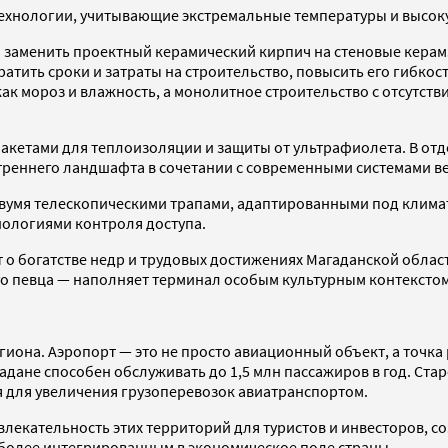
хнологии, учитывающие экстремальные температуры и высоку
 заменить проектный керамический кирпич на стеновые керамз
тить сроки и затраты на строительство, повысить его гибкос
ак мороз и влажность, а монолитное строительство с отсутст
акетами для теплоизоляции и защиты от ультрафиолета. В от
треннего ландшафта в сочетании с современными системами в
двумя телескопическими трапами, адаптированными под клим
нологиями контроля доступа.
 о богатстве недр и трудовых достижениях Магаданской облас
о певца — наполняет терминал особым культурным контекстом
иона. Аэропорт — это не просто авиационный объект, а точка
адане способен обслуживать до 1,5 млн пассажиров в год. Ста
я для увеличения грузоперевозок авиатранспортом.
лекательность этих территорий для туристов и инвесторов, с
 более интегрированным в экономическое поле страны.