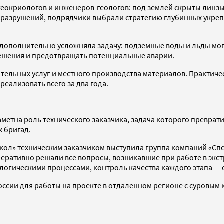
еокриологов и инженеров-геологов: под землей скрыты линзы
и разрушений, подрядчики выбрали стратегию глубинных укре
дополнительно усложняла задачу: подземные воды и льды мог
ешения и предотвращать потенциальные аварии.
ительных услуг и местного производства материалов. Практиче
реализовать всего за два года.
етна роль технического заказчика, задача которого преврат
 бригад.
ол» техническим заказчиком выступила группа компаний «Спек
перативно решали все вопросы, возникавшие при работе в экс
огическими процессами, контроль качества каждого этапа — о
ссии для работы на проекте в отдаленном регионе с суровым к