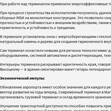
При работе над терминалом применили энергоэффективные те
При процессе строительства исполнителям получилось удачно
сборные ЖБИ на монолитные конструкции. Это позволило сокра
прочностью и устойчивостью к внешним воздействиям, таким к
герметичность и устойчивость к трещинам.
В терминале установлены окна с энергосберегающими стеклоп
натуральный камень и дерево для создания гармоничного вну
Сам терминал оснастили новыми для региона технологиями: 
оборудованием, системой автоматики и диспетчеризации, тех
Интерьеры терминала раскрывают идентичность края, говорят
Высоцкому — в здании смонтирован макет гитары легендарног
Экономический импульс
Обновление аэропорта имеет особое значение для каждого рег
вектор развития на годы вперед. Современный терминал в Маг
организовать грузовой терминал и склад временного хранени
Улучшение транспортной доступности способно повысить прив
рабочие места. Удаленный регион теперь получает шанс стать