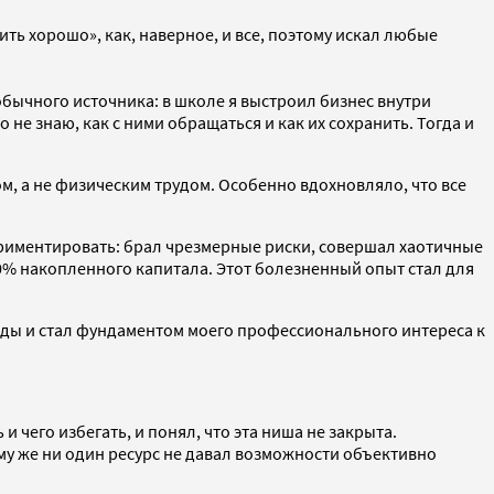
ить хорошо», как, наверное, и все, поэтому искал любые
обычного источника: в школе я выстроил бизнес внутри
 не знаю, как с ними обращаться и как их сохранить. Тогда и
ом, а не физическим трудом. Особенно вдохновляло, что все
ериментировать: брал чрезмерные риски, совершал хаотичные
70% накопленного капитала. Этот болезненный опыт стал для
 годы и стал фундаментом моего профессионального интереса к
 чего избегать, и понял, что эта ниша не закрыта.
му же ни один ресурс не давал возможности объективно