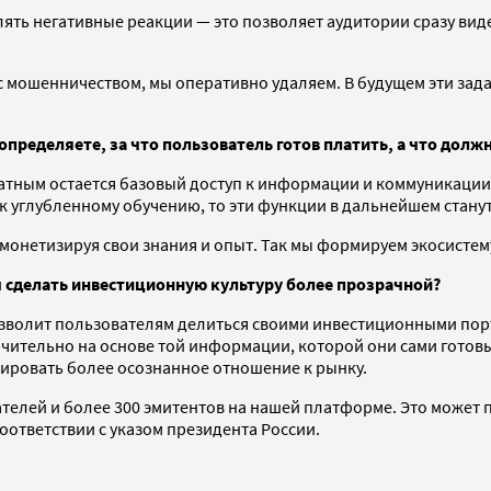
ть негативные реакции — это позволяет аудитории сразу видет
 мошенничеством, мы оперативно удаляем. В будущем эти задач
ределяете, за что пользователь готов платить, а что долж
атным остается базовый доступ к информации и коммуникации.
к углубленному обучению, то эти функции в дальнейшем стану
 монетизируя свои знания и опыт. Так мы формируем экосистем
 сделать инвестиционную культуру более прозрачной?
озволит пользователям делиться своими инвестиционными пор
ительно на основе той информации, которой они сами готовы 
мировать более осознанное отношение к рынку.
вателей и более 300 эмитентов на нашей платформе. Это может
ответствии с указом президента России.