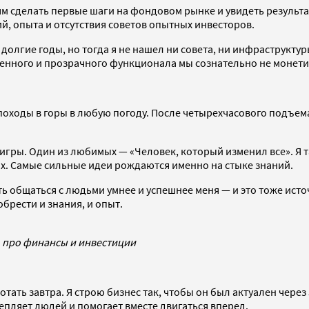
 сделать первые шаги на фондовом рынке и увидеть результат в
й, опыта и отсутствия советов опытных инвесторов.
долгие годы, но тогда я не нашел ни совета, ни инфраструкту
оценного и прозрачного функционала мы сознательно не монет
ходы в горы в любую погоду. После четырехчасового подъема 
гры. Один из любимых — «Человек, который изменил все». Я т
ях. Самые сильные идеи рождаются именно на стыке знаний.
ть общаться с людьми умнее и успешнее меня — и это тоже исто
брести и знания, и опыт.
ь про финансы и инвестиции
тать завтра. Я строю бизнес так, чтобы он был актуален через
пляет людей и помогает вместе двигаться вперед.