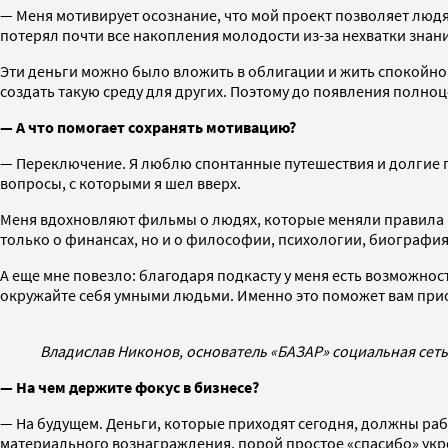
— Меня мотивирует осознание, что мой проект позволяет людям
потерял почти все накопления молодости из-за нехватки знани
Эти деньги можно было вложить в облигации и жить спокойно 
создать такую среду для других. Поэтому до появления полн
— А что помогает сохранять мотивацию?
— Переключение. Я люблю спонтанные путешествия и долгие по
вопросы, с которыми я шел вверх.
Меня вдохновляют фильмы о людях, которые меняли правила и
только о финансах, но и о философии, психологии, биографи
А еще мне повезло: благодаря подкасту у меня есть возможнос
окружайте себя умными людьми. Именно это поможет вам прио
Владислав Никонов, основатель «БАЗАР» социальная сет
— На чем держите фокус в бизнесе?
— На будущем. Деньги, которые приходят сегодня, должны рабо
материального вознаграждения, порой простое «спасибо» укре