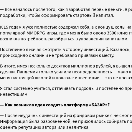
— Все началось после того, как я заработал первые деньги. Я 
подработки, чтобы сформировать стартовый капитал.
К 15 годам я уже полностью содержал себя, а к концу школы 
популярной MMORPG-игры, где у меня было около 3500 клиентов.
возникла потребность разобраться в управлении капиталом.
Постепенно я начал смотреть в сторону инвестиций. Казалось,
происходило онлайн и не требовало привязки к месту.
В итоге, имея несколько десятков миллионов рублей, я вышел
сделки. Пандемия только усилила неопределенность — мало кт
меня настоящей школой и показал: инвестиции — это не про аз
Я стал системно учиться, оттачивать подходы и постепенно пр
инвестициям.
— Как возникла идея создать платформу «БАЗАР»?
— После неудачных инвестиций на фондовом рынке я не смог на
Информация была разрозненной, ее приходилось собирать по к
оценить репутацию автора или аналитика.