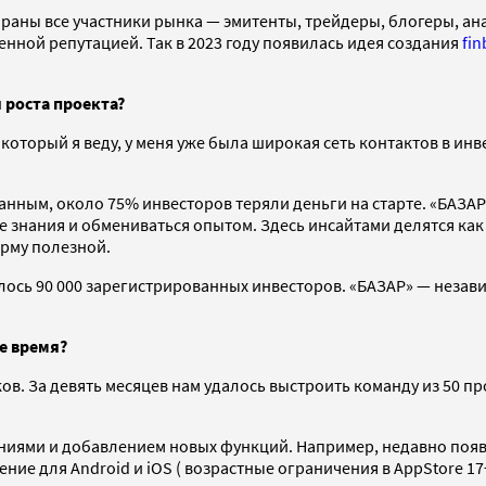
обраны все участники рынка — эмитенты, трейдеры, блогеры, а
нной репутацией. Так в 2023 году появилась идея создания
fin
 роста проекта?
 который я веду, у меня уже была широкая сеть контактов в 
ным, около 75% инвесторов теряли деньги на старте. «БАЗАР» 
е знания и обмениваться опытом. Здесь инсайтами делятся к
рму полезной.
илось 90 000 зарегистрированных инвесторов. «БАЗАР» — незави
е время?
. За девять месяцев нам удалось выстроить команду из 50 пр
ниями и добавлением новых функций. Например, недавно появ
ние для Android и iOS ( возрастные ограничения в AppStore 17+