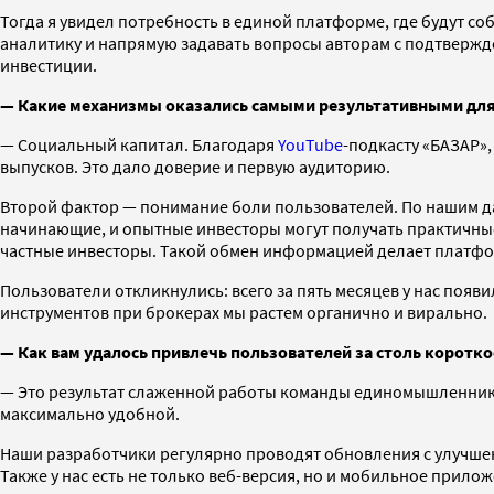
Тогда я увидел потребность в единой платформе, где будут с
аналитику и напрямую задавать вопросы авторам с подтвержде
инвестиции.
— Какие механизмы оказались самыми результативными для
— Социальный капитал. Благодаря
YouTube
-подкасту «БАЗАР»,
выпусков. Это дало доверие и первую аудиторию.
Второй фактор — понимание боли пользователей. По нашим дан
начинающие, и опытные инвесторы могут получать практичны
частные инвесторы. Такой обмен информацией делает платфо
Пользователи откликнулись: всего за пять месяцев у нас появ
инструментов при брокерах мы растем органично и вирально.
— Как вам удалось привлечь пользователей за столь коротко
— Это результат слаженной работы команды единомышленников
максимально удобной.
Наши разработчики регулярно проводят обновления с улучше
Также у нас есть не только веб-версия, но и мобильное приложе