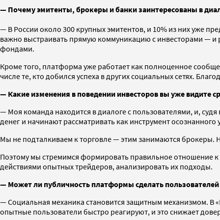
— Почему эмитенты, брокеры и банки заинтересованы в диа
— В России около 300 крупных эмитентов, и 10% из них уже пре
важно выстраивать прямую коммуникацию с инвесторами — и
фондами.
Кроме того, платформа уже работает как полноценное сообщес
числе те, кто добился успеха в других социальных сетях. Благ
— Какие изменения в поведении инвесторов вы уже видите с
— Моя команда находится в диалоге с пользователями, и, суд
денег и начинают рассматривать как инструмент осознанного
Мы не подталкиваем к торговле — этим занимаются брокеры. 
Поэтому мы стремимся формировать правильное отношение к 
действиями опытных трейдеров, анализировать их подходы.
— Может ли публичность платформы сделать пользователей
— Социальная механика становится защитным механизмом. В «
опытные пользователи быстро реагируют, и это снижает довер