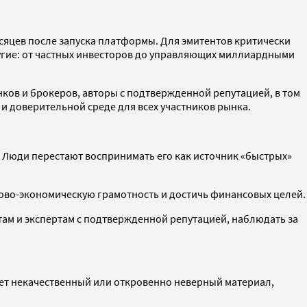
месяцев после запуска платформы. Для эмитентов критически
ругие: от частных инвесторов до управляющих миллиардными
нков и брокеров, авторы с подтвержденной репутацией, в том
й и доверительной среде для всех участников рынка.
у. Люди перестают воспринимать его как источник «быстрых»
сово-экономическую грамотность и достичь финансовых целей.
ам и экспертам с подтвержденной репутацией, наблюдать за
ует некачественный или откровенно неверный материал,