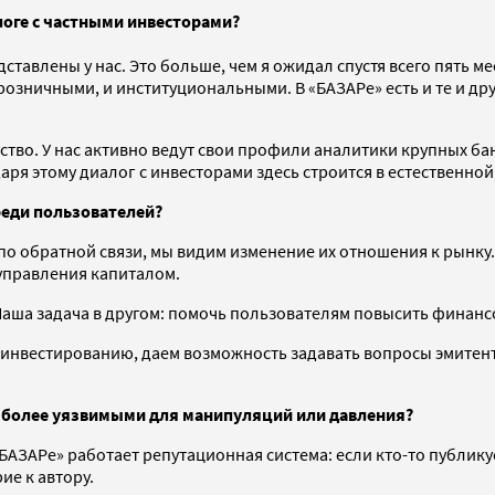
логе с частными инвесторами?
дставлены у нас. Это больше, чем я ожидал спустя всего пять 
 розничными, и
институциональными. В «БАЗАРе» есть и те и д
тво. У нас активно ведут свои профили аналитики крупных ба
одаря этому диалог с инвесторами здесь строится в естественно
реди пользователей?
я по обратной связи, мы видим изменение их отношения к рынк
 управления капиталом.
Наша задача в другом: помочь пользователям повысить финан
инвестированию, даем возможность задавать вопросы эмитент
 более уязвимыми для манипуляций или давления?
БАЗАРе» работает репутационная система: если кто-то публик
ие к автору.