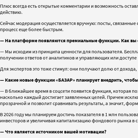
Плюс всегда есть открытые комментарии и возможность оставля
действию.
Сейчас модерация осуществляется вручную: посты, связанные с
процесс еще более быстрым.
— На платформе появляются премиальные функции. Как вы оп
— Мы исходим из принципа ценности для пользователя. Беспл
получении ответов от аналитиков и управляющих или доступе 
Для экспертов это тоже стимул: они получают долю от дохода,
— Какие новые функции «БАЗАР» планирует внедрить, чтобы
— В ближайшее время в соцсети появится функция, которая п
насколько каждый достигает заявленных целей. Причем исключ
прозрачной и позволит сравнивать результаты, а значит, фор
В 2026 году мы планируем достичь показателя в 1 млн пользо
инвесторов и увеличивая капитализацию фондового рынка в со
— Что является источником вашей мотивации?