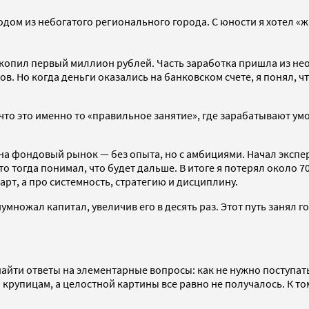
родом из небогатого регионального города. С юности я хотел «ж
накопил первый миллион рублей. Часть заработка пришла из не
 Но когда деньги оказались на банковском счете, я понял, что
 что это именно то «правильное занятие», где зарабатывают ум
 на фондовый рынок — без опыта, но с амбициями. Начал эксп
о тогда понимал, что будет дальше. В итоге я потерял около 
арт, а про системность, стратегию и дисциплину.
иумножал капитал, увеличив его в десять раз. Этот путь занял
йти ответы на элементарные вопросы: как не нужно поступать и
рупицам, а целостной картины все равно не получалось. К то