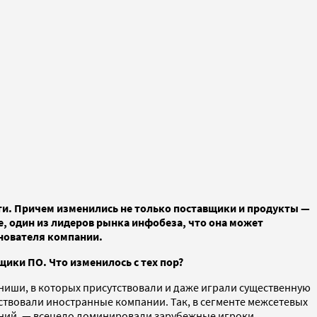
и. Причем изменились не только поставщики и продукты —
e, один из лидеров рынка инфобеза, что она может
снователя компании.
ики ПО. Что изменилось с тех пор?
ниши, в которых присутствовали и даже играли существенную
ствовали иностранные компании. Так, в сегменте межсетевых
ений, — всецело доминировали зарубежные игроки.