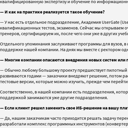
квалифицированную экспертизу и обучение по информационн
— И как на практике реализуется такое обучение?
— У нас есть отдельное подразделение, Академия UserGate (U
квалификационных тестов, экзаменов. Сейчас мы открываем оч
тренеров, сертифицируем их, после чего они уже в других уч
Отдельного упоминания заслуживают программы для вузов, в 
поддержке нашей компании. На днях мы вместе с ректором одн
— Многие компании опасаются внедрения новых систем или п
— Обычно любому большому проекту предшествует пилотный пр
развиваются годами — заказчики внедряют решение, потом расш
тестовые версии, которые можно изучить, прежде чем перейт
Соответственно, в нашей компании есть подразделения, кото
поддержкой занимаются уже другие подразделения.
— Если клиент решил заменить свое ИБ-решение на вашу пл
— Да, нашим заказчикам часто приходится решать задачу пере
разработали комплекс программных инструментов (конвертеров