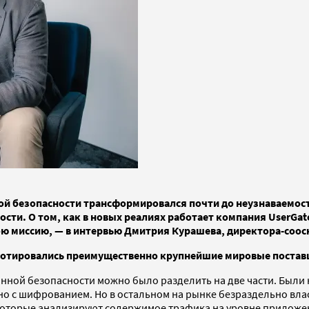
й безопасности трансформировался почти до неузнаваемост
сти. О том, как в новых реалиях работает компания UserGat
вою миссию, — в интервью Дмитрия Курашева, директора-соо
котировались преимущественно крупнейшие мировые поставщ
нной безопасности можно было разделить на две части. Были 
ано с шифрованием. Но в остальном на рынке безраздельно вла
), которые анализируют содержимое трафика на уровне прилож