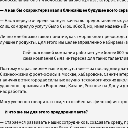
— А как бы охарактеризовали ближайшее будущее всего серви
— Нас в первую очередь волнует качество предоставляемых усл
слишком зрелую услугу было бы ошибкой, но, имея надежный с
Лично мне близко такое понятие, как «моральное превосходст
лучшие продукты. Для этого мы целенаправленно набираем «з
Сейчас в нашей компании работает уже более 600 ч
сама компания была интересна для таких талантли
Поэтому мы расширяем наше присутствие — за последние два-
бизнес-жизни фронт-офисы в Москве, Хабаровске, Санкт-Петер
наличия в этих городах сильных научно-технологических шк
удаленно, проживая в Воронеже, Казани, Ростове-на-Дону и др
нас работать.
Могу уверенно говорить о том, что особенная философия стро
—
И что же вы для этого предпринимаете?
— Стараемся развивать наших сотрудников, создавать среду, п
системная и очень важная работа. Я думаю, это самое главное,