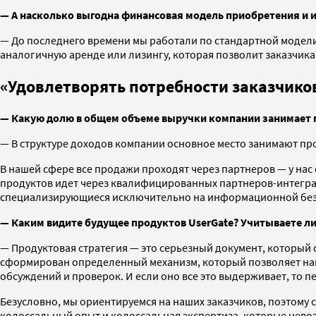
— А насколько выгодна финансовая модель приобретения и 
— До последнего времени мы работали по стандартной модел
аналогичную аренде или лизингу, которая позволит заказчик
«Удовлетворять потребности заказчико
— Какую долю в общем объеме выручки компании занимает пр
— В структуре доходов компании основное место занимают прод
В нашей сфере все продажи проходят через партнеров — у нас
продуктов идет через квалифицированных партнеров-интеграт
специализирующиеся исключительно на информационной без
— Каким видите будущее продуктов UserGate? Учитываете ли
— Продуктовая стратегия — это серьезный документ, который 
сформирован определенный механизм, который позволяет нам 
обсуждений и проверок. И если оно все это выдерживает, то п
Безусловно, мы ориентируемся на наших заказчиков, поэтому с
колоссальный опыт и колоссальная экспертиза, которые нево