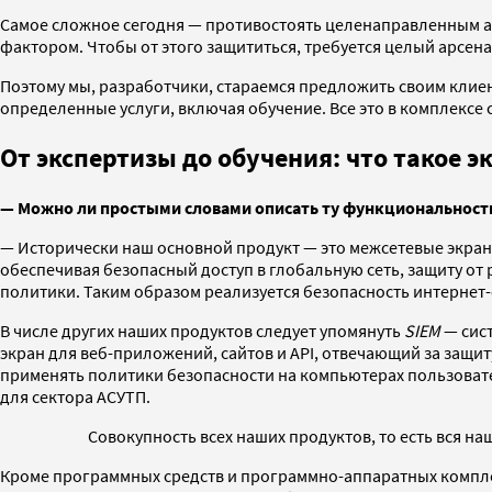
Самое сложное сегодня — противостоять целенаправленным ата
фактором. Чтобы от этого защититься, требуется целый арсен
Поэтому мы, разработчики, стараемся предложить своим клие
определенные услуги, включая обучение. Все это в комплексе
От экспертизы до обучения: что такое э
— Можно ли простыми словами описать ту функциональность
— Исторически наш основной продукт — это межсетевые экр
обеспечивая безопасный доступ в глобальную сеть, защиту от
политики. Таким образом реализуется безопасность интернет-с
В числе других наших продуктов следует упомянуть
SIEM
— сис
экран для веб-приложений, сайтов и API, отвечающий за защит
применять политики безопасности на компьютерах пользоват
для сектора АСУТП.
Совокупность всех наших продуктов, то есть вся на
Кроме программных средств и программно-аппаратных комплек