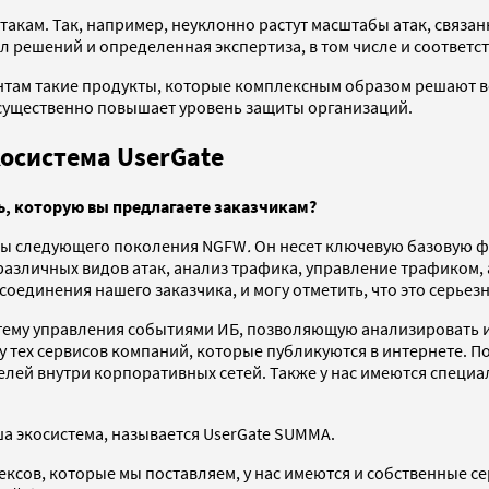
кам. Так, например, неуклонно растут масштабы атак, связан
ал решений и определенная экспертиза, в том числе и соотве
нтам такие продукты, которые комплексным образом решают во
 существенно повышает уровень защиты организаций.
косистема UserGate
, которую вы предлагаете заказчикам?
аны следующего поколения NGFW
.
Он несет ключевую базовую ф
 различных видов атак, анализ трафика, управление трафиком
оединения нашего заказчика, и могу отметить, что это серьез
тему управления событиями ИБ, позволяющую анализировать и
у тех сервисов компаний, которые публикуются в интернете. По
елей внутри корпоративных сетей. Также у нас имеются спец
ша экосистема, называется UserGate SUMMA.
сов, которые мы поставляем, у нас имеются и собственные с