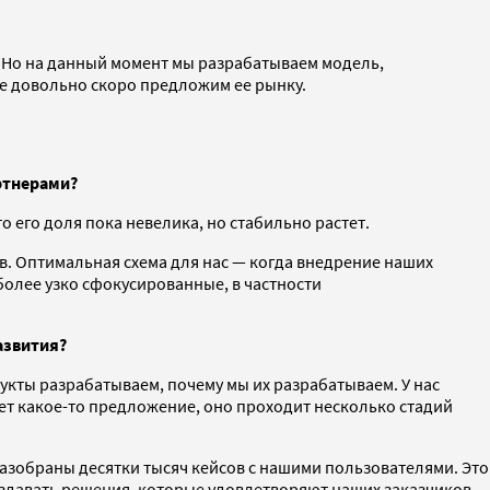
 Но на данный момент мы разрабатываем модель,
же довольно скоро предложим ее рынку.
ртнерами?
 его доля пока невелика, но стабильно растет.
в. Оптимальная схема для нас — когда внедрение наших
более узко сфокусированные, в частности
азвития?
укты разрабатываем, почему мы их разрабатываем. У нас
т какое-то предложение, оно проходит несколько стадий
разобраны десятки тысяч кейсов с нашими пользователями. Это
оздавать решения, которые удовлетворяют наших заказчиков.