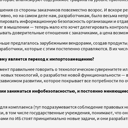
ешения со стороны заказчиков повсеместно возрос. И вскоре р
вно, но на самом деле нам, разработчикам, было весьма непр
ролировать информационную безопасность организации и отда
иг в мышлении — теперь мало кто хочет делегировать контрол
ывать доверительные отношения с заказчиками, а цена возмо
аньше предлагалось зарубежными вендорами, создав продукты, с
азработчики, которые с этим постепенно справляются. В их чис
нему является переход к импортозамещению?
омент правильнее говорить о технологическом суверенитете ил
, новых технологий, о разработке новой функциональности — 
езависимом развитии, которое покрывает все потребности по
ии заниматься инфобезопасностью, и постоянно меняющиеся
для комплаенса (тут подразумевается соблюдение правовых н
, в том числе государственные учреждения, понимают, что он
ами по ИБ стоят принципиально новые задачи, и они разраб