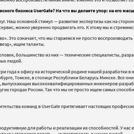
сного бизнеса UserGate? На что вы делаете упор: на его ма
уг. Наш основной стимул — развитие экспертизы как на стороне
ервис, можно уверенно продвигать его. К этому мы и стремимс
во». Это означает, что мы стараемся не просто воспроизводит
везд», ищем таланты.
еловек, большинство из них — технические специалисты, разр
вых людей.
три года к офису на исторической родине нашей разработки 
бурге, Томске, в столице Республики Беларусь Минске. Все он
ол, выпускающих высококвалифицированных инженеров-разрабо
угих городах России. Так что мы не просто ищем самых способ
ительства команд в UserGate притягивает настоящих профессио
родуктивную для работы и реализации их способностей. У нас 
 что мы стараемся делать, — инвестировать в наших людей.