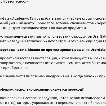
ой безопасности.
serGate uAcademy). Там разрабатываются учебные курсы и сис
ный учебный центр. Кроме того, готовим специалистов и чере
ебных центрах преподают курсы по нашим продуктам.
которых ведутся занятия по использованию продуктов UserGat
ого из ведущих технических вузов страны открыли еще один та
ерехода на них. Можно ли протестировать решения UserGate
оект или тестовая инсталляция, и этим пользуются многие н
иряют его, а начинается все с пилота. Тем, кто хотел бы сам
и к приобретению.
рые занимаются пилотными внедрениями. А когда заказчик при
атформу, насколько сложным окажется переход?
носа правил и настроек продуктов, которые они использовали 
 и т. п.), которые упрощают этот переход, делая его более г