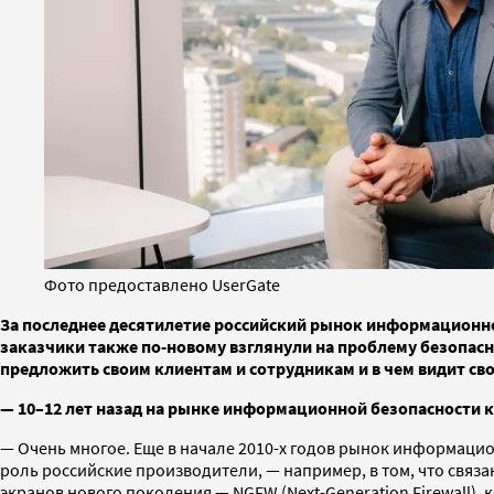
Фото предоставлено UserGate
За последнее десятилетие российский рынок информационно
заказчики также по-новому взглянули на проблему безопасно
предложить своим клиентам и сотрудникам и в чем видит с
— 10–12 лет назад на рынке информационной безопасности 
— Очень многое. Еще в начале 2010-х годов рынок информацио
роль российские производители, — например, в том, что связ
экранов нового поколения — NGFW (Next-Generation Firewall