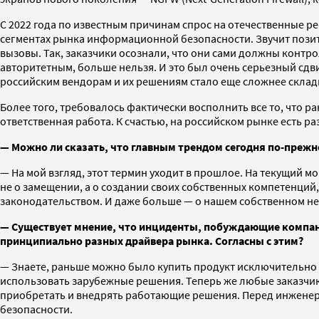
С 2022 года по известным причинам спрос на отечественные р
сегментах рынка информационной безопасности. Звучит позити
вызовы. Так, заказчики осознали, что они сами должны конт
авторитетным, больше нельзя. И это был очень серьезный сдв
российским вендорам и их решениям стало еще сложнее склад
Более того, требовалось фактически восполнить все то, что р
ответственная работа. К счастью, на российском рынке есть р
— Можно ли сказать, что главным трендом сегодня по-преж
— На мой взгляд, этот термин уходит в прошлое. На текущий м
не о замещении, а о создании своих собственных компетенций
законодательством. И даже больше — о нашем собственном н
— Существует мнение, что инциденты, побуждающие компан
принципиально разных драйвера рынка. Согласны с этим?
— Знаете, раньше можно было купить продукт исключительно 
использовать зарубежные решения. Теперь же любые заказчики
приобретать и внедрять работающие решения. Перед инженер
безопасности.