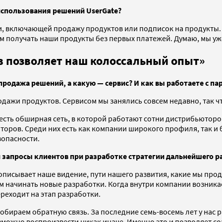
использования решений UserGate?
и, включающей продажу продуктов или подписок на продукты.
ам получать наши продукты без первых платежей. Думаю, мы у
в позволяет наш колоссальный опыт»
одажа решений, а какую — сервис? И как вы работаете с па
ажи продуктов. Сервисом мы занялись совсем недавно, так что
 есть обширная сеть, в которой работают сотни дистрибьюторо
оров. Среди них есть как компании широкого профиля, так и 
опасности.
 запросы клиентов при разработке стратегии дальнейшего р
описывает наше видение, пути нашего развития, какие мы прод
начинать новые разработки. Когда внутри компании возникае
ереходит на этап разработки.
обираем обратную связь. За последние семь-восемь лет у нас 
зможно воспроизвести никак иначе. Именно это и позволяет с