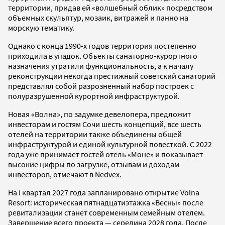
территории, придав ей «волшебный облик» посредством
объемных скульптур, мозаик, витражей и панно на
морскую тематику.
Однако с конца 1990-х годов территория постепенно
приходила в упадок. Объекты санаторно-курортного
назначения утратили функциональность, а к началу
реконструкции некогда престижный советский санаторий
представлял собой разрозненный набор построек с
полуразрушенной курортной инфраструктурой.
Новая «Волна», по задумке девелопера, предложит
инвесторам и гостям Сочи шесть концепций, все шесть
отелей на территории также объединены общей
инфраструктурой и единой культурной повесткой. С 2022
года уже принимает гостей отель «Моне» и показывает
высокие цифры по загрузке, отзывам и доходам
инвесторов, отмечают в Nedvex.
На I квартал 2027 года запланировано открытие Volna
Resort: историческая пятнадцатиэтажка «Весны» после
ревитализации станет современным семейным отелем.
Завершение всего проекта — середина 2028 года. После