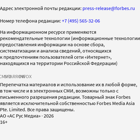
Адрес электронной почты редакции:
press-release@forbes.ru
Номер телефона редакции:
+7 (495) 565-32-06
На информационном ресурсе применяются
рекомендательные технологии (информационные технологии
предоставления информации на основе сбора,
систематизации и анализа сведений, относящихся
к предпочтениям пользователей сети «Интернет»,
находящихся на территории Российской Федерации)
СМИ2
SPARROW
INFOX
Перепечатка материалов и использование их в любой форме,
в том числе и в электронных СМИ, возможны только с
письменного разрешения редакции. Товарный знак Forbes
является исключительной собственностью Forbes Media Asia
Pte. Limited. Все права защищены.
AO «АС Рус Медиа»
·
2026
16+