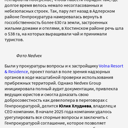
долгое время велось немало несогласованных и
небезопасных строек. Так, пару лет назад в Адлерском
районе Генпрокуратура намеревалась вернуть в
госсобственность более 630 га земли, застроенных
жилыми домами и отелями, в Хостинском районе речь шла
о 538 га, на которых выращивали чай и принимали
туристов.
Фото Nedvex
Были у прокуратуры вопросы и к застройщику
Volna Resort
& Residence
, проект попал в поле зрения надзорных
органов в ходе масштабной проверки использования
прибрежных территорий. Однако Nedvex Group
инициировала полный аудит документации, привлекла
ведущих юристов и смогла доказать свою
добросовестность как девелопера в переговорах с
Генпрокуратурой, делится
Юлия Хлуднева
, владелец и
CEO компании. В начале 2025 года компании удалось
урегулировать все спорные вопросы и заключить с
Генпрокуратурой соглашение, которое позволяет