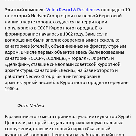
Элитный комплекс
Volna Resort & Residences
площадью 10
га, который Nedvex Group строит на первой береговой
линии в черте города, создается на территории
популярного в СССР Курортного городка. Его
формирование началось в 1962 году. Замысел и
воплощение были вполне современными: несколько
санаториев (отелей), объединенных инфраструктурным
ядром. В числе первых объектов здесь были возведены
санатории «СССР», «Солнце», «Коралл», «Фрегат» и
«Дельфин», ставшие символами советской курортной
архитектуры. Санаторий «Весна», на базе которого и
работает Nedvex Group, был интегрирован в
архитектурный ансамбль Курортного городка в середине
1960-х.
Фото Nedvex
В развитии этого места принимал участие скульптор Зураб
Церетели, который создал авторские монументальные
сооружения, ставшие основой парка «Сказочный
курортный городок». Церетели разработал дизайн-код