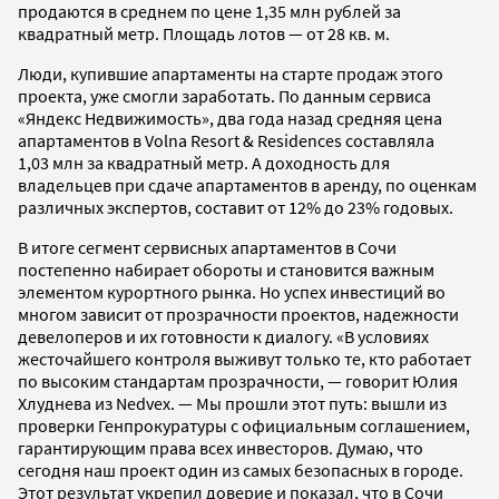
продаются в среднем по цене 1,35 млн рублей за
квадратный метр. Площадь лотов — от 28 кв. м.
Люди, купившие апартаменты на старте продаж этого
проекта, уже смогли заработать. По данным сервиса
«Яндекс Недвижимость», два года назад средняя цена
апартаментов в Volna Resort & Residences составляла
1,03 млн за квадратный метр. А доходность для
владельцев при сдаче апартаментов в аренду, по оценкам
различных экспертов, составит от 12% до 23% годовых.
В итоге сегмент сервисных апартаментов в Сочи
постепенно набирает обороты и становится важным
элементом курортного рынка. Но успех инвестиций во
многом зависит от прозрачности проектов, надежности
девелоперов и их готовности к диалогу. «В условиях
жесточайшего контроля выживут только те, кто работает
по высоким стандартам прозрачности, — говорит Юлия
Хлуднева из Nedvex. — Мы прошли этот путь: вышли из
проверки Генпрокуратуры с официальным соглашением,
гарантирующим права всех инвесторов. Думаю, что
сегодня наш проект один из самых безопасных в городе.
Этот результат укрепил доверие и показал, что в Сочи