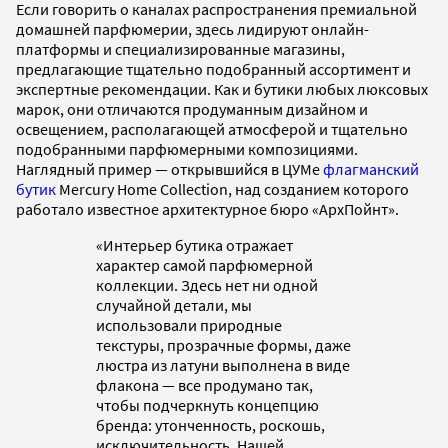
Если говорить о каналах распространения премиальной
домашней парфюмерии, здесь лидируют онлайн-
платформы и специализированные магазины,
предлагающие тщательно подобранный ассортимент и
экспертные рекомендации. Как и бутики любых люксовых
марок, они отличаются продуманным дизайном и
освещением, располагающей атмосферой и тщательно
подобранными парфюмерными композициями.
Наглядный пример — открывшийся в ЦУМе
флагманский
бутик
Mercury Home Collection, над созданием которого
работало известное архитектурное бюро «АрхПойнт».
«Интерьер бутика отражает
характер самой парфюмерной
коллекции. Здесь нет ни одной
случайной детали, мы
использовали природные
текстуры, прозрачные формы, даже
люстра из латуни выполнена в виде
флакона — все продумано так,
чтобы подчеркнуть концепцию
бренда: утонченность, роскошь,
исключительность. Нашей