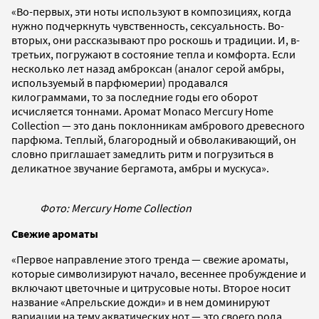
«Во-первых, эти ноты используют в композициях, когда
нужно подчеркнуть чувственность, сексуальность. Во-
вторых, они рассказывают про роскошь и традиции. И, в-
третьих, погружают в состояние тепла и комфорта. Если
несколько лет назад амброксан (аналог серой амбры,
используемый в парфюмерии) продавался
килограммами, то за последние годы его оборот
исчисляется тоннами. Аромат Monaco Mercury Home
Collection — это дань поклонникам амбрового древесного
парфюма. Теплый, благородный и обволакивающий, он
словно приглашает замедлить ритм и погрузиться в
деликатное звучание бергамота, амбры и мускуса».
Фото: Mercury Home Collection
Свежие ароматы
«Первое направление этого тренда — свежие ароматы,
которые символизируют начало, весеннее пробуждение и
включают цветочные и цитрусовые ноты. Второе носит
название «Апрельские дожди» и в нем доминируют
вариации на тему акватических нот — это своего рода