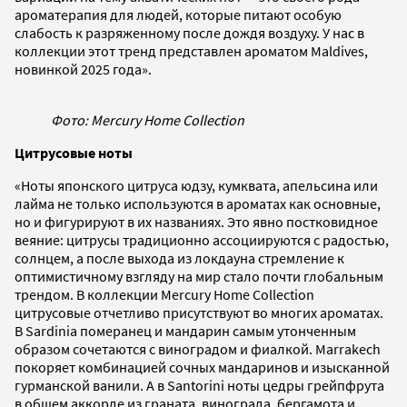
ароматерапия для людей, которые питают особую
слабость к разряженному после дождя воздуху. У нас в
коллекции этот тренд представлен ароматом Maldives,
новинкой 2025 года».
Фото: Mercury Home Collection
Цитрусовые ноты
«Ноты японского цитруса юдзу, кумквата, апельсина или
лайма не только используются в ароматах как основные,
но и фигурируют в их названиях. Это явно постковидное
веяние: цитрусы традиционно ассоциируются с радостью,
солнцем, а после выхода из локдауна стремление к
оптимистичному взгляду на мир стало почти глобальным
трендом. В коллекции Mercury Home Collection
цитрусовые отчетливо присутствуют во многих ароматах.
В Sardinia померанец и мандарин самым утонченным
образом сочетаются с виноградом и фиалкой. Marrakech
покоряет комбинацией сочных мандаринов и изысканной
гурманской ванили. А в Santorini ноты цедры грейпфрута
в общем аккорде из граната, винограда, бергамота и