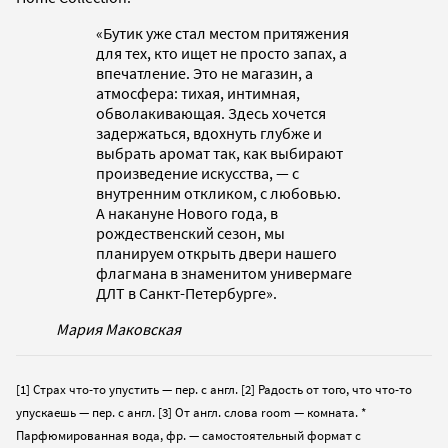
«Бутик уже стал местом притяжения
для тех, кто ищет не просто запах, а
впечатление. Это не магазин, а
атмосфера: тихая, интимная,
обволакивающая. Здесь хочется
задержаться, вдохнуть глубже и
выбрать аромат так, как выбирают
произведение искусства, — с
внутренним откликом, с любовью.
А накануне Нового года, в
рождественский сезон, мы
планируем открыть двери нашего
флагмана в знаменитом универмаге
ДЛТ в Санкт-Петербурге».
Мария Маковская
[1] Страх что-то упустить — пер. с англ.
[2] Радость от того, что что-то
упускаешь — пер. с англ.
[3] От англ. слова room — комната.
*
Парфюмированная вода, фр. — самостоятельный формат с