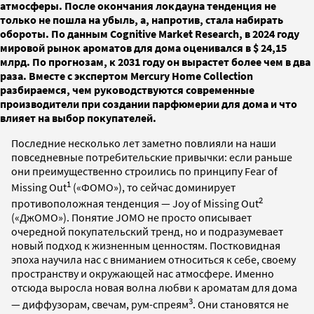
атмосферы. После окончания локдауна тенденция не
только не пошла на убыль, а, напротив, стала набирать
обороты. По данным Cognitive Market Research, в 2024 году
мировой рынок ароматов для дома оценивался в $ 24,15
млрд. По прогнозам, к 2031 году он вырастет более чем в два
раза. Вместе с экспертом Mercury Home Collection
разбираемся, чем руководствуются современные
производители при создании парфюмерии для дома и что
влияет на выбор покупателей.
Последние несколько лет заметно повлияли на наши
повседневные потребительские привычки: если раньше
они преимущественно строились по принципу Fear of
1
Missing Out
(«ФOМO»), то сейчас доминирует
2
противоположная тенденция — Joy of Missing Out
(«ДжOMO»). Понятие JOMO не просто описывает
очередной покупательский тренд, но и подразумевает
новый подход к жизненным ценностям. Постковидная
эпоха научила нас с вниманием относиться к себе, своему
пространству и окружающей нас атмосфере. Именно
отсюда выросла новая волна любви к ароматам для дома
3
— диффузорам, свечам, рум-спреям
. Они становятся не