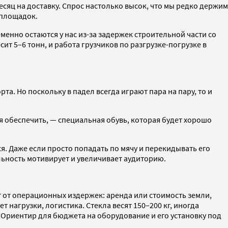
есяц на доставку. Спрос настолько высок, что мы редко держим
 площадок.
енно остаются у нас из-за задержек строительной части со
т 5–6 тонн, и работа грузчиков по разгрузке-погрузке в
а. Но поскольку в падел всегда играют пара на пару, то и
я обеспечить, — специальная обувь, которая будет хорошо
я. Даже если просто попадать по мячу и перекидывать его
альность мотивирует и увеличивает аудиторию.
т от операционных издержек: аренда или стоимость земли,
 нагрузки, логистика. Стекла весят 150–200 кг, иногда
. Ориентир для бюджета на оборудование и его установку под