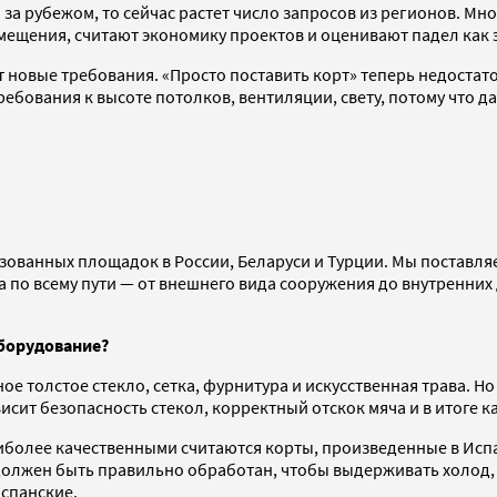
за рубежом, то сейчас растет число запросов из регионов. Мн
щения, считают экономику проектов и оценивают падел как э
новые требования. «Просто поставить корт» теперь недостато
ребования к высоте потолков, вентиляции, свету, потому что 
зованных площадок в России, Беларуси и Турции. Мы поставл
а по всему пути — от внешнего вида сооружения до внутренних
оборудование?
е толстое стекло, сетка, фурнитура и искусственная трава. Но
сит безопасность стекол, корректный отскок мяча и в итоге к
иболее качественными считаются корты, произведенные в Испа
 должен быть правильно обработан, чтобы выдерживать холод,
испанские.