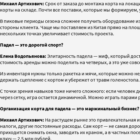
Михаил Артихович:
Срок от заказа до монтажа корта на локаци
корты на складе. Почти все поставки, которые мы формируем
В пиковые периоды сезона сложнее получить оборудование из 
стороны клиента. Чаще мы поставляем из Китая прямо на площа
нескольких точках увеличивает стоимость проекта.
Падел — это дорогой спорт?
Елена Водопьянова:
Элитарность падела — миф, который достал
стоимость аренды можно поделить на четверых, а это уже сов
Из инвентаря нужны только ракетка и мячи, которые можно не
держать сцепление с кортом и убережет от травм голеностопа.
С точки зрения навыков тоже ничего сложного: если человек д
через сетку, игра остается динамичной. Можно играть парами 
Организация корта для падела — это маржинальный бизнес?
Михаил Артихович:
На растущем рынке это привлекательная ин
налоги, другие постоянные расходы. Сам корт — не самая дорог
приходится снимать окна, заводить их краном, а в частных по
ключ — 2,5 млн рублей.