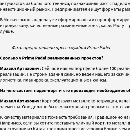
энтузиастов из большого тенниса, познакомившихся с паделом 
инвестиционный рынок. Предприниматели ищут форматы разме
В Москве рынок падела уже сформировался и спрос формирует 
игровую зону, качественные разминочные зоны, кафе. Растут т
лучше.
Фото предоставлено пресс-службой Prime Padel
Сколько у Prime Padel реализованных проектов?
Михаил Артихович:
Сейчас в нашем портфеле более 100 реали
реализации. Не строим здания сами, но ведем нашего заказчик
логистика, планировка, эксплуатационные нюансы.
Из чего состоит падел-корт и кто производит необходимое 
Михаил Артихович:
Корт образуют металлоконструкции, калено
элементы. Оно должно быть максимально ровным: от этого зави
К качеству материалов тоже есть требования. Традиционно на
Например, если вы хотите поставить уличный корт, то металл
конструкции из Китая, где климатические условия ближе, чем 