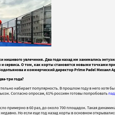
и нишевого увлечения. Два года назад им занимались энтузи
 и сервиса. О том, как корты становятся новыми точками п
 Водопьянова и коммерческий директор Prime Padel Михаил А
ва-три года?
ительно набирает популярность. В прошлом году в него хотя б
высок. Согласно опросам, 61% россиян готовы попробовать
пад
сло примерно в 60 раз, до около 700 площадок. Такая динамик
недавно. Но если еще год назад корты в основном открывалис