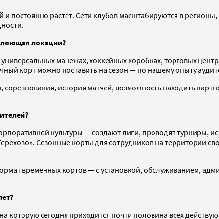
й и постоянно растет. Сети клубов масштабируются в регионы,
дности.
авляющая локации?
 универсальных манежах, хоккейных коробках, торговых центр
ичный корт можно поставить на сезон — по нашему опыту аудит
 соревнования, история матчей, возможность находить партн
бителей?
рпоративной культуры — создают лиги, проводят турниры, ис
ерехово». Сезонные корты для сотрудников на территории сво
ормат временных кортов — с установкой, обслуживанием, ад
лет?
а которую сегодня приходится почти половина всех действующи