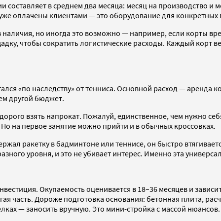
и составляет в среднем два месяца: месяц на производство и м
, уже оплачены клиентами — это оборудование для конкретных
наличия, но иногда это возможно — например, если корты врем
дку, чтобы сократить логистические расходы. Каждый корт веси
ся «по наследству» от тенниса. Основной расход — аренда корт
сем другой бюджет.
дорого взять напрокат. Пожалуй, единственное, чем нужно себ
 Но на первое занятие можно прийти и в обычных кроссовках.
ержал ракетку в бадминтоне или теннисе, он быстро втягиваетс
разного уровня, и это не убивает интерес. Именно эта универс
вестиция. Окупаемость оценивается в 18–36 месяцев и зависи
ая часть. Дороже подготовка основания: бетонная плита, расчет
селках — заносить вручную. Это мини-стройка с массой нюансов