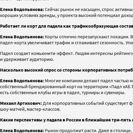
Елена Водопьянова:
Сейчас рынок не насыщен, спрос активны
хороших условиях аренды, у проекта высокий потенциал дохо
Работает ли корт для падела как трафикообразующая сост
Елена Водопьянова:
Корты отлично перезапускают локации. В
падел-корта увеличивает трафик и сглаживает сезонность. Ул
Падел создает комьюнити-эффект. Людям интересны рейтинги,
и удерживает аудиторию.
Насколько высокий спрос со стороны корпоративных потре
Елена Водопьянова:
Многие компании делают падел частью ко
собственный брендированный корт на территории «Падл хАБ Т
есть собственные клубы игры в падел, турниры и сувениры.
Михаил Артихович:
Для корпоративных событий существует ф
шоу-матчей, мастер-классов.
Какие перспективы у падела в России в ближайшие три-пять 
Елена Водопьянова:
Рынок продолжит расти. Даже в столице, н