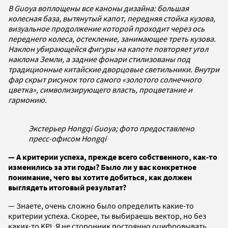
В Guoya воплощены все каноны дизайна: большая
колесная база, вытянутый капот, передняя стойка кузова,
визуальное продолжение которой проходит через ось
переднего колеса, остекление, занимающее треть кузова.
Наклон убирающейся фигуры на капоте повторяет угол
наклона Земли, а задние фонари стилизованы под
традиционные китайские дворцовые светильники. Внутри
фар скрыт рисунок того самого «золотого солнечного
цветка», символизирующего власть, процветание и
гармонию.
Экстерьер Hongqi Guoya; фото предоставлено
пресс-офисом Hongqi
— А критерии успеха, прежде всего собственного, как-то
изменились за эти годы? Было ли у вас конкретное
понимание, чего вы хотите добиться, как должен
выглядеть итоговый результат?
— Знаете, очень сложно было определить какие-то
критерии успеха. Скорее, ты выбираешь вектор, но без
каких-то KPI. Я не сторонник постоянно оцифровывать