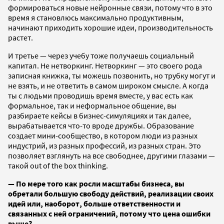
формироваться новые нейронные связи, потому что в это
время я становлюсь максимально продуктивным,
начинают приходить хорошие идеи, производительность
растет.
И третье — через учебу тоже получаешь социальный
капитал. Не нетворкинг. Нетворкинг — это своего рода
записная книжка, ты можешь позвонить, но трубку могут и
не взять, и не ответить в самом широком смысле. А когда
ты с людьми проводишь время вместе, у вас есть как
формальное, так и неформальное общение, вы
разбираете кейсы в бизнес-симуляциях и так далее,
вырабатывается что-то вроде дружбы. Образование
создает мини-сообщество, в котором люди из разных
индустрий, из разных профессий, из разных стран. Это
позволяет взглянуть на все свободнее, другими глазами —
такой out of the box thinking.
— По мере того как росли масштабы бизнеса, вы
обретали большую свободу действий, реализации своих
идей или, наоборот, больше ответственности и
связанных с ней ограничений, потому что цена ошибки
выше?