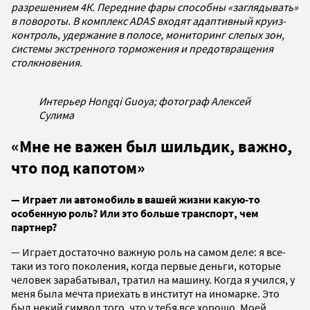
разрешением 4К. Передние фары способны «заглядывать»
в повороты. В комплекс ADAS входят адаптивный круиз-
контроль, удержание в полосе, мониторинг слепых зон,
системы экстренного торможения и предотвращения
столкновения.
Интерьер Hongqi Guoya; фотограф Алексей
Сулима
«Мне не важен был шильдик, важно,
что под капотом»
— Играет ли автомобиль в вашей жизни какую-то
особенную роль? Или это больше транспорт, чем
партнер?
— Играет достаточно важную роль на самом деле: я все-
таки из того поколения, когда первые деньги, которые
человек зарабатывал, тратил на машину. Когда я учился, у
меня была мечта приехать в институт на иномарке. Это
был некий символ того, что у тебя все хорошо. Моей