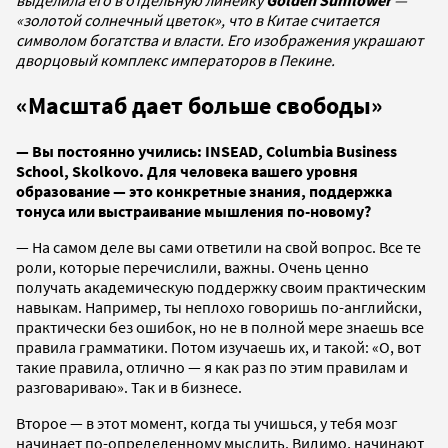
выделила его в отдельную линейку
Golden Sunflower
—
«золотой солнечный цветок», что в Китае считается
символом богатства и власти. Его изображения украшают
дворцовый комплекс императоров в Пекине.
«Масштаб дает больше свободы»
— Вы постоянно учились: INSEAD, Columbia Business
School, Skolkovo. Для человека вашего уровня
образование — это конкретные знания, поддержка
тонуса или выстраивание мышления по-новому?
— На самом деле вы сами ответили на свой вопрос. Все те
роли, которые перечислили, важны. Очень ценно
получать академическую поддержку своим практическим
навыкам. Например, ты неплохо говоришь по-английски,
практически без ошибок, но не в полной мере знаешь все
правила грамматики. Потом изучаешь их, и такой: «О, вот
такие правила, отлично — я как раз по этим правилам и
разговариваю». Так и в бизнесе.
Второе — в этот момент, когда ты учишься, у тебя мозг
начинает по-определенному мыслить. Видимо, начинают