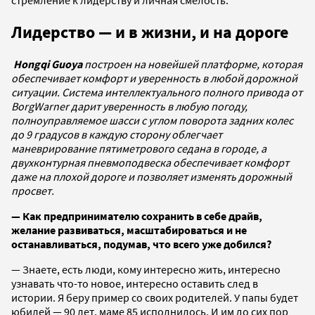
стремление к лидерству и личная смелость.
Лидерство — и в жизни, и на дороге
Hongqi Guoya
построен на новейшей платформе, которая
обеспечивает комфорт и уверенность в любой дорожной
ситуации. Система интеллектуального полного привода от
BorgWarner дарит уверенность в любую погоду,
полноуправляемое шасси с углом поворота задних колес
до 9 градусов в каждую сторону облегчает
маневрирование пятиметрового седана в городе, а
двухконтурная пневмоподвеска обеспечивает комфорт
даже на плохой дороге и позволяет изменять дорожный
просвет.
— Как предпринимателю сохранить в себе драйв,
желание развиваться, масштабироваться и не
останавливаться, подумав, что всего уже добился?
— Знаете, есть люди, кому интересно жить, интересно
узнавать что-то новое, интересно оставить след в
истории. Я беру пример со своих родителей. У папы будет
юбилей — 90 лет, маме 85 исполнилось. И им до сих пор