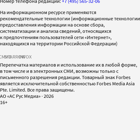
Номер телефона редакции:
+7 (495) 565-32-06
На информационном ресурсе применяются
рекомендательные технологии (информационные технологии
предоставления информации на основе сбора,
систематизации и анализа сведений, относящихся
к предпочтениям пользователей сети «Интернет»,
находящихся на территории Российской Федерации)
СМИ2
SPARROW
INFOX
Перепечатка материалов и использование их в любой форме,
в том числе и в электронных СМИ, возможны только с
письменного разрешения редакции. Товарный знак Forbes
является исключительной собственностью Forbes Media Asia
Pte. Limited. Все права защищены.
AO «АС Рус Медиа»
·
2026
16+