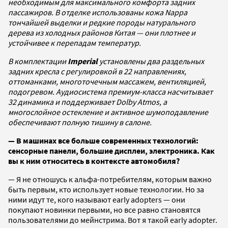
необходимым для максимального комфорта задних
пассажиров. В отделке использованы кожа Nappa
тончайшей выделки и редкие породы натурального
дерева из холодных районов Китая — они плотнее и
устойчивее к перепадам температур.
В комплектации
Imperial
установлены два раздельных
задних кресла с регулировкой в 22 направлениях,
оттоманками, многоточечным массажем, вентиляцией,
подогревом. Аудиосистема премиум-класса насчитывает
32 динамика и поддерживает Dolby Atmos, а
многослойное остекление и активное шумоподавление
обеспечивают полную тишину в салоне.
— В машинах все больше современных технологий:
сенсорные панели, большие дисплеи, электроника. Как
вы к ним относитесь в контексте автомобиля?
— Я не отношусь к альфа-потребителям, которым важно
быть первым, кто использует новые технологии. Но за
ними идут те, кого называют early adopters — они
покупают новинки первыми, но все равно становятся
пользователями до мейнстрима. Вот я такой early adopter.