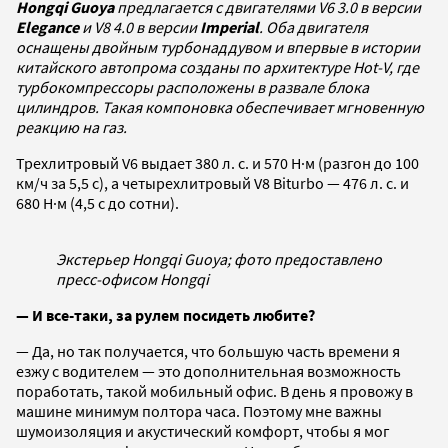
Hongqi Guoya
предлагается с двигателями V6 3.0 в версии
Elegance
и V8 4.0 в версии
Imperial
. Оба двигателя
оснащены двойным турбонаддувом и впервые в истории
китайского автопрома созданы по архитектуре Hot-V, где
турбокомпрессоры расположены в развале блока
цилиндров. Такая компоновка обеспечивает мгновенную
реакцию на газ.
Трехлитровый V6 выдает 380 л. с. и 570 Н·м (разгон до 100
км/ч за 5,5 с), а четырехлитровый V8 Biturbo — 476 л. с. и
680 Н·м (4,5 с до сотни).
Экстерьер Hongqi Guoya; фото предоставлено
пресс-офисом Hongqi
— И все-таки, за рулем посидеть любите?
— Да, но так получается, что большую часть времени я
езжу с водителем — это дополнительная возможность
поработать, такой мобильный офис. В день я провожу в
машине минимум полтора часа. Поэтому мне важны
шумоизоляция и акустический комфорт, чтобы я мог