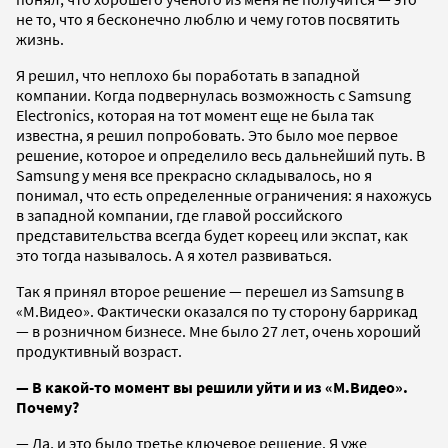
не то, что я бесконечно люблю и чему готов посвятить
жизнь.
Я решил, что неплохо бы поработать в западной
компании. Когда подвернулась возможность с Samsung
Electronics, которая на тот момент еще не была так
известна, я решил попробовать. Это было мое первое
решение, которое и определило весь дальнейший путь. В
Samsung у меня все прекрасно складывалось, но я
понимал, что есть определенные ограничения: я нахожусь
в западной компании, где главой российского
представительства всегда будет кореец или экспат, как
это тогда называлось. А я хотел развиваться.
Так я принял второе решение — перешел из Samsung в
«М.Видео». Фактически оказался по ту сторону баррикад
— в розничном бизнесе. Мне было 27 лет, очень хороший
продуктивный возраст.
— В какой-то момент вы решили уйти и из «М.Видео».
Почему?
— Да, и это было третье ключевое решение. Я уже