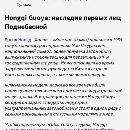
Сулима
Hongqi Guoya: наследие первых лиц
Поднебесной
Бренд
Hongqi
(Х
ончи — «Красное знамя») появился в 1958
году по личному распоряжению Мао Цзэдуна как
национальный символ. Более полувека автомобили
выпускались исключительно для первых лиц КНР и
государственных структур. Их использовали во время
зарубежных визитов руководства Китая и встречи
иностранных лидеров, а также во время парадов.
Флагманские модели марки во все времена были
воплощением технического прогресса и индустриальной
мощи страны. Эти традиции продолжил Hongqi Guoya —
сегодня он задает стандарты индустрии
ультрапремиальных автомобилей и стоит в одном ряду с
самыми роскошными и статусными моделями в мире.
Чтобы подчеркнуть особый статус седана, Hongqi