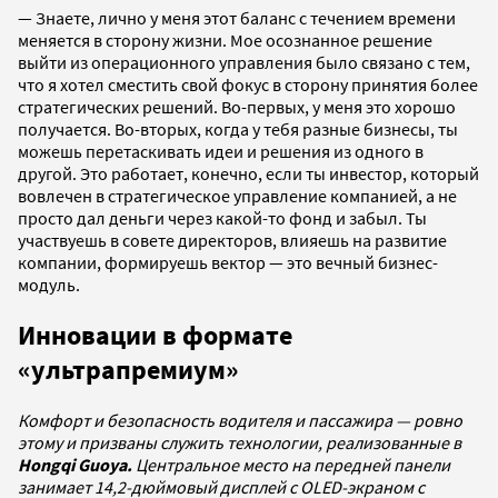
— Знаете, лично у меня этот баланс с течением времени
меняется в сторону жизни. Мое осознанное решение
выйти из операционного управления было связано с тем,
что я хотел сместить свой фокус в сторону принятия более
стратегических решений. Во-первых, у меня это хорошо
получается. Во-вторых, когда у тебя разные бизнесы, ты
можешь перетаскивать идеи и решения из одного в
другой. Это работает, конечно, если ты инвестор, который
вовлечен в стратегическое управление компанией, а не
просто дал деньги через какой-то фонд и забыл. Ты
участвуешь в совете директоров, влияешь на развитие
компании, формируешь вектор — это вечный бизнес-
модуль.
Инновации в формате
«ультрапремиум»
Комфорт и безопасность водителя и пассажира — ровно
этому и призваны служить технологии, реализованные в
Hongqi Guoya.
Центральное место на передней панели
занимает 14,2-дюймовый дисплей с OLED-экраном с