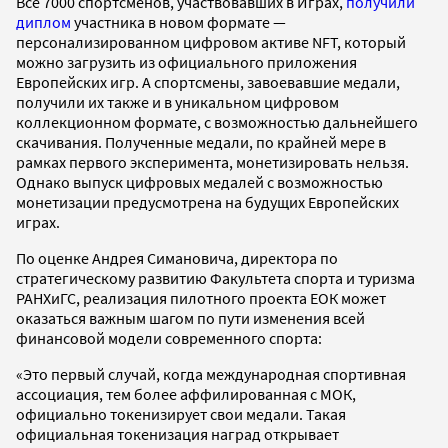
Все 7000 спортсменов, участвовавших в Играх,
получили
диплом
участника в новом формате —
персонализированном цифровом активе NFT, который
можно загрузить из официального приложения
Европейских игр. А спортсмены, завоевавшие медали,
получили их также и в уникальном цифровом
коллекционном формате, с возможностью дальнейшего
скачивания. Полученные медали, по крайней мере в
рамках первого эксперимента, монетизировать нельзя.
Однако выпуск цифровых медалей с возможностью
монетизации предусмотрена на будущих Европейских
играх.
По оценке Андрея Симановича, директора по
стратегическому развитию Факультета спорта и туризма
РАНХиГС, реализация пилотного проекта ЕОК может
оказаться важным шагом по пути изменения всей
финансовой модели современного спорта:
«Это первый случай, когда международная спортивная
ассоциация, тем более аффилированная с МОК,
официально токенизирует свои медали. Такая
официальная токенизация наград открывает