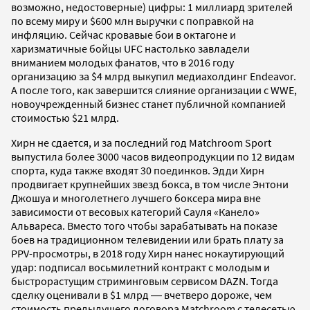
возможно, недостоверные) цифры: 1 миллиард зрителей
по всему миру и $600 млн выручки с поправкой на
инфляцию. Сейчас кровавые бои в октагоне и
харизматичные бойцы UFC настолько завладели
вниманием молодых фанатов, что в 2016 году
организацию за $4 млрд выкупил медиахолдинг Endeavor.
А после того, как завершится слияние организации с WWE,
новоучрежденный бизнес станет публичной компанией
стоимостью $21 млрд.
Хирн не сдается, и за последний год Matchroom Sport
выпустила более 3000 часов видеопродукции по 12 видам
спорта, куда также входят 30 поединков. Эдди Хирн
продвигает крупнейших звезд бокса, в том числе Энтони
Джошуа и многолетнего лучшего боксера мира вне
зависимости от весовых категорий Сауля «Канело»
Альвареса. Вместо того чтобы зарабатывать на показе
боев на традиционном телевидении или брать плату за
PPV-просмотры, в 2018 году Хирн нанес нокаутирующий
удар: подписал восьмилетний контракт с молодым и
быстрорастущим стриминговым сервисом DAZN. Тогда
сделку оценивали в $1 млрд ― вчетверо дороже, чем
стоимость предыдущего договора Matchroom с телесетью