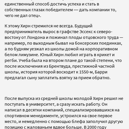
единственный способ достичь успеха и стать в
собственных глазах победителем ― дать компании то,
чего не дал отец».
К этому Хирн стремился не всегда. Будущий
предприниматель вырос в графстве Эссекс к северо-
востоку от Лондона и пожинал плоды отцовского труда —
например, по выходным бывал на боксерских поединках,
а по будням уезжал из школы домой на корпоративном
белом лимузине. Юный Хирн любил играть в крикет и
регби. Учеба была на втором плане до такой степени, что
после исключения из Брентвуда, престижной частной
школы, история которой восходит к 1550-м, Барри
предлагал сыну заплатить взятку за прием обратно.
После выпуска из средней школы молодой Хирн решил не
поступать в университет, а сразу искать работу. Он
написал в десятки компаний, специализировавшихся на
спортивном менеджменте, устроился на свое первое
место, и немедленно с помощью блефа заполучил другую
позицию с жалованьем вдвое больше. В 2000 году