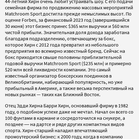
44-летний Хирн очень любит устраивать шоу. С его подачи
семейная фирма по продвижению массовых мероприятий
Matchroom Sport достигла прежде немыслимых высот. По
оценке Forbes, за финансовый 2023 год (завершившийся
30 июня) этот бизнес принес $365 млн выручки и $60 млн
чистой прибыли. Значительная доля дохода заработана
благодаря подразделению, отвечающему за бокс,
которое Хирн с 2012 года превратил из небольшого
предприятия во всемирно известный бренд. Сейчас на
бокс приходится свыше половины приблизительной
годовой выручки Matchroom Sport ($235 млн) и примерно
$20 млн всей ликвидности компании. Это самый
известный организатор боксерских поединков в
Великобритании, набирающий популярность, но уже
прибыльный в Америке, а также весьма перспективный на
новых рынках — таких как Ближний Восток.
Отец Эдди Хирна Барри Хирн, основавший фирму в 1982
году, о подобном успехе даже не мечтал. Начал он всего со
100 фунтами в кармане и сосредоточился на снукере, а
позднее ― на дартсе и ряде других компактных видов
спорта. Хирн-старший наладил впечатляющий
промоутерский бизнес: к 2000 году, когда в компанию