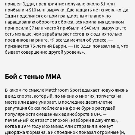
пришел Эдди, предприятие получало около $1 млн
прибыли и $10 млн выручки. Двенадцать лет спустя, когда
Эдди поделился с отцом грандиозным планом по
наращиванию оборотов с бокса, вся компания целиком
приносила $7 млн чистой прибыли и $46 млн выручки, то
есть меньше, чем зарабатывает сегодня с одних только
поединков на ринге. «Я всегда мечтал об успехе, ―
признается 75-летний Барри. ― Но Эдди показал мне, что
бывает совершенно другой уровень».
Бой с тенью ММА
В каком-то смысле Matchroom Sport вдыхает новую жизнь
в вид спорта, который, по мнению многих, топчется на
месте или даже умирает. В последнее десятилетие
репутация бокса поблекла на фоне бурно растущей
популярности смешанных единоборств в UFC —
печальный контраст с эпохой «Разборки в джунглях»,
когда в 1974 году Мохаммед Али отправил в нокаут
Джорджа Формана, а их поединок показал огромные (и,