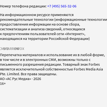
Номер телефона редакции:
+7 (495) 565-32-06
На информационном ресурсе применяются
рекомендательные технологии (информационные технологии
предоставления информации на основе сбора,
систематизации и анализа сведений, относящихся
к предпочтениям пользователей сети «Интернет»,
находящихся на территории Российской Федерации)
СМИ2
SPARROW
INFOX
Перепечатка материалов и использование их в любой форме,
в том числе и в электронных СМИ, возможны только с
письменного разрешения редакции. Товарный знак Forbes
является исключительной собственностью Forbes Media Asia
Pte. Limited. Все права защищены.
AO «АС Рус Медиа»
·
2026
16+