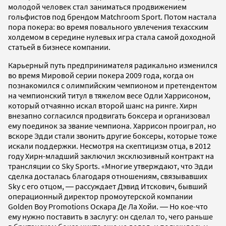
молодой человек стал заниматься продвижением
гольфистов под брендом Matchroom Sport. Потом настала
пора покера: во время повального увлечения техасским
холдемом в середине нулевых игра стала самой доходной
статьей в бизнесе компании.
Карьерный путь предпринимателя радикально изменился
во время Мировой серии покера 2009 года, когда он
познакомился с олимпийским чемпионом и претендентом
на чемпионский титул в тяжелом весе Одли Харрисоном,
который отчаянно искал второй шанс на ринге. Хирн
внезапно согласился продвигать боксера и организовал
ему поединок за звание чемпиона. Харрисон проиграл, но
вскоре Эдди стали звонить другие боксеры, которые тоже
искали поддержки. Несмотря на скептицизм отца, в 2012
году Хирн-младший заключил эксклюзивный контракт на
трансляции со Sky Sports. «Многие утверждают, что Эдди
сделка досталась благодаря отношениям, связывавших
Sky с его отцом, ― рассуждает Дэвид Итскович, бывший
операционный директор промоутерской компании
Golden Boy Promotions Оскара Де Ла Хойи. ― Но кое-что
ему нужно поставить в заслугу: он сделал то, чего раньше