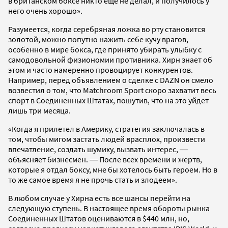
в британском боксе никто еще не делал, и получилось у
него очень хорошо».
Разумеется, когда серебряная ложка во рту становится
золотой, можно попутно нажить себе кучу врагов,
особенно в мире бокса, где принято убирать улыбку с
самодовольной физиономии противника. Хирн знает об
этом и часто намеренно провоцирует конкурентов.
Например, перед объявлением о сделке с DAZN он смело
возвестил о том, что Matchroom Sport скоро захватит весь
спорт в Соединенных Штатах, пошутив, что на это уйдет
лишь три месяца.
«Когда я прилетел в Америку, стратегия заключалась в
том, чтобы мигом застать людей врасплох, произвести
впечатление, создать шумиху, вызвать интерес, ―
объясняет бизнесмен. ― После всех времени и жертв,
которые я отдал боксу, мне бы хотелось быть героем. Но в
то же самое время я не прочь стать и злодеем».
В любом случае у Хирна есть все шансы перейти на
следующую ступень. В настоящее время обороты рынка
Соединенных Штатов оцениваются в $440 млн, но,