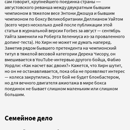
сам говорит, крупнейшего поединка страны ―
августовского реванша между двукратным бывшим
чемпионом в тяжелом весе Энтони Джошуа и бывшим
чемпионом по боксу Великобритании Диллианом Уайтом
(всего через несколько дней после публикации этой
статьи в журнальной версии Forbes за август — сентябрь
Уайта заменили на Роберта Хелениуса из-за проваленного
допинг-теста). Но Хирн не может не думать наперед.
Заметив рядом бывшего претендента на чемпионский
титул в тяжелой весовой категории Дерека Чисору, он
вмешивается в YouTube-интервью другого бойца, Фабио
Уордли: «Как насчет вас двоих?» Кажется, что Хирн шутит,
но он не останавливается, пока оба не проявляют интерес
— колеса закрутились. Этот бой не будет блокбастером,
но для вечного двигателя ажиотажа в мире бокса
поединок не бывает слишком маленьким или слишком
большим.
Семейное дело