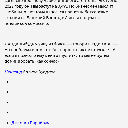
согласно прогнозу маркетингового агентства IBIS World, к
2027 году они вырастут на 3,4%. Но бизнесмен мыслит
глобально, поэтому надеется привезти боксерские
схватки на Ближний Восток, в Азию и получать с
поединков комиссию.
«Когда-нибудь я уйду из бокса, ― говорит Эдди Хирн. ―
Но проблема в том, что бокс просто так не отпускает. А
если я позволю ему меня отпустить, то мы не будем
доминировать, как сейчас».
Перевод
Антона Бундина
Джастин Бирнбаум