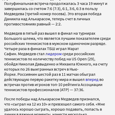
Полуфинальная встреча продолжалась 3 часа 19 минут и
завершилась со счетом 7:6 (7:3), 6:1, 3:6, 6:3 в пользу
Медведева (третий номер посева). Это вторая победа
Даниила над Алькарасом, теперь счет в личных
противостояниях равный — 2:2.
Медведев в пятый раз вышел в финал на турнирах
Большого шлема, что является лучшим показателем среди
российских теннисистов в мужском одиночном разряде.
Четыре раза в финалах ТБШ играл Марат
Сафин. Медведев стал
лидером
среди российских
теннисистов по количеству побед на US Open (29),
обойдя Николая Давыденко и Михаила Южного, на счету
которых по 26 выигранных встреч в Нью-
Йорке. Россиянин шестой раз в 11 матчах обыграл
действующую первую ракетку мира и вышел
вперед
во
встречах против игроков топ-10 рейтинга Ассоциации
теннисистов профессионалов (ATP) — 37:36.
После победы над Алькарасом Медведев признался,
что «сыграл на 12 из 10» и превзошел самого себя. «Мне
удалось хорошо сыграть, хорошо подавать, попасть в
линии в важные моменты, нанести несколько