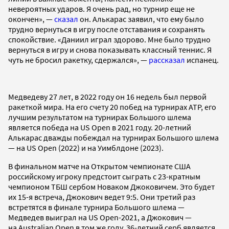
невероятных ударов. Я очень рад, но турнир еще не
окончен», —
сказал
он. Алькарас заявил, что ему было
трудно вернуться в игру после отставания и сохранять
спокойствие. «Даниил играл здорово. Мне было трудно
вернуться в игру и снова показывать классный теннис. Я
чуть не бросил ракетку, сдержался», —
рассказал
испанец.
Медведеву 27 лет, в 2022 году он 16 недель был первой
ракеткой мира. На его счету 20 побед на турнирах ATP, его
лучшим результатом на турнирах Большого шлема
является победа на US Open в 2021 году. 20-летний
Алькарас дважды побеждал на турнирах Большого шлема
— на US Open (2022) и на Уимблдоне (2023).
В финальном матче на Открытом чемпионате США
российскому игроку предстоит сыграть с 23-кратным
чемпионом ТБШ сербом Новаком Джоковичем. Это будет
их 15-я встреча, Джокович ведет 9:5. Они третий раз
встретятся в финале турнира Большого шлема —
Медведев выиграл на US Open-2021, а Джокович —
на Australian Open в том же году. 36-летний серб является