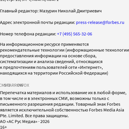
Главный редактор: Мазурин Николай Дмитриевич
Адрес электронной почты редакции:
press-release@forbes.ru
Номер телефона редакции:
+7 (495) 565-32-06
На информационном ресурсе применяются
рекомендательные технологии (информационные технологии
предоставления информации на основе сбора,
систематизации и анализа сведений, относящихся
к предпочтениям пользователей сети «Интернет»,
находящихся на территории Российской Федерации)
СМИ2
SPARROW
INFOX
Перепечатка материалов и использование их в любой форме,
в том числе и в электронных СМИ, возможны только с
письменного разрешения редакции. Товарный знак Forbes
является исключительной собственностью Forbes Media Asia
Pte. Limited. Все права защищены.
AO «АС Рус Медиа»
·
2026
16+