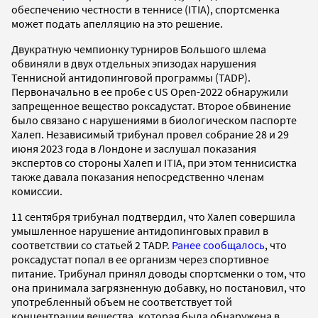
обеспечению честности в теннисе (ITIA), спортсменка
может подать апелляцию на это решение.
Двукратную чемпионку турниров Большого шлема
обвиняли в двух отдельных эпизодах нарушения
Теннисной антидопинговой программы (TADP).
Первоначально в ее пробе с US Open-2022 обнаружили
запрещенное вещество роксадустат. Второе обвинение
было связано с нарушениями в биологическом паспорте
Халеп. Независимый трибунал провел собрание 28 и 29
июня 2023 года в Лондоне и заслушал показания
экспертов со стороны Халеп и ITIA, при этом теннисистка
также давала показания непосредственно членам
комиссии.
11 сентября трибунал подтвердил, что Халеп совершила
умышленное нарушение антидопинговых правил в
соответствии со статьей 2 TADP.
Ранее сообщалось
, что
роксадустат попал в ее организм через спортивное
питание. Трибунал принял доводы спортсменки о том, что
она принимала загрязненную добавку, но постановил, что
употребленный объем не соответствует той
концентрации вещества, которая была обнаружена в