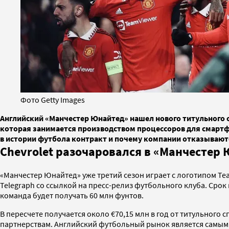
Фото Getty Images
Английский «Манчестер Юнайтед» нашел нового титульного 
которая занимается производством процессоров для смартфо
в истории футбола контракт и почему компании отказывают
Chevrolet разочаровался в «Манчестер
«Манчестер Юнайтед» уже третий сезон играет с логотипом Tea
Telegraph со ссылкой на пресс-релиз футбольного клуба. Срок
команда будет получать 60 млн фунтов.
В пересчете получается около €70,15 млн в год от титульного
партнерствам. Английский футбольный рынок является самым б