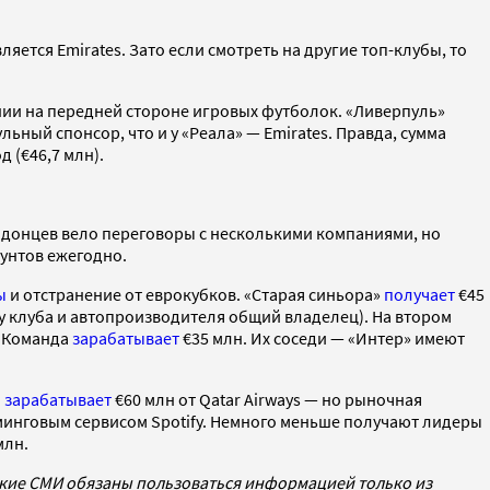
тся Emirates. Зато если смотреть на другие топ-клубы, то
нии на передней стороне игровых футболок. «Ливерпуль»
льный спонсор, что и у «Реала» — Emirates. Правда, сумма
д (€46,7 млн).
лондонцев вело переговоры с несколькими компаниями, но
фунтов ежегодно.
ы
и отстранение от еврокубков. «Старая синьора»
получает
€45
 у клуба и автопроизводителя общий владелец). На втором
. Команда
зарабатывает
€35 млн. Их соседи — «Интер» имеют
и
зарабатывает
€60 млн от Qatar Airways — но рыночная
минговым сервисом Spotify. Немного меньше получают лидеры
млн.
ские СМИ обязаны пользоваться информацией только из