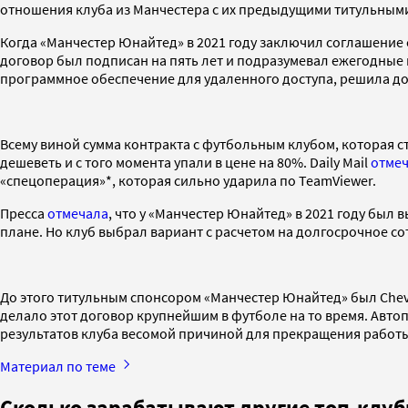
отношения клуба из Манчестера с их предыдущими титульным
Когда «Манчестер Юнайтед» в 2021 году заключил соглашение с
договор был подписан на пять лет и подразумевал ежегодные 
программное обеспечение для удаленного доступа, решила д
Всему виной сумма контракта с футбольным клубом, которая с
дешеветь и с того момента упали в цене на 80%. Daily Mail
отме
«спецоперация»*, которая сильно ударила по TeamViewer.
Пресса
отмечала
, что у «Манчестер Юнайтед» в 2021 году был
плане. Но клуб выбрал вариант с расчетом на долгосрочное сот
До этого титульным спонсором «Манчестер Юнайтед» был Chevr
делало этот договор крупнейшим в футболе на то время. Автоп
результатов клуба весомой причиной для прекращения работ
Материал по теме
Сколько зарабатывают другие топ-клу