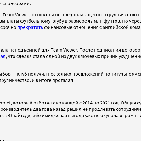
и спонсорами.
 Team Viewer, то никто и не предполагал, что сотрудничество 
выплаты футбольному клубу в размере 47 млн фунтов. Но чере
осрочно
прекратить
финансовые отношения с английской кома
тала неподъемной для Team Viewer. После подписания договор
чал
, что сделка стала одной из двух ключевых причин ухудше
 выбор — клуб получил несколько предложений по титульному с
рудничество, и в итоге прогадал.
olet, который работал с командой с 2014 по 2021 год. Общая 
роизводитель два года назад решил не продлевать сотрудничес
ы с «Юнайтед», ибо имиджевая выгода уже не окупала огромн
бы