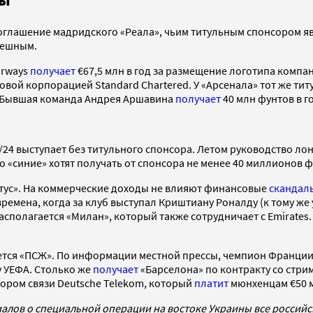
лашение мадридского «Реала», чьим титульным спонсором являе
пешным.
irways
получает
€67,5 млн в год за размещение логотипа компа
овой корпорацией Standard Chartered. У «Арсенала» тот же титу
. Бывшая команда Андрея Аршавина
получает
40 млн фунтов в го
23/24 выступает без титульного спонсора. Летом руководство 
то «синие» хотят получать от спонсора не менее 40 миллионов 
нтус». На коммерческие доходы не влияют финансовые
скандал
времена, когда за клуб выступал Криштиану Роналду (к тому же
располагается «Милан», который также сотрудничает с Emirates
ляется «ПСЖ». По информации местной прессы, чемпион Франци
 УЕФА. Столько же
получает
«Барселона» по контракту со стри
ором связи Deutsche Telekom, который
платит
мюнхенцам €50 
алов о специальной операции на востоке Украины все россий