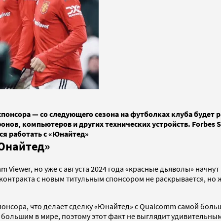
спонсора — со следующего сезона на футболках клуба будет
нов, компьютеров и других технических устройств. Forbes S
ся работать с «Юнайтед»
 Юнайтед»
m Viewer, но уже с августа 2024 года «красные дьяволы» начну
 контракта с новым титульным спонсором не раскрывается, но 
 спонсора, что делает сделку «Юнайтед» с Qualcomm самой бол
ольшим в мире, поэтому этот факт не выглядит удивительным. 