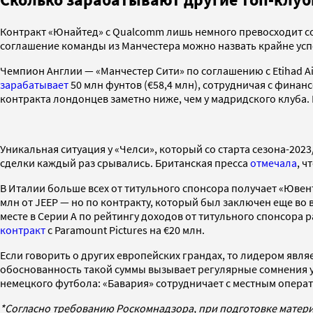
Контракт «Юнайтед» с Qualcomm лишь немного превосходит сог
соглашение команды из Манчестера можно назвать крайне ус
Чемпион Англии — «Манчестер Сити» по соглашению с Etihad A
зарабатывает
50 млн фунтов (€58,4 млн), сотрудничая с финанс
контракта лондонцев заметно ниже, чем у мадридского клуба
Уникальная ситуация у «Челси», который со старта сезона-20
сделки каждый раз срывались. Британская пресса
отмечала
, ч
В Италии больше всех от титульного спонсора получает «Юве
млн от JEEP — но по контракту, который был заключен еще во 
месте в Серии А по рейтингу доходов от титульного спонсора 
контракт
с Paramount Pictures на €20 млн.
Если говорить о других европейских грандах, то лидером яв
обоснованность такой суммы вызывает регулярные сомнения у
немецкого футбола: «Бавария» сотрудничает с местным операт
*Согласно требованию Роскомнадзора, при подготовке матери