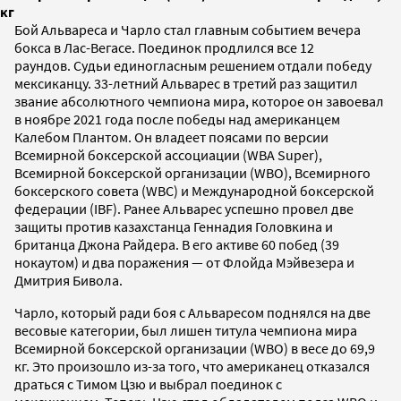
кг
Бой Альвареса и Чарло стал главным событием вечера
бокса в Лас-Вегасе. Поединок продлился все 12
раундов. Судьи единогласным решением отдали победу
мексиканцу. 33-летний Альварес в третий раз защитил
звание абсолютного чемпиона мира, которое он завоевал
в ноябре 2021 года после победы над американцем
Калебом Плантом. Он владеет поясами по версии
Всемирной боксерской ассоциации (WBA
Super),
Всемирной боксерской организации (WBO), Всемирного
боксерского совета (WBC) и Международной боксерской
федерации (IBF). Ранее Альварес успешно провел две
защиты против казахстанца Геннадия Головкина и
британца Джона Райдера. В его активе 60 побед (39
нокаутом) и два поражения — от Флойда Мэйвезера и
Дмитрия Бивола.
Чарло, который ради боя с Альваресом поднялся на две
весовые категории, был лишен титула чемпиона мира
Всемирной боксерской организации (WBO) в весе до 69,9
кг. Это произошло из-за того, что американец отказался
драться с Тимом Цзю и выбрал поединок с