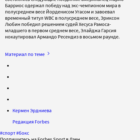
Барриос одержал победу над экс-чемпионом мира в
полусреднем весе Йорденисом Угасом и завоевал
временный титул WBC в полусреднем весе, Эриксон
Любин победил решением судей Хесуса Рамоса-
младшего в первом среднем весе, Элайджа Гарсия
нокаутировал Армандо Ресендиз в восьмом раунде.
Материал по теме
Кермен Эрдниева
Редакция Forbes
#
спорт
#
бокс
Подпишитесь на Forbes Sport в Дзен