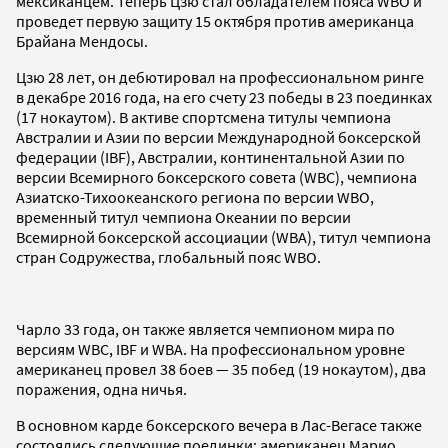
мексиканцем. Теперь Цзю стал обладателем пояса WBO и
проведет первую защиту 15 октября против американца
Брайана Мендосы.
Цзю 28 лет, он дебютировал на профессиональном ринге
в декабре 2016 года, на его счету 23 победы в 23 поединках
(17 нокаутом). В активе спортсмена титулы чемпиона
Австралии и Азии по версии Международной боксерской
федерации (IBF), Австралии, континентальной Азии по
версии Всемирного боксерского совета (WBC), чемпиона
Азиатско-Тихоокеанского региона по версии WBO,
временный титул чемпиона Океании по версии
Всемирной боксерской ассоциации (WBA), титул чемпиона
стран Содружества, глобальный пояс WBO.
Чарло 33 года, он также является чемпионом мира по
версиям WBC, IBF и WBA. На профессиональном уровне
американец провел 38 боев — 35 побед (19 нокаутом), два
поражения, одна ничья.
В основном карде боксерского вечера в Лас-Вегасе также
состоялись следующие поединки: американец Марио