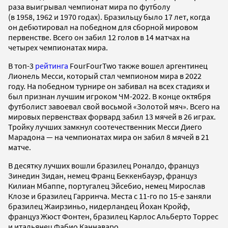
раза выигрывал чемпионат мира по футболу
(в 1958, 1962 и 1970 годах). Бразильцу было 17 лет, когда
он дебютировал на победном для сборной мировом
первенстве. Всего он забил 12 голов в 14 матчах на
четырех чемпионатах мира.
В топ-3
рейтинга
FourFourTwo также вошел аргентинец
Лионель Месси, который стал чемпионом мира в 2022
году. На победном турнире он забивал на всех стадиях и
был признан лучшим игроком ЧМ-2022. В конце октября
футболист завоевал свой восьмой «Золотой мяч». Всего на
мировых первенствах форвард забил 13 мячей в 26 играх.
Тройку лучших замкнул соотечественник Месси Диего
Марадона — на чемпионатах мира он забил 8 мячей в 21
матче.
В десятку лучших вошли бразилец Роналдо, француз
Зинедин Зидан, немец Франц Беккенбауэр, француз
Килиан Мбаппе, португалец Эйсебио, немец Мирослав
Клозе и бразилец Гарринча. Места с 11-го по 15-е заняли
бразилец Жаирзиньо, нидерландец Йохан Кройф,
француз Жюст Фонтен, бразилец Карлос Альберто Торрес
и итальянец Фабио Каннаваро.