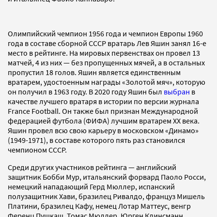
Олимпийский чемпион 1956 года и чемпион Европы 1960
года в составе сборной СССР вратарь Лев Яшин занял 16-е
место в рейтинге. На мировых первенствах он провел 13
матчей, 4 из них — без пропущенных мячей, а в остальных
пропустил 18 голов. Яшин является единственным
вратарем, удостоенным награды «Золотой мяч», которую
он получил в 1963 году. В 2020 году Яшин был
выбран
в
качестве лучшего вратаря в истории по версии журнала
France Football. Он также был признан Международной
федерацией футбола (ФИФА) лучшим вратарем XX века.
Яшин провел всю свою карьеру в московском «Динамо»
(1949-1971), в составе которого пять раз становился
чемпионом СССР.
Среди других участников рейтинга — английский
защитник Бобби Мур, итальянский форвард Паоло Росси,
немецкий нападающий Герд Мюллер, испанский
полузащитник Хави, бразилец Ривалдо, француз Мишель
Платини, бразилец Кафу, немец Лотар Маттеус, венгр
Ференц Пушкаш, Томас Мюллер, Юрген Клинсманн,