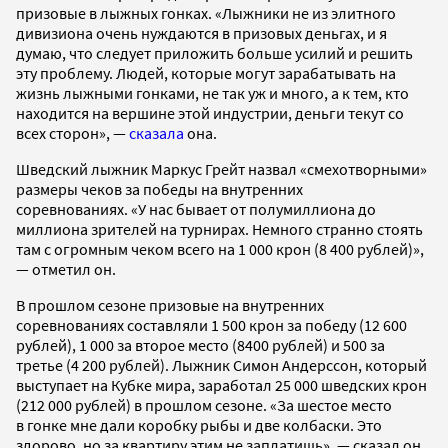
призовые в лыжных гонках. «Лыжники не из элитного
дивизиона очень нуждаются в призовых деньгах, и я
думаю, что следует приложить больше усилий и решить
эту проблему. Людей, которые могут зарабатывать на
жизнь лыжными гонками, не так уж и много, а к тем, кто
находится на вершине этой индустрии, деньги текут со
всех сторон», —
сказала
она.
Шведский лыжник Маркус Грейт назвал «смехотворными»
размеры чеков за победы на внутренних
соревнованиях. «У нас бывает от полумиллиона до
миллиона зрителей на турнирах. Немного странно стоять
там с огромным чеком всего на 1 000 крон (8 400 рублей)»,
— отметил он.
В прошлом сезоне призовые на внутренних
соревнованиях составляли 1 500 крон за победу (12 600
рублей), 1 000 за второе место (8400 рублей) и 500 за
третье (4 200 рублей). Лыжник Симон Андерссон, который
выступает на Кубке мира, заработал 25 000 шведских крон
(212 000 рублей) в прошлом сезоне. «За шестое место
в гонке мне дали коробку рыбы и две колбаски. Это
здорово, но за квартиру этим не заплатишь», — сказал он.