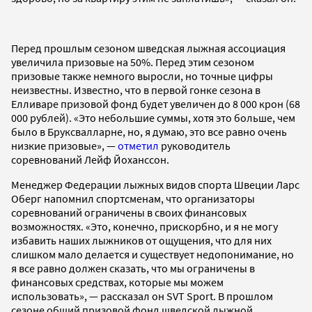
Перед прошлым сезоном шведская лыжная ассоциация
увеличила призовые на 50%. Перед этим сезоном
призовые также немного выросли, но точные цифры
неизвестны. Известно, что в первой гонке сезона в
Елливаре призовой фонд будет увеличен до 8 000 крон (68
000 рублей). «Это небольшие суммы, хотя это больше, чем
было в Бруксвалларне, но, я думаю, это все равно очень
низкие призовые», —
отметил
руководитель
соревнований Лейф Йоханссон.
Менеджер Федерации лыжных видов спорта Швеции Ларс
Оберг напомнил спортсменам, что организаторы
соревнований ограничены в своих финансовых
возможностях. «Это, конечно, прискорбно, и я не могу
избавить наших лыжников от ощущения, что для них
слишком мало делается и существует недопонимание, но
я все равно должен сказать, что мы ограничены в
финансовых средствах, которые мы можем
использовать», — рассказал он SVT Sport. В прошлом
сезоне общий призовой фонд шведской лыжной