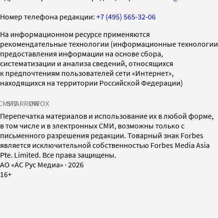
Номер телефона редакции:
+7 (495) 565-32-06
На информационном ресурсе применяются
рекомендательные технологии (информационные технологии
предоставления информации на основе сбора,
систематизации и анализа сведений, относящихся
к предпочтениям пользователей сети «Интернет»,
находящихся на территории Российской Федерации)
СМИ2
SPARROW
INFOX
Перепечатка материалов и использование их в любой форме,
в том числе и в электронных СМИ, возможны только с
письменного разрешения редакции. Товарный знак Forbes
является исключительной собственностью Forbes Media Asia
Pte. Limited. Все права защищены.
AO «АС Рус Медиа»
·
2026
16+