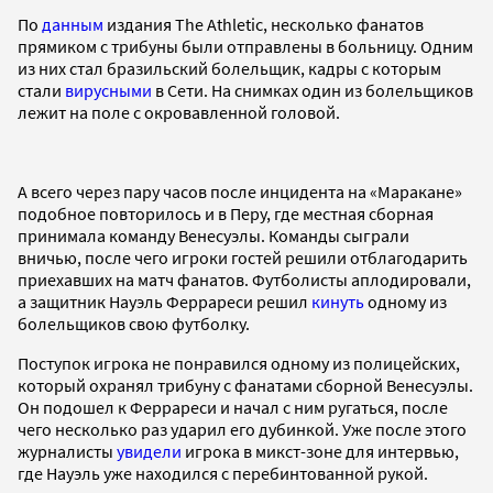
По
данным
издания The Athletic, несколько фанатов
прямиком с трибуны были отправлены в больницу. Одним
из них стал бразильский болельщик, кадры с которым
стали
вирусными
в Сети. На снимках один из болельщиков
лежит на поле с окровавленной головой.
А всего через пару часов после инцидента на «Маракане»
подобное повторилось и в Перу, где местная сборная
принимала команду Венесуэлы. Команды сыграли
вничью, после чего игроки гостей решили отблагодарить
приехавших на матч фанатов. Футболисты аплодировали,
а защитник Науэль Феррареси решил
кинуть
одному из
болельщиков свою футболку.
Поступок игрока не понравился одному из полицейских,
который охранял трибуну с фанатами сборной Венесуэлы.
Он подошел к Феррареси и начал с ним ругаться, после
чего несколько раз ударил его дубинкой. Уже после этого
журналисты
увидели
игрока в микст-зоне для интервью,
где Науэль уже находился с перебинтованной рукой.