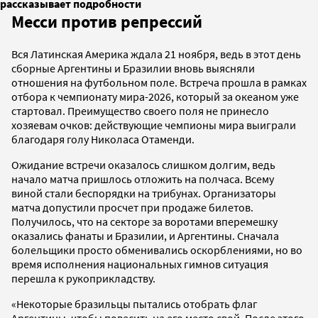
рассказывает подробности
Месси против репрессий
Вся Латинская Америка ждала 21 ноября, ведь в этот день
сборные Аргентины и Бразилии вновь выясняли
отношения на футбольном поле. Встреча прошла в рамках
отбора к чемпионату мира-2026, который за океаном уже
стартовал. Преимущество своего поля не принесло
хозяевам очков: действующие чемпионы мира выиграли
благодаря голу Николаса Отаменди.
Ожидание встречи оказалось слишком долгим, ведь
начало матча пришлось отложить на полчаса. Всему
виной стали беспорядки на трибунах. Организаторы
матча допустили просчет при продаже билетов.
Получилось, что на секторе за воротами вперемешку
оказались фанаты и Бразилии, и Аргентины. Сначала
болельщики просто обменивались оскорблениями, но во
время исполнения национальных гимнов ситуация
перешла к рукоприкладству.
«Некоторые бразильцы пытались отобрать флаг
Аргентины, чтобы повесить на его место свой. После этого