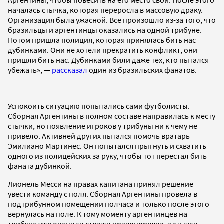
началась стычка, которая переросла в массовую драку.
Организация была ужасной. Все произошло из-за того, что
бразильцы и аргентинцы оказались на одной трибуне.
Потом пришла полиция, которая принялась бить нас
дубинками. Они не хотели прекратить конфликт, они
пришли бить нас. Дубинками били даже тех, кто пытался
убежать», —
рассказал
один из бразильских фанатов.
Успокоить ситуацию попытались сами футболисты.
Сборная Аргентины в полном составе направилась к месту
стычки, но появление игроков у трибуны ни к чему не
привело. Активней других пытался помочь вратарь
Эмилиано Мартинес. Он попытался прыгнуть и схватить
одного из полицейских за руку, чтобы тот перестал бить
фаната дубинкой.
Лионель Месси на правах капитана принял решение
увести команду с поля. Сборная Аргентины провела в
подтрибунном помещении полчаса и только после этого
вернулась на поле. К тому моменту аргентинцев на
трибуне уже оцепили стражи правопорядка, а стычки