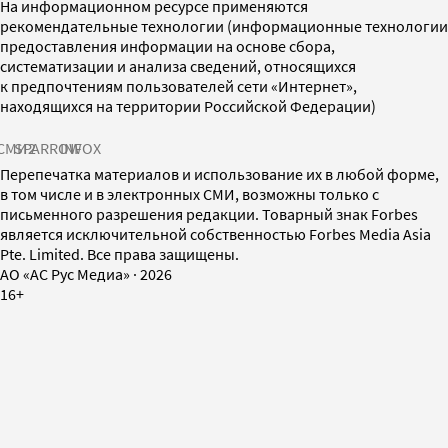
На информационном ресурсе применяются
рекомендательные технологии (информационные технологии
предоставления информации на основе сбора,
систематизации и анализа сведений, относящихся
к предпочтениям пользователей сети «Интернет»,
находящихся на территории Российской Федерации)
СМИ2
SPARROW
INFOX
Перепечатка материалов и использование их в любой форме,
в том числе и в электронных СМИ, возможны только с
письменного разрешения редакции. Товарный знак Forbes
является исключительной собственностью Forbes Media Asia
Pte. Limited. Все права защищены.
AO «АС Рус Медиа»
·
2026
16+