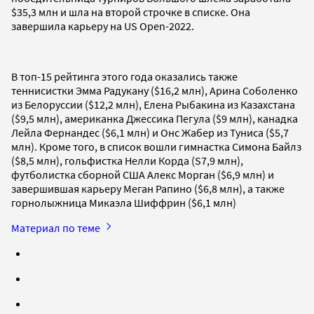
$35,3 млн и шла на второй строчке в списке. Она
завершила карьеру на US Open-2022.
В топ-15 рейтинга этого года оказались также
теннисистки Эмма Радукану ($16,2 млн), Арина Соболенко
из Белоруссии ($12,2 млн), Елена Рыбакина из Казахстана
($9,5 млн), американка Джессика Пегула ($9 млн), канадка
Лейла Фернандес ($6,1 млн) и Онс Жабер из Туниса ($5,7
млн). Кроме того, в список вошли гимнастка Симона Байлз
($8,5 млн), гольфистка Нелли Корда (S7,9 млн),
футболистка сборной США Алекс Морган ($6,9 млн) и
завершившая карьеру Меган Рапино ($6,8 млн), а также
горнолыжница Микаэла Шиффрин ($6,1 млн)
Материал по теме