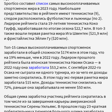
Sportico составил
список
самых высокооплачиваемых
спортсменок мира в 2023 году. Наибольшее
представительство в рейтинге имеют теннисистки (9),
следом расположились футболистки и лыжницы (по 2).
Лидером рейтинга стала 19-летняя теннисистка Коко
Гауфф, заработавшая по итогам сезона $22,7 млн. В топ-3
также вошли первая ракетка мира Ига Швентек ($21,9 млн)
и фристайлистка Эйлин Гу ($20 млн).
Топ-15 самых высокооплачиваемых спортсменок
заработали в общей сложности $174 млн в этом году, что
на 19% меньше, чем в 2022 году. Лидером прошлого
рейтинга была японская теннисистка Наоми Осака — в
2022 году она
заработала
$53,2 млн. С сентября 2022-го
Осака не сыграла ни одного турнира, из-за чего ее доходы
заметно сократились. В этом году экс-первая ракетка мира
заработала $15 млн. Доходы теннисистки снизились на
72%, раньше она зарабатывала не менее $50 млн.
Общая сумма заработка участниц рейтинга сократилась в
том числе из-за завершения карьеры американской
теннисистки Серены Уильямс. В прошлом году 23-кратная
победительница турниров Большого шлема заработала