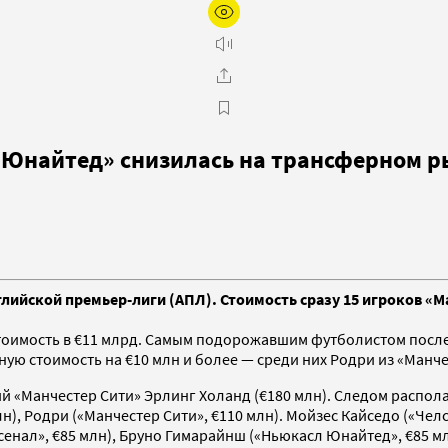
р Юнайтед» снизилась на трансферном р
лийской премьер-лиги (АПЛ). Стоимость сразу 15 игроков «М
тоимость в €11 млрд. Самым подорожавшим футболистом после 
ную стоимость на €10 млн и более — среди них Родри из «Манче
«Манчестер Сити» Эрлинг Холанд (€180 млн). Следом располаг
лн), Родри («Манчестер Сити», €110 млн). Мойзес Кайседо («Челс
сенал», €85 млн), Бруно Гимарайнш («Ньюкасл Юнайтед», €85 мл