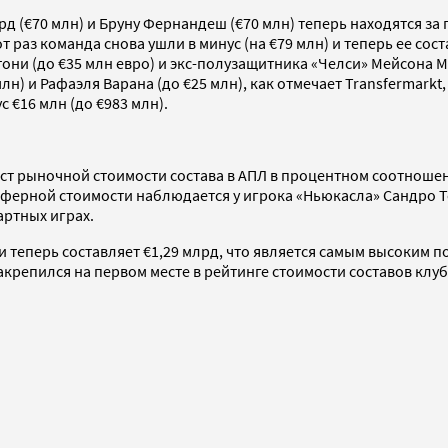
 (€70 млн) и Бруну Фернандеш (€70 млн) теперь находятся з
 раз команда снова ушли в минус (на €79 млн) и теперь ее сос
они (до €35 млн евро) и экс-полузащитника «Челси» Мейсона М
лн) и Рафаэля Варана (до €25 млн), как отмечает Transfermarkt
 €16 млн (до €983 млн).
ост рыночной стоимости состава в АПЛ в процентном соотношен
ферной стоимости наблюдается у игрока «Ньюкасла» Сандро То
артных играх.
и теперь составляет €1,29 млрд, что является самым высоким
закрепился на первом месте в рейтинге стоимости составов кл