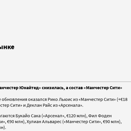
ынке
анчестер Юнайтед» снизилась, а состав «Манчестер Сити»
обновления оказался Рико Льюис из «Манчестер Сити» (+€18
стер Сити» и Деклан Райс из «Арсенала».
аются Букайо Сака («Арсенал», €120 млн), Фил Фоден
и», €90 млн), Хулиан Альварес («Манчестер Сити», €90 млн),
н).