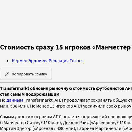
Стоимость сразу 15 игроков «Манчесте
Кермен Эрдниева
Редакция Forbes
Копировать ссылку
Transfermarkt обновил рыночную стоимость футболистов Анг
стал самым подорожавшим
По
данным
Transfermarkt, АПЛ продолжает сохранять общую с
млн, €38 млн). Не менее 13 игроков АПЛ увеличили свою рыноч
Самым дорогим игроком АПЛ остается норвежский нападающий 
(«Манчестер Сити», €110 млн), Деклан Райс («Арсенала», €110 м
Мартин Эдегор («Арсенал», €90 млн), Габриэл Мартинелли («Ар