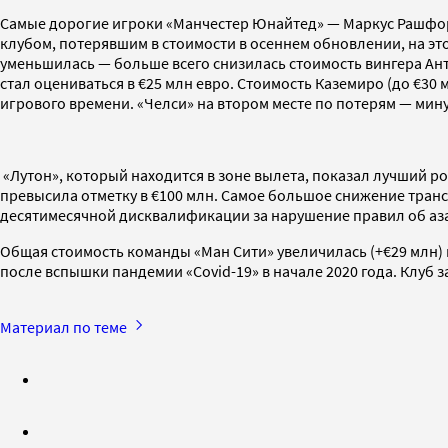
Самые дорогие игроки «Манчестер Юнайтед» — Маркус Рашфорд
клубом, потерявшим в стоимости в осеннем обновлении, на этот
уменьшилась — больше всего снизилась стоимость вингера Ант
стал оцениваться в €25 млн евро. Стоимость Каземиро (до €30 м
игрового времени. «Челси» на втором месте по потерям — минус
«Лутон», который находится в зоне вылета, показал лучший р
превысила отметку в €100 млн. Самое большое снижение транс
десятимесячной дисквалификации за нарушение правил об аз
Общая стоимость команды «Ман Сити» увеличилась (+€29 млн) 
после вспышки пандемии «Covid-19» в начале 2020 года. Клуб 
Материал по теме