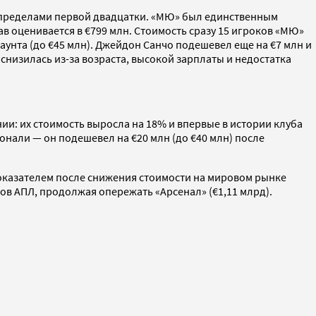
а пределами первой двадцатки. «МЮ» был единственным
тав оценивается в €799 млн. Стоимость сразу 15 игроков «МЮ»
аунта (до €45 млн). Джейдон Санчо подешевел еще на €7 млн и
, снизилась из-за возраста, высокой зарплаты и недостатка
ии: их стоимость выросла на 18% и впервые в истории клуба
нали — он подешевел на €20 млн (до €40 млн) после
 показателем после снижения стоимости на мировом рынке
убов АПЛ, продолжая опережать «Арсенал» (€1,11 млрд).