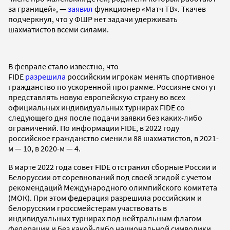
за границей», —
заявил
функционер «Матч ТВ». Ткачев
подчеркнул, что у ФШР нет задачи удерживать
шахматистов всеми силами.
В феврале стало известно, что
FIDE
разрешила
российским игрокам менять спортивное
гражданство по ускоренной программе. Россияне смогут
представлять новую европейскую страну во всех
официальных индивидуальных турнирах FIDE со
следующего дня после подачи заявки без каких-либо
ограничений. По информации FIDE, в 2022 году
российское гражданство сменили 88 шахматистов, в 2021-
м — 10, в 2020-м — 4.
В марте 2022 года совет FIDE отстранил сборные России и
Белоруссии от соревнований под своей эгидой с учетом
рекомендаций Международного олимпийского комитета
(МОК). При этом федерация разрешила российским и
белорусским гроссмейстерам участвовать в
индивидуальных турнирах под нейтральным флагом
федерации и без какой-либо национальной символики.