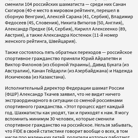
сменили 104 российских шахматиста — среди них Санан
Сюгиров (40-е место в мировом рейтинге, перешел в
сборную Венгрии), Алексей Сарана (41, Сербия), Владимир
Федосеев (45, Словения), Никита Витюгов (50, Англия),
Александр Предке (64, Сербия), Кирилл Алексеенко (89,
Австрия), а также Александра Костенюк (11-й номер
женского рейтинга, Швейцария).
Также состоялось пять обратных переходов — российское
спортивное гражданство приняли Юрий Айрапетян и
Виктор Филонов (из сборной Украины), Давид Буката (из
Австралии), Канан Гейдарли (из Азербайджана) и Надежда
Искичекова (из Казахстана).
Исполнительный директор Федерации шахмат России
(ФШР) Александр Ткачев заявил, что не видит ничего
экстраординарного в ситуации со сменой россиянами
спортивного гражданства. «Этот процесс идет каждый
год. Шахматисты как уходят, так и приходят к нам. Я могу
вспомнить минимум 30 человек, которые сменили
спортивное гражданство на российское. Нельзя забывать,
что FIDE в своей статистике говорит вообще о всех, в том
числе про маленьких детей, родители которых работают