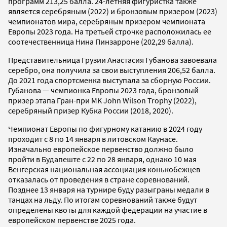
программ 213,25 балла. 24-летняя фигуристка также
является серебряным (2022) и бронзовым призером (2023)
чемпионатов мира, серебряным призером чемпионата
Европы 2023 года. На третьей строчке расположилась ее
соотечественница Нина Пинзарроне (202,29 балла).
Представительница Грузии Анастасия Губанова завоевала
серебро, она получила за свои выступления 206,52 балла.
До 2021 года спортсменка выступала за сборную России.
Губанова — чемпионка Европы 2023 года, бронзовый
призер этапа Гран-при MK John Wilson Trophy (2022),
серебряный призер Кубка России (2018, 2020).
Чемпионат Европы по фигурному катанию в 2024 году
проходит с 8 по 14 января в литовском Каунасе.
Изначально европейское первенство должно было
пройти в Будапеште с 22 по 28 января, однако 10 мая
Венгерская национальная ассоциация конькобежцев
отказалась от проведения в стране соревнований.
Позднее 13 января на турнире буду разыграны медали в
танцах на льду. По итогам соревнований также будут
определены квоты для каждой федерации на участие в
европейском первенстве 2025 года.